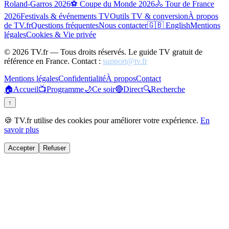
Roland-Garros 2026
⚽ Coupe du Monde 2026
🚴 Tour de France
2026
Festivals & événements TV
Outils TV & conversion
À propos
de TV.fr
Questions fréquentes
Nous contacter
🇬🇧 English
Mentions
légales
Cookies & Vie privée
©
2026
TV.fr — Tous droits réservés. Le guide TV gratuit de
référence en France. Contact :
support@tv.fr
Mentions légales
Confidentialité
À propos
Contact
🏠
Accueil
📺
Programme
🌙
Ce soir
🔴
Direct
🔍
Recherche
↑
🍪 TV.fr utilise des cookies pour améliorer votre expérience.
En
savoir plus
Accepter
Refuser