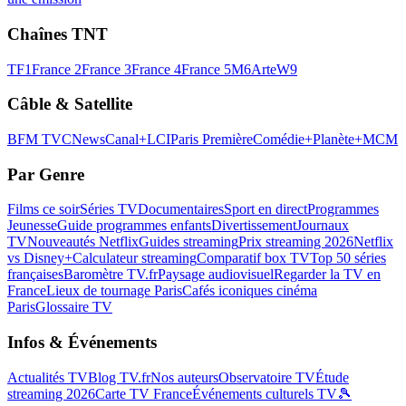
Chaînes TNT
TF1
France 2
France 3
France 4
France 5
M6
Arte
W9
Câble & Satellite
BFM TV
CNews
Canal+
LCI
Paris Première
Comédie+
Planète+
MCM
Par Genre
Films ce soir
Séries TV
Documentaires
Sport en direct
Programmes
Jeunesse
Guide programmes enfants
Divertissement
Journaux
TV
Nouveautés Netflix
Guides streaming
Prix streaming 2026
Netflix
vs Disney+
Calculateur streaming
Comparatif box TV
Top 50 séries
françaises
Baromètre TV.fr
Paysage audiovisuel
Regarder la TV en
France
Lieux de tournage Paris
Cafés iconiques cinéma
Paris
Glossaire TV
Infos & Événements
Actualités TV
Blog TV.fr
Nos auteurs
Observatoire TV
Étude
streaming 2026
Carte TV France
Événements culturels TV
🎾