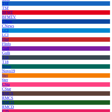
TSF
TSF
BFMT
BFMTV
CNew
CNews
LCI
LCI
FInf
FInfo
Gull
Gulli
T18
T18
Novo
Novo19
6ter
6ter
CSta
CStar
RMCS
RMCS
RMCD
RMCD
C25