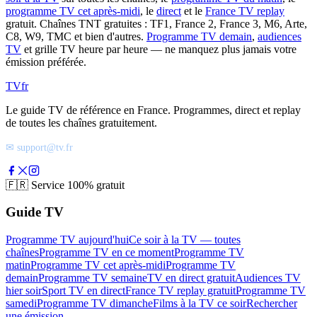
programme TV cet après-midi
, le
direct
et le
France TV replay
gratuit. Chaînes TNT gratuites : TF1, France 2, France 3, M6, Arte,
C8, W9, TMC et bien d'autres.
Programme TV demain
,
audiences
TV
et grille TV heure par heure — ne manquez plus jamais votre
émission préférée.
TV
fr
Le guide TV de référence en France. Programmes, direct et replay
de toutes les chaînes gratuitement.
✉ support@tv.fr
🇫🇷
Service 100% gratuit
Guide TV
Programme TV aujourd'hui
Ce soir à la TV — toutes
chaînes
Programme TV en ce moment
Programme TV
matin
Programme TV cet après-midi
Programme TV
demain
Programme TV semaine
TV en direct gratuit
Audiences TV
hier soir
Sport TV en direct
France TV replay gratuit
Programme TV
samedi
Programme TV dimanche
Films à la TV ce soir
Rechercher
une émission