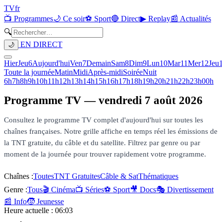
TV
fr
📺 Programmes
🌙 Ce soir
⚽ Sport
🔴 Direct
▶ Replay
📰 Actualités
🔍
EN DIRECT
🌙
Hier
Jeu
6
Aujourd'hui
Ven
7
Demain
Sam
8
Dim
9
Lun
10
Mar
11
Mer
12
Jeu
Toute la journée
Matin
Midi
Après-midi
Soirée
Nuit
6h
7h
8h
9h
10h
11h
12h
13h
14h
15h
16h
17h
18h
19h
20h
21h
22h
23h
00h
Programme TV —
vendredi 7 août 2026
Consultez le programme TV complet d'aujourd'hui sur toutes les
chaînes françaises. Notre grille affiche en temps réel les émissions de
la TNT gratuite, du câble et du satellite. Filtrez par genre ou par
moment de la journée pour trouver rapidement votre programme.
Chaînes :
Toutes
TNT Gratuites
Câble & Sat
Thématiques
Genre :
Tous
🎬 Cinéma
📺 Séries
⚽ Sport
🎥 Docs
🎭 Divertissement
📰 Info
🧒 Jeunesse
Heure actuelle :
06:03