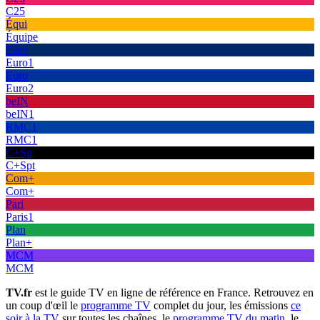
C25
Équi
Équipe
Euro
Euro1
Euro
Euro2
beIN
beIN1
RMC1
RMC1
C+Sp
C+Spt
Com+
Com+
Pari
Paris1
Plan
Plan+
MCM
MCM
TV.fr
est le guide TV en ligne de référence en France. Retrouvez en
un coup d'œil le
programme TV
complet du jour, les émissions
ce
soir à la TV
sur toutes les chaînes, le
programme TV du matin
, le