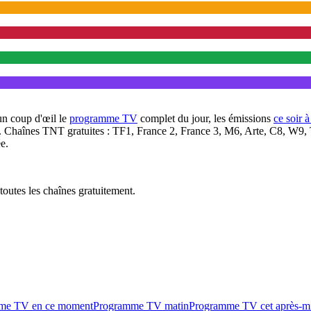
un coup d'œil le
programme TV
complet du jour, les émissions
ce soir 
. Chaînes TNT gratuites : TF1, France 2, France 3, M6, Arte, C8, W9,
e.
outes les chaînes gratuitement.
me TV en ce moment
Programme TV matin
Programme TV cet après-m