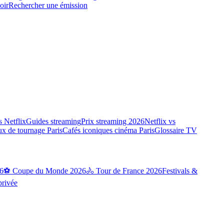
oir
Rechercher une émission
 Netflix
Guides streaming
Prix streaming 2026
Netflix vs
ux de tournage Paris
Cafés iconiques cinéma Paris
Glossaire TV
6
⚽ Coupe du Monde 2026
🚴 Tour de France 2026
Festivals &
privée