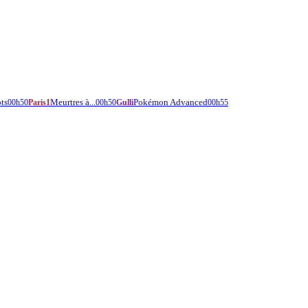
ots
Meurtres à...
Pokémon Advanced
00h50
Paris1
00h50
Gulli
00h55