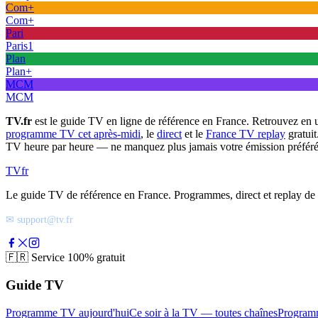
Com+
Com+
Pari
Paris1
Plan
Plan+
MCM
MCM
TV.fr
est le guide TV en ligne de référence en France. Retrouvez en 
programme TV cet après-midi
, le
direct
et le
France TV replay
gratuit
TV heure par heure — ne manquez plus jamais votre émission préféré
TV
fr
Le guide TV de référence en France. Programmes, direct et replay de t
✉ support@tv.fr
🇫🇷
Service 100% gratuit
Guide TV
Programme TV aujourd'hui
Ce soir à la TV — toutes chaînes
Program