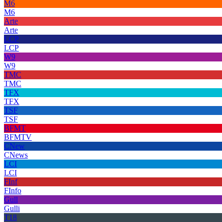
M6
M6
Arte
Arte
LCP
LCP
W9
W9
TMC
TMC
TFX
TFX
TSF
TSF
BFMT
BFMTV
CNew
CNews
LCI
LCI
FInf
FInfo
Gull
Gulli
T18