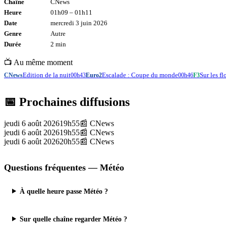
Chaîne
CNews
Heure
01h09
–
01h11
Date
mercredi 3 juin 2026
Genre
Autre
Durée
2
min
📺 Au même moment
Edition de la nuit
Escalade : Coupe du monde
Sur les fl
CNews
00h43
Euro2
00h46
F3
📅 Prochaines diffusions
jeudi 6 août 2026
19h55
📰
CNews
jeudi 6 août 2026
19h55
📰
CNews
jeudi 6 août 2026
20h55
📰
CNews
Questions fréquentes —
Météo
À quelle heure passe Météo ?
Sur quelle chaîne regarder Météo ?