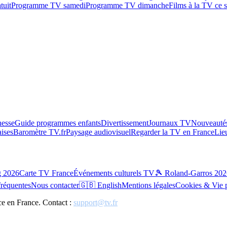
tuit
Programme TV samedi
Programme TV dimanche
Films à la TV ce s
esse
Guide programmes enfants
Divertissement
Journaux TV
Nouveautés
aises
Baromètre TV.fr
Paysage audiovisuel
Regarder la TV en France
Lie
g 2026
Carte TV France
Événements culturels TV
🎾 Roland-Garros 202
fréquentes
Nous contacter
🇬🇧 English
Mentions légales
Cookies & Vie 
ce en France. Contact :
support@tv.fr