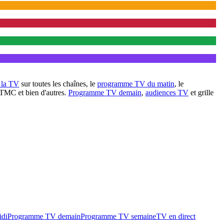
à la TV
sur toutes les chaînes, le
programme TV du matin
, le
 TMC et bien d'autres.
Programme TV demain
,
audiences TV
et grille
idi
Programme TV demain
Programme TV semaine
TV en direct