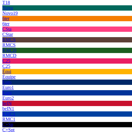
T18
Novo
Novo19
6ter
6ter
CSta
CStar
RMCS
RMCS
RMCD
RMCD
C25
C25
Équi
Équipe
Euro
Euro1
Euro
Euro2
beIN
beIN1
RMC1
RMC1
C+Sp
C+Spt