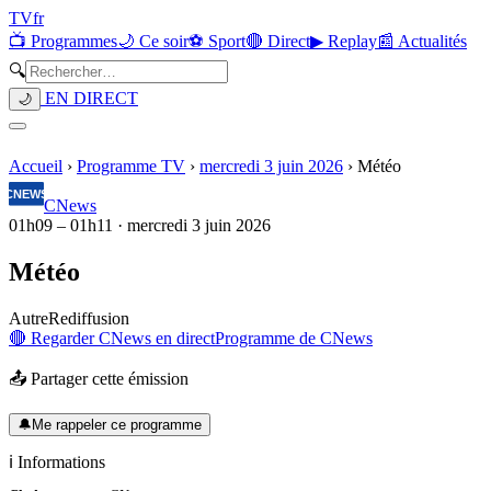
TV
fr
📺 Programmes
🌙 Ce soir
⚽ Sport
🔴 Direct
▶ Replay
📰 Actualités
🔍
EN DIRECT
🌙
Accueil
›
Programme TV
›
mercredi 3 juin 2026
›
Météo
CNews
01h09
–
01h11
·
mercredi 3 juin 2026
Météo
Autre
Rediffusion
🔴 Regarder
CNews
en direct
Programme de
CNews
📤 Partager cette émission
🔔
Me rappeler ce programme
ℹ️ Informations