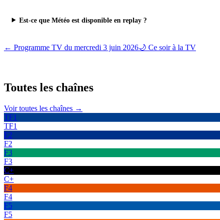
Est-ce que Météo est disponible en replay ?
← Programme TV du
mercredi 3 juin 2026
🌙 Ce soir à la TV
Toutes les
chaînes
Voir toutes les chaînes →
TF1
TF1
F2
F2
F3
F3
C+
C+
F4
F4
F5
F5