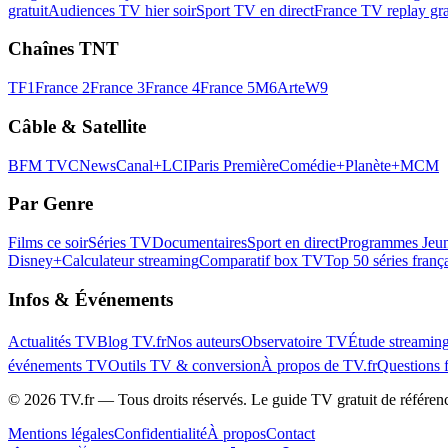
gratuit
Audiences TV hier soir
Sport TV en direct
France TV replay gra
Chaînes TNT
TF1
France 2
France 3
France 4
France 5
M6
Arte
W9
Câble & Satellite
BFM TV
CNews
Canal+
LCI
Paris Première
Comédie+
Planète+
MCM
Par Genre
Films ce soir
Séries TV
Documentaires
Sport en direct
Programmes Jeun
Disney+
Calculateur streaming
Comparatif box TV
Top 50 séries franç
Infos & Événements
Actualités TV
Blog TV.fr
Nos auteurs
Observatoire TV
Étude streamin
événements TV
Outils TV & conversion
À propos de TV.fr
Questions 
©
2026
TV.fr — Tous droits réservés. Le guide TV gratuit de référen
Mentions légales
Confidentialité
À propos
Contact