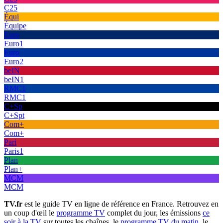
C25
Équi
Équipe
Euro
Euro1
Euro
Euro2
beIN
beIN1
RMC1
RMC1
C+Sp
C+Spt
Com+
Com+
Pari
Paris1
Plan
Plan+
MCM
MCM
TV.fr
est le guide TV en ligne de référence en France. Retrouvez en
un coup d'œil le
programme TV
complet du jour, les émissions
ce
soir à la TV
sur toutes les chaînes, le
programme TV du matin
, le