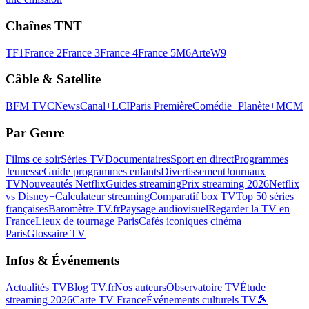
Chaînes TNT
TF1
France 2
France 3
France 4
France 5
M6
Arte
W9
Câble & Satellite
BFM TV
CNews
Canal+
LCI
Paris Première
Comédie+
Planète+
MCM
Par Genre
Films ce soir
Séries TV
Documentaires
Sport en direct
Programmes
Jeunesse
Guide programmes enfants
Divertissement
Journaux
TV
Nouveautés Netflix
Guides streaming
Prix streaming 2026
Netflix
vs Disney+
Calculateur streaming
Comparatif box TV
Top 50 séries
françaises
Baromètre TV.fr
Paysage audiovisuel
Regarder la TV en
France
Lieux de tournage Paris
Cafés iconiques cinéma
Paris
Glossaire TV
Infos & Événements
Actualités TV
Blog TV.fr
Nos auteurs
Observatoire TV
Étude
streaming 2026
Carte TV France
Événements culturels TV
🎾