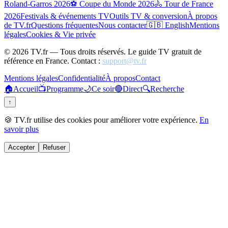
Roland-Garros 2026
⚽ Coupe du Monde 2026
🚴 Tour de France
2026
Festivals & événements TV
Outils TV & conversion
À propos
de TV.fr
Questions fréquentes
Nous contacter
🇬🇧 English
Mentions
légales
Cookies & Vie privée
©
2026
TV.fr — Tous droits réservés. Le guide TV gratuit de
référence en France. Contact :
support@tv.fr
Mentions légales
Confidentialité
À propos
Contact
🏠
Accueil
📺
Programme
🌙
Ce soir
🔴
Direct
🔍
Recherche
↑
🍪 TV.fr utilise des cookies pour améliorer votre expérience.
En
savoir plus
Accepter
Refuser