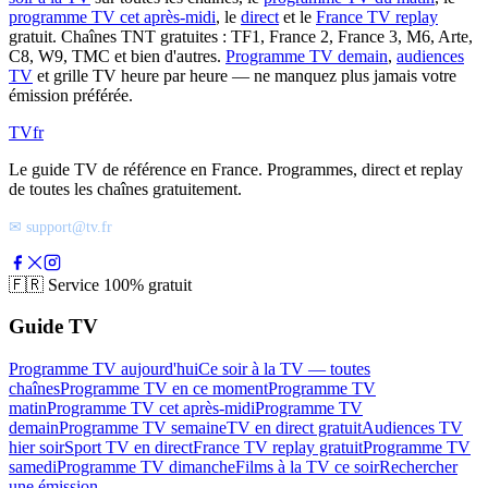
programme TV cet après-midi
, le
direct
et le
France TV replay
gratuit. Chaînes TNT gratuites : TF1, France 2, France 3, M6, Arte,
C8, W9, TMC et bien d'autres.
Programme TV demain
,
audiences
TV
et grille TV heure par heure — ne manquez plus jamais votre
émission préférée.
TV
fr
Le guide TV de référence en France. Programmes, direct et replay
de toutes les chaînes gratuitement.
✉ support@tv.fr
🇫🇷
Service 100% gratuit
Guide TV
Programme TV aujourd'hui
Ce soir à la TV — toutes
chaînes
Programme TV en ce moment
Programme TV
matin
Programme TV cet après-midi
Programme TV
demain
Programme TV semaine
TV en direct gratuit
Audiences TV
hier soir
Sport TV en direct
France TV replay gratuit
Programme TV
samedi
Programme TV dimanche
Films à la TV ce soir
Rechercher
une émission