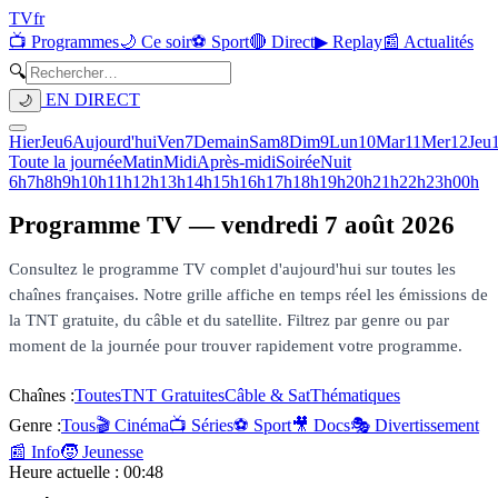
TV
fr
📺 Programmes
🌙 Ce soir
⚽ Sport
🔴 Direct
▶ Replay
📰 Actualités
🔍
EN DIRECT
🌙
Hier
Jeu
6
Aujourd'hui
Ven
7
Demain
Sam
8
Dim
9
Lun
10
Mar
11
Mer
12
Jeu
Toute la journée
Matin
Midi
Après-midi
Soirée
Nuit
6h
7h
8h
9h
10h
11h
12h
13h
14h
15h
16h
17h
18h
19h
20h
21h
22h
23h
00h
Programme TV —
vendredi 7 août 2026
Consultez le programme TV complet d'aujourd'hui sur toutes les
chaînes françaises. Notre grille affiche en temps réel les émissions de
la TNT gratuite, du câble et du satellite. Filtrez par genre ou par
moment de la journée pour trouver rapidement votre programme.
Chaînes :
Toutes
TNT Gratuites
Câble & Sat
Thématiques
Genre :
Tous
🎬 Cinéma
📺 Séries
⚽ Sport
🎥 Docs
🎭 Divertissement
📰 Info
🧒 Jeunesse
Heure actuelle :
00:48