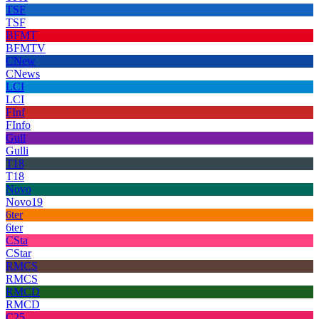
TSF
TSF
BFMT
BFMTV
CNew
CNews
LCI
LCI
FInf
FInfo
Gull
Gulli
T18
T18
Novo
Novo19
6ter
6ter
CSta
CStar
RMCS
RMCS
RMCD
RMCD
C25