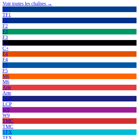
Voir toutes les chaînes →
TF1
TF1
F2
F2
F3
F3
C+
C+
F4
F4
F5
F5
M6
M6
Arte
Arte
LCP
LCP
W9
W9
TMC
TMC
TFX
TFX