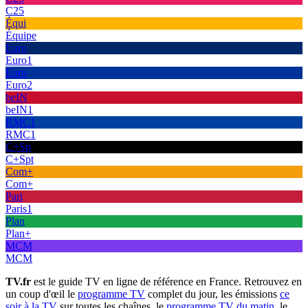
C25
Équi
Équipe
Euro
Euro1
Euro
Euro2
beIN
beIN1
RMC1
RMC1
C+Sp
C+Spt
Com+
Com+
Pari
Paris1
Plan
Plan+
MCM
MCM
TV.fr
est le guide TV en ligne de référence en France. Retrouvez en
un coup d'œil le
programme TV
complet du jour, les émissions
ce
soir à la TV
sur toutes les chaînes, le
programme TV du matin
, le