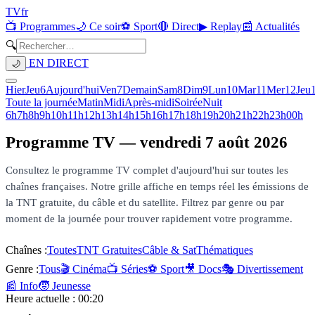
TV
fr
📺 Programmes
🌙 Ce soir
⚽ Sport
🔴 Direct
▶ Replay
📰 Actualités
🔍
EN DIRECT
🌙
Hier
Jeu
6
Aujourd'hui
Ven
7
Demain
Sam
8
Dim
9
Lun
10
Mar
11
Mer
12
Jeu
Toute la journée
Matin
Midi
Après-midi
Soirée
Nuit
6h
7h
8h
9h
10h
11h
12h
13h
14h
15h
16h
17h
18h
19h
20h
21h
22h
23h
00h
Programme TV —
vendredi 7 août 2026
Consultez le programme TV complet d'aujourd'hui sur toutes les
chaînes françaises. Notre grille affiche en temps réel les émissions de
la TNT gratuite, du câble et du satellite. Filtrez par genre ou par
moment de la journée pour trouver rapidement votre programme.
Chaînes :
Toutes
TNT Gratuites
Câble & Sat
Thématiques
Genre :
Tous
🎬 Cinéma
📺 Séries
⚽ Sport
🎥 Docs
🎭 Divertissement
📰 Info
🧒 Jeunesse
Heure actuelle :
00:20