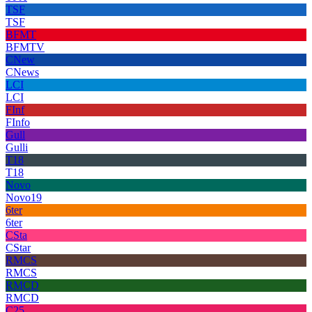
TSF
TSF
BFMT
BFMTV
CNew
CNews
LCI
LCI
FInf
FInfo
Gull
Gulli
T18
T18
Novo
Novo19
6ter
6ter
CSta
CStar
RMCS
RMCS
RMCD
RMCD
C25