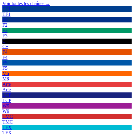
Voir toutes les chaînes →
TF1
TF1
F2
F2
F3
F3
C+
C+
F4
F4
F5
F5
M6
M6
Arte
Arte
LCP
LCP
W9
W9
TMC
TMC
TFX
TFX