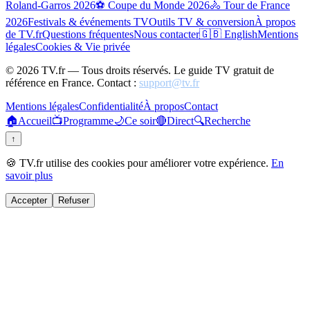
Roland-Garros 2026
⚽ Coupe du Monde 2026
🚴 Tour de France
2026
Festivals & événements TV
Outils TV & conversion
À propos
de TV.fr
Questions fréquentes
Nous contacter
🇬🇧 English
Mentions
légales
Cookies & Vie privée
©
2026
TV.fr — Tous droits réservés. Le guide TV gratuit de
référence en France. Contact :
support@tv.fr
Mentions légales
Confidentialité
À propos
Contact
🏠
Accueil
📺
Programme
🌙
Ce soir
🔴
Direct
🔍
Recherche
↑
🍪 TV.fr utilise des cookies pour améliorer votre expérience.
En
savoir plus
Accepter
Refuser