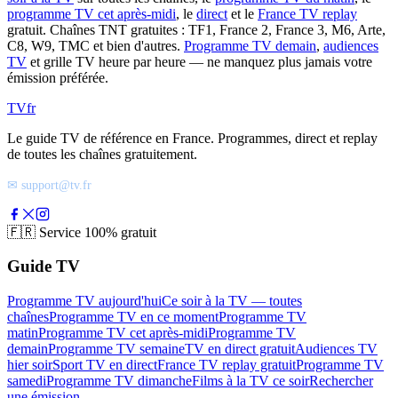
programme TV cet après-midi
, le
direct
et le
France TV replay
gratuit. Chaînes TNT gratuites : TF1, France 2, France 3, M6, Arte,
C8, W9, TMC et bien d'autres.
Programme TV demain
,
audiences
TV
et grille TV heure par heure — ne manquez plus jamais votre
émission préférée.
TV
fr
Le guide TV de référence en France. Programmes, direct et replay
de toutes les chaînes gratuitement.
✉ support@tv.fr
🇫🇷
Service 100% gratuit
Guide TV
Programme TV aujourd'hui
Ce soir à la TV — toutes
chaînes
Programme TV en ce moment
Programme TV
matin
Programme TV cet après-midi
Programme TV
demain
Programme TV semaine
TV en direct gratuit
Audiences TV
hier soir
Sport TV en direct
France TV replay gratuit
Programme TV
samedi
Programme TV dimanche
Films à la TV ce soir
Rechercher
une émission