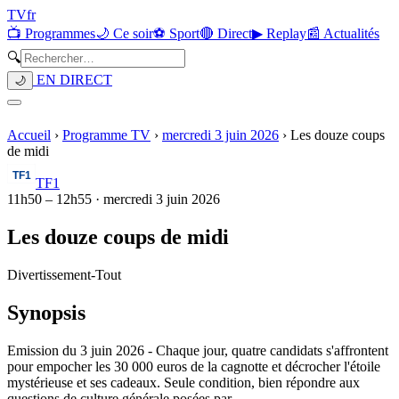
TV
fr
📺 Programmes
🌙 Ce soir
⚽ Sport
🔴 Direct
▶ Replay
📰 Actualités
🔍
EN DIRECT
🌙
Accueil
›
Programme TV
›
mercredi 3 juin 2026
›
Les douze coups
de midi
TF1
11h50
–
12h55
·
mercredi 3 juin 2026
Les douze coups de midi
Divertissement
-
Tout
Synopsis
Emission du 3 juin 2026 - Chaque jour, quatre candidats s'affrontent
pour empocher les 30 000 euros de la cagnotte et décrocher l'étoile
mystérieuse et ses cadeaux. Seule condition, bien répondre aux
questions de culture générale posées par...