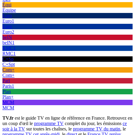
Équi
Équipe
Euro
Euro1
Euro
Euro2
beIN
beIN1
RMC1
RMC1
C+Sp
C+Spt
Com+
Com+
Pari
Paris1
Plan
Plan+
MCM
MCM
TV.fr
est le guide TV en ligne de référence en France. Retrouvez en
un coup d'œil le
programme TV
complet du jour, les émissions
ce
soir à la TV
sur toutes les chaînes, le
programme TV du matin
, le
programme TV cet après-midi
, le
direct
et le
France TV replay