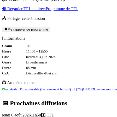
🔴 Regarder
TF1
en direct
Programme de
TF1
📤 Partager cette émission
🔔
Me rappeler ce programme
ℹ️ Informations
Chaîne
TF1
Heure
11h50
–
12h55
Date
mercredi 3 juin 2026
Genre
Divertissement
Durée
65
min
CSA
Déconseillé -
Tout
ans
📺 Au même moment
Arafat, l'insaisissable (Le rameau et le fusil) S1 (2/4)
Chacun son tou
Plan+
11h21
F2
📅 Prochaines diffusions
jeudi 6 août 2026
11h50
1️⃣
TF1