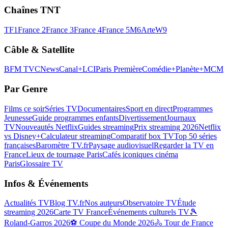
Chaînes TNT
TF1
France 2
France 3
France 4
France 5
M6
Arte
W9
Câble & Satellite
BFM TV
CNews
Canal+
LCI
Paris Première
Comédie+
Planète+
MCM
Par Genre
Films ce soir
Séries TV
Documentaires
Sport en direct
Programmes
Jeunesse
Guide programmes enfants
Divertissement
Journaux
TV
Nouveautés Netflix
Guides streaming
Prix streaming 2026
Netflix
vs Disney+
Calculateur streaming
Comparatif box TV
Top 50 séries
françaises
Baromètre TV.fr
Paysage audiovisuel
Regarder la TV en
France
Lieux de tournage Paris
Cafés iconiques cinéma
Paris
Glossaire TV
Infos & Événements
Actualités TV
Blog TV.fr
Nos auteurs
Observatoire TV
Étude
streaming 2026
Carte TV France
Événements culturels TV
🎾
Roland-Garros 2026
⚽ Coupe du Monde 2026
🚴 Tour de France