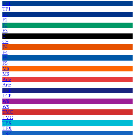
TF1
TF1
F2
F2
F3
F3
C+
C+
F4
F4
F5
F5
M6
M6
Arte
Arte
LCP
LCP
W9
W9
TMC
TMC
TFX
TFX
TSF