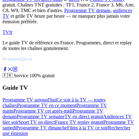
gratuit. Chaînes TNT gratuites : TF1, France 2, France 3, M6, Arte,
C8, W9, TMC et bien d'autres.
Programme TV demain
,
audiences
TV
et grille TV heure par heure — ne manquez plus jamais votre
émission préférée.
TV
fr
Le guide TV de référence en France. Programmes, direct et replay
de toutes les chaînes gratuitement.
✉ support@tv.fr
🇫🇷
Service 100% gratuit
Guide TV
Programme TV aujourd'hui
Ce soir à la TV — toutes
chaînes
Programme TV en ce moment
Programme TV
matin
Programme TV cet après-midi
Programme TV
demain
Programme TV semaine
TV en direct gratuit
Audiences TV
hier soir
Sport TV en direct
France TV replay gratuit
Programme TV
samedi
Programme TV dimanche
Films à la TV ce soir
Rechercher
une émission