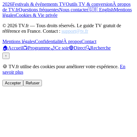
2026
Festivals & événements TV
Outils TV & conversion
À propos
de TV.fr
Questions fréquentes
Nous contacter
🇬🇧 English
Mentions
légales
Cookies & Vie privée
©
2026
TV.fr — Tous droits réservés. Le guide TV gratuit de
référence en France. Contact :
support@tv.fr
Mentions légales
Confidentialité
À propos
Contact
🏠
Accueil
📺
Programme
🌙
Ce soir
🔴
Direct
🔍
Recherche
↑
🍪 TV.fr utilise des cookies pour améliorer votre expérience.
En
savoir plus
Accepter
Refuser