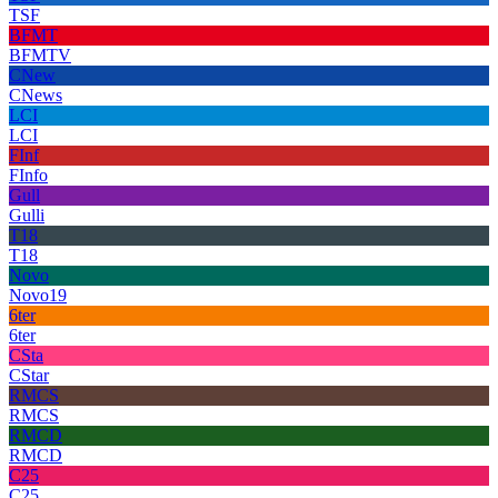
TSF
BFMT
BFMTV
CNew
CNews
LCI
LCI
FInf
FInfo
Gull
Gulli
T18
T18
Novo
Novo19
6ter
6ter
CSta
CStar
RMCS
RMCS
RMCD
RMCD
C25
C25