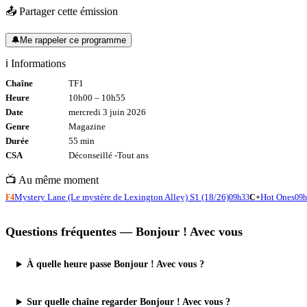
📤 Partager cette émission
🔔
Me rappeler ce programme
ℹ️ Informations
Chaîne
TF1
Heure
10h00
–
10h55
Date
mercredi 3 juin 2026
Genre
Magazine
Durée
55
min
CSA
Déconseillé -
Tout
ans
📺 Au même moment
Mystery Lane (Le mystère de Lexington Alley) S1 (18/26)
Hot Ones
F4
09h33
C+
09h
Questions fréquentes —
Bonjour ! Avec vous
À quelle heure passe Bonjour ! Avec vous ?
Sur quelle chaîne regarder Bonjour ! Avec vous ?