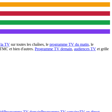
à la TV
sur toutes les chaînes, le
programme TV du matin
, le
 TMC et bien d'autres.
Programme TV demain
,
audiences TV
et grille
idi
Programme TV demain
Programme TV semaine
TV en direct