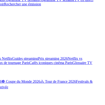
oir
Rechercher une émission
 Netflix
Guides streaming
Prix streaming 2026
Netflix vs
ux de tournage Paris
Cafés iconiques cinéma Paris
Glossaire TV
6
⚽ Coupe du Monde 2026
🚴 Tour de France 2026
Festivals &
privée