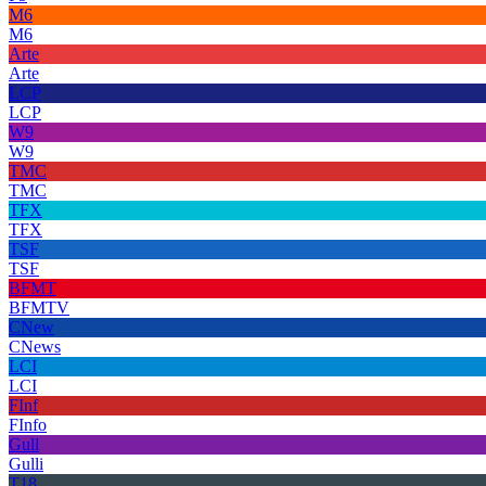
M6
M6
Arte
Arte
LCP
LCP
W9
W9
TMC
TMC
TFX
TFX
TSF
TSF
BFMT
BFMTV
CNew
CNews
LCI
LCI
FInf
FInfo
Gull
Gulli
T18