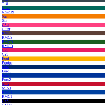
T18
Novo
Novo19
6ter
6ter
CSta
CStar
RMCS
RMCS
RMCD
RMCD
C25
C25
Équi
Équipe
Euro
Euro1
Euro
Euro2
beIN
beIN1
RMC1
RMC1
C+Sp
C+Spt