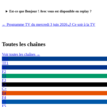
Est-ce que Bonjour ! Avec vous est disponible en replay ?
← Programme TV du
mercredi 3 juin 2026
🌙 Ce soir à la TV
Toutes les
chaînes
Voir toutes les chaînes →
TF1
TF1
F2
F2
F3
F3
C+
C+
F4
F4
F5
F5