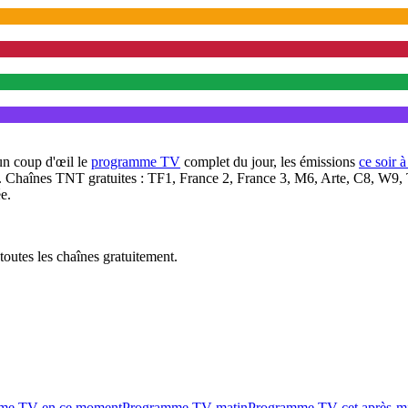
un coup d'œil le
programme TV
complet du jour, les émissions
ce soir 
. Chaînes TNT gratuites : TF1, France 2, France 3, M6, Arte, C8, W9,
e.
outes les chaînes gratuitement.
me TV en ce moment
Programme TV matin
Programme TV cet après-m