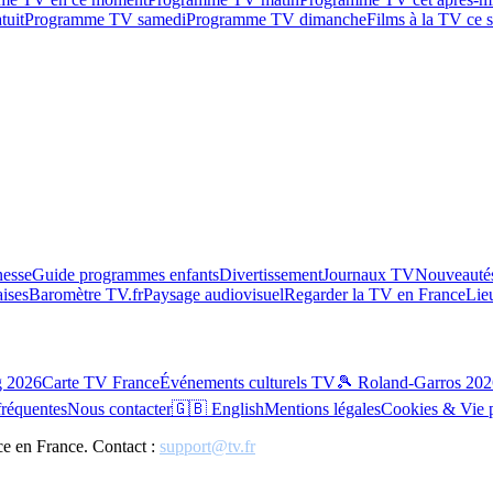
tuit
Programme TV samedi
Programme TV dimanche
Films à la TV ce s
esse
Guide programmes enfants
Divertissement
Journaux TV
Nouveautés
aises
Baromètre TV.fr
Paysage audiovisuel
Regarder la TV en France
Lie
g 2026
Carte TV France
Événements culturels TV
🎾 Roland-Garros 202
fréquentes
Nous contacter
🇬🇧 English
Mentions légales
Cookies & Vie 
ce en France. Contact :
support@tv.fr