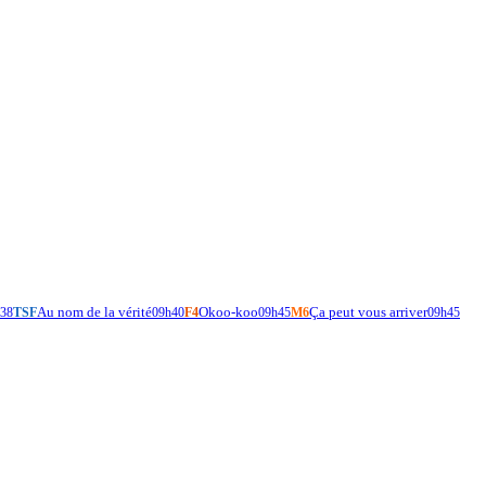
Au nom de la vérité
Okoo-koo
Ça peut vous arriver
38
TSF
09h40
F4
09h45
M6
09h45