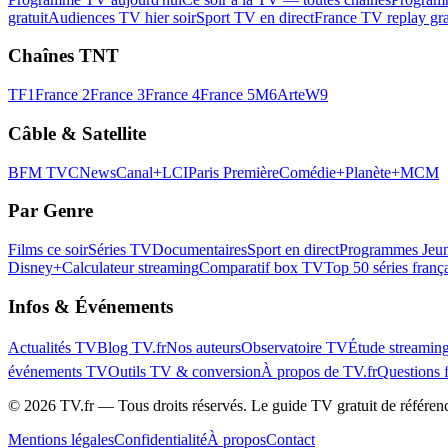
gratuit
Audiences TV hier soir
Sport TV en direct
France TV replay gra
Chaînes TNT
TF1
France 2
France 3
France 4
France 5
M6
Arte
W9
Câble & Satellite
BFM TV
CNews
Canal+
LCI
Paris Première
Comédie+
Planète+
MCM
Par Genre
Films ce soir
Séries TV
Documentaires
Sport en direct
Programmes Jeun
Disney+
Calculateur streaming
Comparatif box TV
Top 50 séries franç
Infos & Événements
Actualités TV
Blog TV.fr
Nos auteurs
Observatoire TV
Étude streamin
événements TV
Outils TV & conversion
À propos de TV.fr
Questions 
©
2026
TV.fr — Tous droits réservés. Le guide TV gratuit de référen
Mentions légales
Confidentialité
À propos
Contact