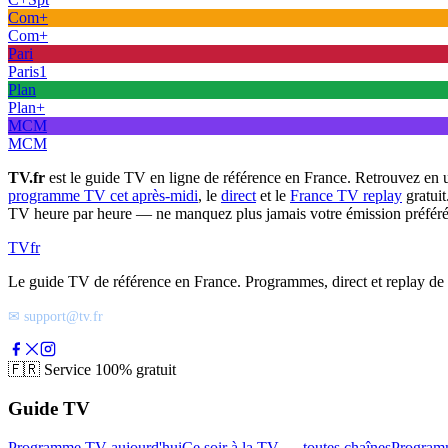
Com+
Com+
Pari
Paris1
Plan
Plan+
MCM
MCM
TV.fr
est le guide TV en ligne de référence en France. Retrouvez en 
programme TV cet après-midi
, le
direct
et le
France TV replay
gratuit
TV heure par heure — ne manquez plus jamais votre émission préféré
TV
fr
Le guide TV de référence en France. Programmes, direct et replay de t
✉ support@tv.fr
🇫🇷
Service 100% gratuit
Guide TV
Programme TV aujourd'hui
Ce soir à la TV — toutes chaînes
Program