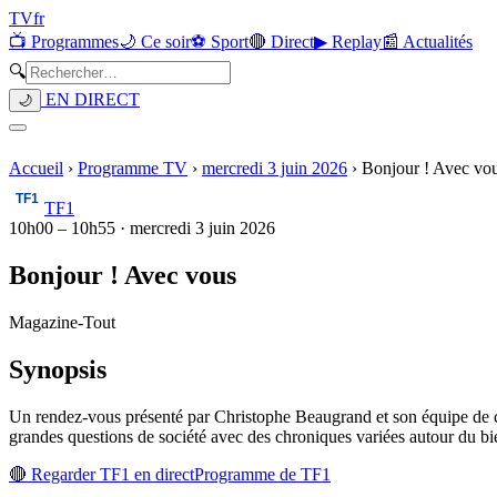
TV
fr
📺 Programmes
🌙 Ce soir
⚽ Sport
🔴 Direct
▶ Replay
📰 Actualités
🔍
EN DIRECT
🌙
Accueil
›
Programme TV
›
mercredi 3 juin 2026
›
Bonjour ! Avec vo
TF1
10h00
–
10h55
·
mercredi 3 juin 2026
Bonjour ! Avec vous
Magazine
-
Tout
Synopsis
Un rendez-vous présenté par Christophe Beaugrand et son équipe de ch
grandes questions de société avec des chroniques variées autour du bie
🔴 Regarder
TF1
en direct
Programme de
TF1