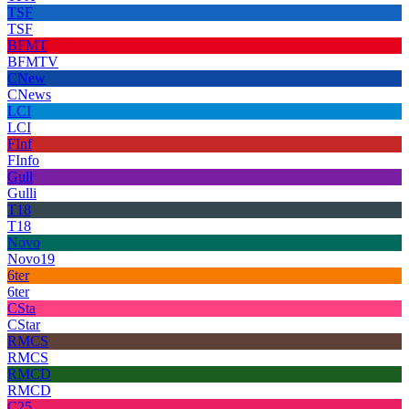
TSF
TSF
BFMT
BFMTV
CNew
CNews
LCI
LCI
FInf
FInfo
Gull
Gulli
T18
T18
Novo
Novo19
6ter
6ter
CSta
CStar
RMCS
RMCS
RMCD
RMCD
C25