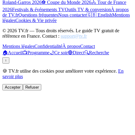
Roland-Garros 2026
⚽ Coupe du Monde 2026
🚴 Tour de France
2026
Festivals & événements TV
Outils TV & conversion
À propos
de TV.fr
Questions fréquentes
Nous contacter
🇬🇧 English
Mentions
légales
Cookies & Vie privée
©
2026
TV.fr — Tous droits réservés. Le guide TV gratuit de
référence en France. Contact :
support@tv.fr
Mentions légales
Confidentialité
À propos
Contact
🏠
Accueil
📺
Programme
🌙
Ce soir
🔴
Direct
🔍
Recherche
↑
🍪 TV.fr utilise des cookies pour améliorer votre expérience.
En
savoir plus
Accepter
Refuser