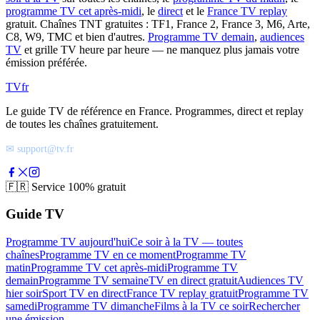
programme TV cet après-midi
, le
direct
et le
France TV replay
gratuit. Chaînes TNT gratuites : TF1, France 2, France 3, M6, Arte,
C8, W9, TMC et bien d'autres.
Programme TV demain
,
audiences
TV
et grille TV heure par heure — ne manquez plus jamais votre
émission préférée.
TV
fr
Le guide TV de référence en France. Programmes, direct et replay
de toutes les chaînes gratuitement.
✉ support@tv.fr
🇫🇷
Service 100% gratuit
Guide TV
Programme TV aujourd'hui
Ce soir à la TV — toutes
chaînes
Programme TV en ce moment
Programme TV
matin
Programme TV cet après-midi
Programme TV
demain
Programme TV semaine
TV en direct gratuit
Audiences TV
hier soir
Sport TV en direct
France TV replay gratuit
Programme TV
samedi
Programme TV dimanche
Films à la TV ce soir
Rechercher
une émission