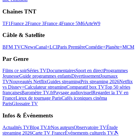
Chaînes TNT
TF1
France 2
France 3
France 4
France 5
M6
Arte
W9
Câble & Satellite
BFM TV
CNews
Canal+
LCI
Paris Première
Comédie+
Planète+
MCM
Par Genre
Films ce soir
Séries TV
Documentaires
Sport en direct
Programmes
Jeunesse
Guide programmes enfants
Divertissement
Journaux
TV
Nouveautés Netflix
Guides streaming
Prix streaming 2026
Netflix
vs Disney+
Calculateur streaming
Comparatif box TV
Top 50 séries
françaises
Baromètre TV.fr
Paysage audiovisuel
Regarder la TV en
France
Lieux de tournage Paris
Cafés iconiques cinéma
Paris
Glossaire TV
Infos & Événements
Actualités TV
Blog TV.fr
Nos auteurs
Observatoire TV
Étude
streaming 2026
Carte TV France
Événements culturels TV
🎾