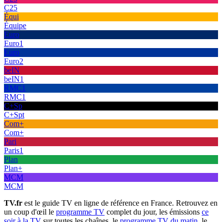
C25
Équi
Équipe
Euro
Euro1
Euro
Euro2
beIN
beIN1
RMC1
RMC1
C+Sp
C+Spt
Com+
Com+
Pari
Paris1
Plan
Plan+
MCM
MCM
TV.fr
est le guide TV en ligne de référence en France. Retrouvez en
un coup d'œil le
programme TV
complet du jour, les émissions
ce
soir à la TV
sur toutes les chaînes, le
programme TV du matin
, le