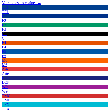
Voir toutes les chaînes →
TF1
TF1
F2
F2
F3
F3
C+
C+
F4
F4
F5
F5
M6
M6
Arte
Arte
LCP
LCP
W9
W9
TMC
TMC
TFX
TFX