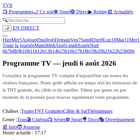
TV
fr
📺 Programmes
🌙 Ce soir
⚽ Sport
🔴 Direct
▶ Replay
📰 Actualités
🔍
EN DIRECT
🌙
Hier
Mer
5
Aujourd'hui
Jeu
6
Demain
Ven
7
Sam
8
Dim
9
Lun
10
Mar
11
Mer
1
Toute la journée
Matin
Midi
Après-midi
Soirée
Nuit
6h
7h
8h
9h
10h
11h
12h
13h
14h
15h
16h
17h
18h
19h
20h
21h
22h
23h
00h
Programme TV —
jeudi 6 août 2026
Consultez le programme TV complet d'aujourd'hui sur toutes les
chaînes françaises. Notre grille affiche en temps réel les émissions de
la TNT gratuite, du câble et du satellite. Filtrez par genre ou par
moment de la journée pour trouver rapidement votre programme.
Chaînes :
Toutes
TNT Gratuites
Câble & Sat
Thématiques
Genre :
Tous
🎬 Cinéma
📺 Séries
⚽ Sport
🎥 Docs
🎭 Divertissement
📰 Info
🧒 Jeunesse
Heure actuelle :
17:17