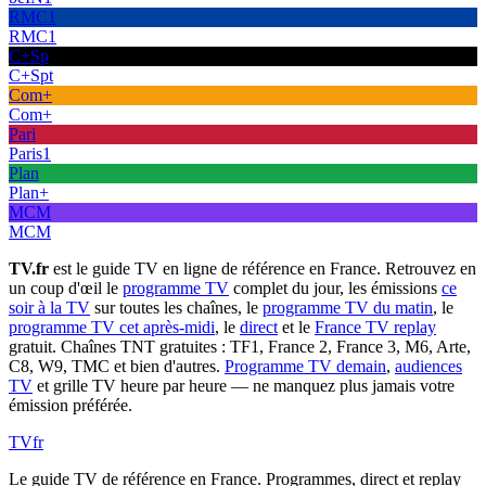
RMC1
RMC1
C+Sp
C+Spt
Com+
Com+
Pari
Paris1
Plan
Plan+
MCM
MCM
TV.fr
est le guide TV en ligne de référence en France. Retrouvez en
un coup d'œil le
programme TV
complet du jour, les émissions
ce
soir à la TV
sur toutes les chaînes, le
programme TV du matin
, le
programme TV cet après-midi
, le
direct
et le
France TV replay
gratuit. Chaînes TNT gratuites : TF1, France 2, France 3, M6, Arte,
C8, W9, TMC et bien d'autres.
Programme TV demain
,
audiences
TV
et grille TV heure par heure — ne manquez plus jamais votre
émission préférée.
TV
fr
Le guide TV de référence en France. Programmes, direct et replay