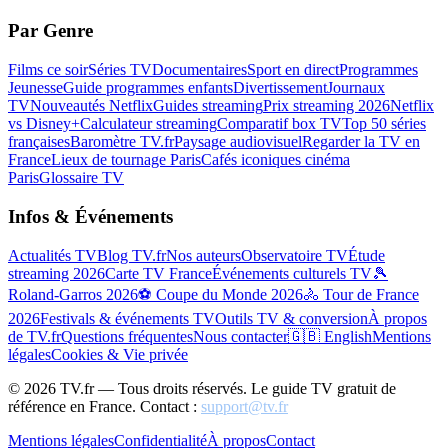
Par Genre
Films ce soir
Séries TV
Documentaires
Sport en direct
Programmes
Jeunesse
Guide programmes enfants
Divertissement
Journaux
TV
Nouveautés Netflix
Guides streaming
Prix streaming 2026
Netflix
vs Disney+
Calculateur streaming
Comparatif box TV
Top 50 séries
françaises
Baromètre TV.fr
Paysage audiovisuel
Regarder la TV en
France
Lieux de tournage Paris
Cafés iconiques cinéma
Paris
Glossaire TV
Infos & Événements
Actualités TV
Blog TV.fr
Nos auteurs
Observatoire TV
Étude
streaming 2026
Carte TV France
Événements culturels TV
🎾
Roland-Garros 2026
⚽ Coupe du Monde 2026
🚴 Tour de France
2026
Festivals & événements TV
Outils TV & conversion
À propos
de TV.fr
Questions fréquentes
Nous contacter
🇬🇧 English
Mentions
légales
Cookies & Vie privée
©
2026
TV.fr — Tous droits réservés. Le guide TV gratuit de
référence en France. Contact :
support@tv.fr
Mentions légales
Confidentialité
À propos
Contact