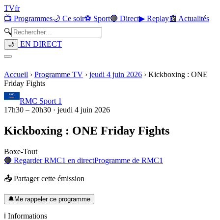
TV
fr
📺 Programmes
🌙 Ce soir
⚽ Sport
🔴 Direct
▶ Replay
📰 Actualités
🔍
EN DIRECT
🌙
Accueil
›
Programme TV
›
jeudi 4 juin 2026
›
Kickboxing : ONE
Friday Fights
RMC Sport 1
17h30
–
20h30
·
jeudi 4 juin 2026
Kickboxing : ONE Friday Fights
Boxe
-
Tout
🔴 Regarder
RMC1
en direct
Programme de
RMC1
📤 Partager cette émission
🔔
Me rappeler ce programme
ℹ️ Informations