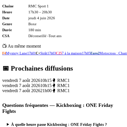
Chaîne
RMC Sport 1
Heure
17h30
–
20h30
Date
jeudi 4 juin 2026
Genre
Boxe
Durée
180
min
CSA
Déconseillé -
Tout
ans
📺 Au même moment
Mystery Lane
Sirât
7 à la maison
Motocross : Cha
F4
17h01
C+
17h03
C25
17h05
Euro2
📅 Prochaines diffusions
vendredi 7 août 2026
10h15
🥊
RMC1
vendredi 7 août 2026
10h15
🥊
RMC1
vendredi 7 août 2026
21h00
🥊
RMC1
Questions fréquentes —
Kickboxing : ONE Friday
Fights
À quelle heure passe Kickboxing : ONE Friday Fights ?