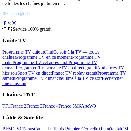
de toutes les chaînes gratuitement.
✉ support@tv.fr
🇫🇷
Service 100% gratuit
Guide TV
Programme TV aujourd'hui
Ce soir à la TV — toutes
chaînes
Programme TV en ce moment
Programme TV
matin
Programme TV cet après-midi
Programme TV
demain
Programme TV semaine
TV en direct gratuit
Audiences TV
hier soir
Sport TV en direct
France TV replay gratuit
Programme TV
samedi
Programme TV dimanche
Films à la TV ce soir
Rechercher
une émission
Chaînes TNT
TF1
France 2
France 3
France 4
France 5
M6
Arte
W9
Câble & Satellite
BFM TV
CNews
Canal+
LCI
Paris Première
Comédie+
Planète+
MCM