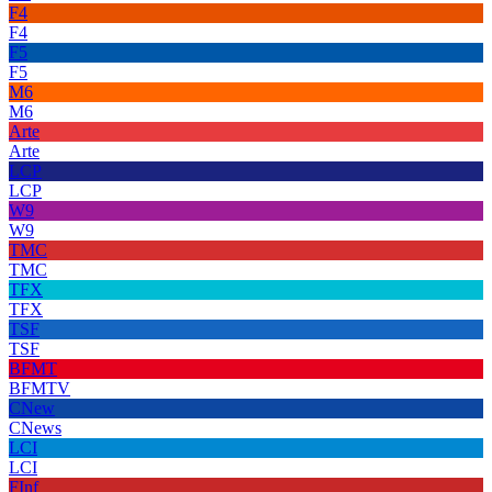
F4
F4
F5
F5
M6
M6
Arte
Arte
LCP
LCP
W9
W9
TMC
TMC
TFX
TFX
TSF
TSF
BFMT
BFMTV
CNew
CNews
LCI
LCI
FInf