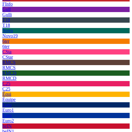
FInfo
Gull
Gulli
T18
T18
Novo
Novo19
6ter
6ter
CSta
CStar
RMCS
RMCS
RMCD
RMCD
C25
C25
Équi
Équipe
Euro
Euro1
Euro
Euro2
beIN
beIN1