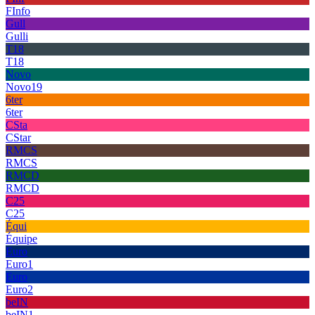
FInfo
Gull
Gulli
T18
T18
Novo
Novo19
6ter
6ter
CSta
CStar
RMCS
RMCS
RMCD
RMCD
C25
C25
Équi
Équipe
Euro
Euro1
Euro
Euro2
beIN
beIN1