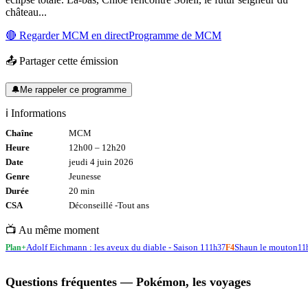
château...
🔴 Regarder
MCM
en direct
Programme de
MCM
📤 Partager cette émission
🔔
Me rappeler ce programme
ℹ️ Informations
Chaîne
MCM
Heure
12h00
–
12h20
Date
jeudi 4 juin 2026
Genre
Jeunesse
Durée
20
min
CSA
Déconseillé -
Tout
ans
📺 Au même moment
Adolf Eichmann : les aveux du diable - Saison 1
Shaun le mouton
Plan+
11h37
F4
11
Questions fréquentes —
Pokémon, les voyages