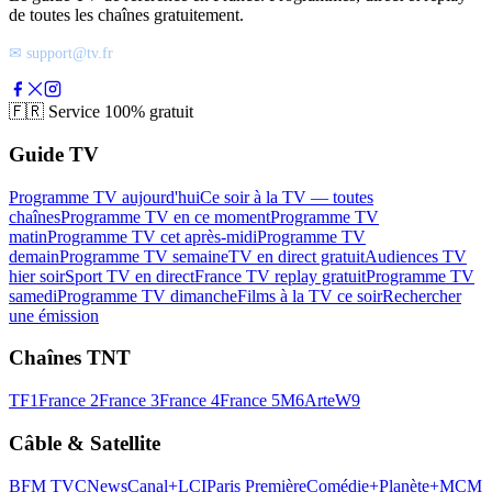
de toutes les chaînes gratuitement.
✉ support@tv.fr
🇫🇷
Service 100% gratuit
Guide TV
Programme TV aujourd'hui
Ce soir à la TV — toutes
chaînes
Programme TV en ce moment
Programme TV
matin
Programme TV cet après-midi
Programme TV
demain
Programme TV semaine
TV en direct gratuit
Audiences TV
hier soir
Sport TV en direct
France TV replay gratuit
Programme TV
samedi
Programme TV dimanche
Films à la TV ce soir
Rechercher
une émission
Chaînes TNT
TF1
France 2
France 3
France 4
France 5
M6
Arte
W9
Câble & Satellite
BFM TV
CNews
Canal+
LCI
Paris Première
Comédie+
Planète+
MCM