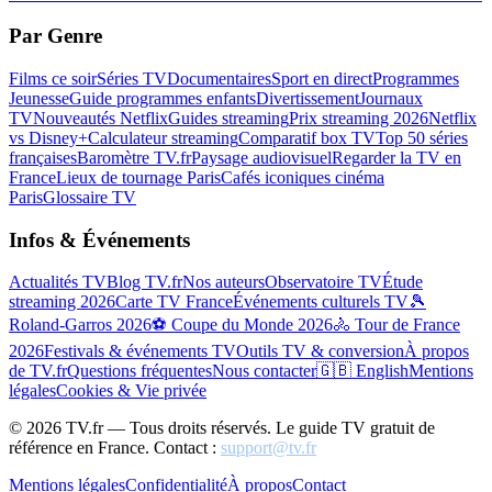
Par Genre
Films ce soir
Séries TV
Documentaires
Sport en direct
Programmes
Jeunesse
Guide programmes enfants
Divertissement
Journaux
TV
Nouveautés Netflix
Guides streaming
Prix streaming 2026
Netflix
vs Disney+
Calculateur streaming
Comparatif box TV
Top 50 séries
françaises
Baromètre TV.fr
Paysage audiovisuel
Regarder la TV en
France
Lieux de tournage Paris
Cafés iconiques cinéma
Paris
Glossaire TV
Infos & Événements
Actualités TV
Blog TV.fr
Nos auteurs
Observatoire TV
Étude
streaming 2026
Carte TV France
Événements culturels TV
🎾
Roland-Garros 2026
⚽ Coupe du Monde 2026
🚴 Tour de France
2026
Festivals & événements TV
Outils TV & conversion
À propos
de TV.fr
Questions fréquentes
Nous contacter
🇬🇧 English
Mentions
légales
Cookies & Vie privée
©
2026
TV.fr — Tous droits réservés. Le guide TV gratuit de
référence en France. Contact :
support@tv.fr
Mentions légales
Confidentialité
À propos
Contact