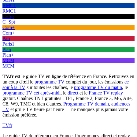
RMC1
RMC1
C+Sp
C+Spt
Com+
Com+
Pari
Paris1
Plan
Plan+
MCM
MCM
TV.fr
est le guide TV en ligne de référence en France. Retrouvez en
un coup d'œil le
programme TV
complet du jour, les émissions
ce
soir à la TV
sur toutes les chaînes, le
programme TV du matin
, le
programme TV cet après-midi
, le
direct
et le
France TV replay
gratuit. Chaînes TNT gratuites : TF1, France 2, France 3, M6, Arte,
C8, W9, TMC et bien d'autres.
Programme TV demain
,
audiences
TV
et grille TV heure par heure — ne manquez plus jamais votre
émission préférée.
TV
fr
Le guide TV de référence en France. Programmes, direct et replay