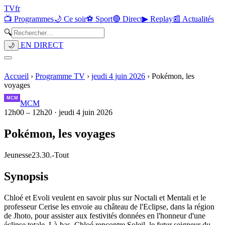
TV
fr
📺 Programmes
🌙 Ce soir
⚽ Sport
🔴 Direct
▶ Replay
📰 Actualités
🔍
EN DIRECT
🌙
Accueil
›
Programme TV
›
jeudi 4 juin 2026
›
Pokémon, les
voyages
MCM
12h00
–
12h20
·
jeudi 4 juin 2026
Pokémon, les voyages
Jeunesse
23.30.
-
Tout
Synopsis
Chloé et Evoli veulent en savoir plus sur Noctali et Mentali et le
professeur Cerise les envoie au château de l'Eclipse, dans la région
de Jhoto, pour assister aux festivités données en l'honneur d'une
éclipse totale. Là-bas, Chloé rencontre Soleil, le futur seigneur du