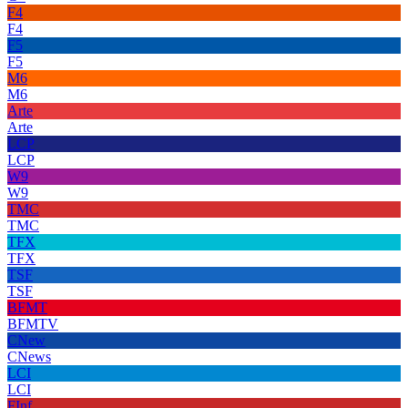
F4
F4
F5
F5
M6
M6
Arte
Arte
LCP
LCP
W9
W9
TMC
TMC
TFX
TFX
TSF
TSF
BFMT
BFMTV
CNew
CNews
LCI
LCI
FInf