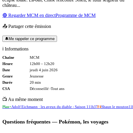
château...
🔴 Regarder
MCM
en direct
Programme de
MCM
📤 Partager cette émission
🔔
Me rappeler ce programme
ℹ️ Informations
Chaîne
MCM
Heure
12h00
–
12h20
Date
jeudi 4 juin 2026
Genre
Jeunesse
Durée
20
min
CSA
Déconseillé -
Tout
ans
📺 Au même moment
Adolf Eichmann : les aveux du diable - Saison 1
Shaun le mouton
Plan+
11h37
F4
11
Questions fréquentes —
Pokémon, les voyages