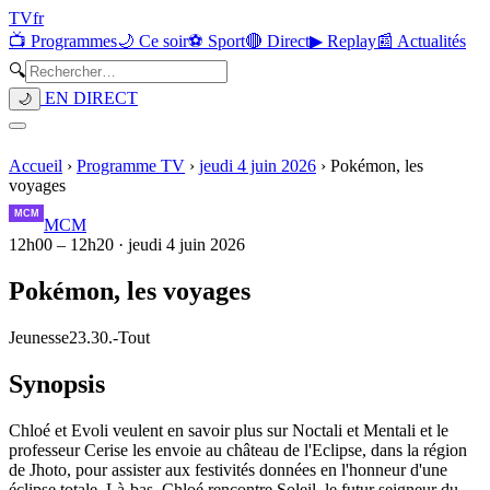
TV
fr
📺 Programmes
🌙 Ce soir
⚽ Sport
🔴 Direct
▶ Replay
📰 Actualités
🔍
EN DIRECT
🌙
Accueil
›
Programme TV
›
jeudi 4 juin 2026
›
Pokémon, les
voyages
MCM
12h00
–
12h20
·
jeudi 4 juin 2026
Pokémon, les voyages
Jeunesse
23.30.
-
Tout
Synopsis
Chloé et Evoli veulent en savoir plus sur Noctali et Mentali et le
professeur Cerise les envoie au château de l'Eclipse, dans la région
de Jhoto, pour assister aux festivités données en l'honneur d'une
éclipse totale. Là-bas, Chloé rencontre Soleil, le futur seigneur du