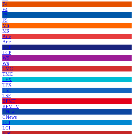
F4
F4
F5
F5
M6
M6
Arte
Arte
LCP
LCP
W9
W9
TMC
TMC
TFX
TFX
TSF
TSF
BFMT
BFMTV
CNew
CNews
LCI
LCI
FInf