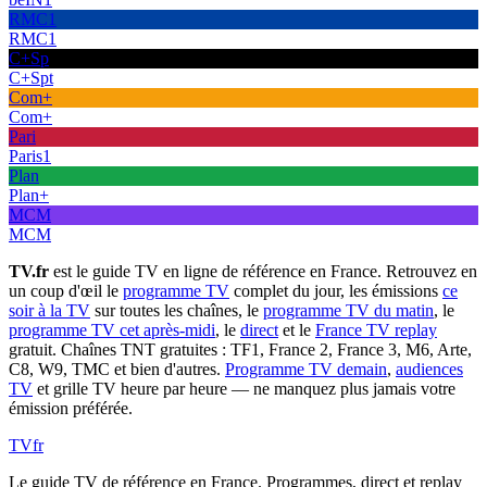
RMC1
RMC1
C+Sp
C+Spt
Com+
Com+
Pari
Paris1
Plan
Plan+
MCM
MCM
TV.fr
est le guide TV en ligne de référence en France. Retrouvez en
un coup d'œil le
programme TV
complet du jour, les émissions
ce
soir à la TV
sur toutes les chaînes, le
programme TV du matin
, le
programme TV cet après-midi
, le
direct
et le
France TV replay
gratuit. Chaînes TNT gratuites : TF1, France 2, France 3, M6, Arte,
C8, W9, TMC et bien d'autres.
Programme TV demain
,
audiences
TV
et grille TV heure par heure — ne manquez plus jamais votre
émission préférée.
TV
fr
Le guide TV de référence en France. Programmes, direct et replay