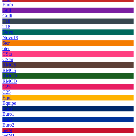
FInfo
Gull
Gulli
T18
T18
Novo
Novo19
6ter
6ter
CSta
CStar
RMCS
RMCS
RMCD
RMCD
C25
C25
Équi
Équipe
Euro
Euro1
Euro
Euro2
beIN
beIN1