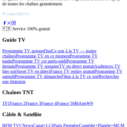
de toutes les chaînes gratuitement.
✉ support@tv.fr
🇫🇷
Service 100% gratuit
Guide TV
Programme TV aujourd'hui
Ce soir à la TV — toutes
chaînes
Programme TV en ce moment
Programme TV
matin
Programme TV cet après-midi
Programme TV
demain
Programme TV semaine
TV en direct gratuit
Audiences TV
hier soir
Sport TV en direct
France TV replay gratuit
Programme TV
samedi
Programme TV dimanche
Films à la TV ce soir
Rechercher
une émission
Chaînes TNT
TF1
France 2
France 3
France 4
France 5
M6
Arte
W9
Câble & Satellite
BFM TV
CNews
Canal+
LCI
Paris Première
Comédie+
Planète+
MCM