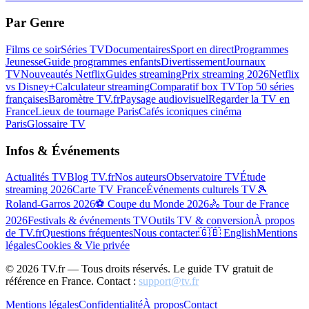
Par Genre
Films ce soir
Séries TV
Documentaires
Sport en direct
Programmes
Jeunesse
Guide programmes enfants
Divertissement
Journaux
TV
Nouveautés Netflix
Guides streaming
Prix streaming 2026
Netflix
vs Disney+
Calculateur streaming
Comparatif box TV
Top 50 séries
françaises
Baromètre TV.fr
Paysage audiovisuel
Regarder la TV en
France
Lieux de tournage Paris
Cafés iconiques cinéma
Paris
Glossaire TV
Infos & Événements
Actualités TV
Blog TV.fr
Nos auteurs
Observatoire TV
Étude
streaming 2026
Carte TV France
Événements culturels TV
🎾
Roland-Garros 2026
⚽ Coupe du Monde 2026
🚴 Tour de France
2026
Festivals & événements TV
Outils TV & conversion
À propos
de TV.fr
Questions fréquentes
Nous contacter
🇬🇧 English
Mentions
légales
Cookies & Vie privée
©
2026
TV.fr — Tous droits réservés. Le guide TV gratuit de
référence en France. Contact :
support@tv.fr
Mentions légales
Confidentialité
À propos
Contact