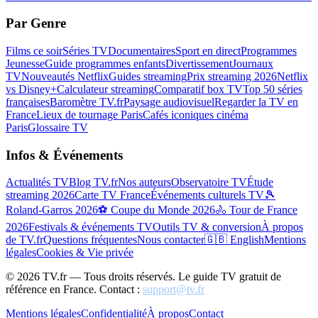
Par Genre
Films ce soir
Séries TV
Documentaires
Sport en direct
Programmes
Jeunesse
Guide programmes enfants
Divertissement
Journaux
TV
Nouveautés Netflix
Guides streaming
Prix streaming 2026
Netflix
vs Disney+
Calculateur streaming
Comparatif box TV
Top 50 séries
françaises
Baromètre TV.fr
Paysage audiovisuel
Regarder la TV en
France
Lieux de tournage Paris
Cafés iconiques cinéma
Paris
Glossaire TV
Infos & Événements
Actualités TV
Blog TV.fr
Nos auteurs
Observatoire TV
Étude
streaming 2026
Carte TV France
Événements culturels TV
🎾
Roland-Garros 2026
⚽ Coupe du Monde 2026
🚴 Tour de France
2026
Festivals & événements TV
Outils TV & conversion
À propos
de TV.fr
Questions fréquentes
Nous contacter
🇬🇧 English
Mentions
légales
Cookies & Vie privée
©
2026
TV.fr — Tous droits réservés. Le guide TV gratuit de
référence en France. Contact :
support@tv.fr
Mentions légales
Confidentialité
À propos
Contact