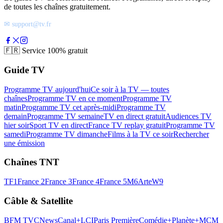
de toutes les chaînes gratuitement.
✉ support@tv.fr
🇫🇷
Service 100% gratuit
Guide TV
Programme TV aujourd'hui
Ce soir à la TV — toutes
chaînes
Programme TV en ce moment
Programme TV
matin
Programme TV cet après-midi
Programme TV
demain
Programme TV semaine
TV en direct gratuit
Audiences TV
hier soir
Sport TV en direct
France TV replay gratuit
Programme TV
samedi
Programme TV dimanche
Films à la TV ce soir
Rechercher
une émission
Chaînes TNT
TF1
France 2
France 3
France 4
France 5
M6
Arte
W9
Câble & Satellite
BFM TV
CNews
Canal+
LCI
Paris Première
Comédie+
Planète+
MCM