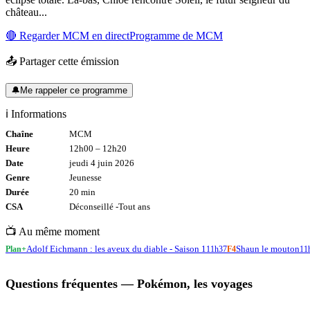
château...
🔴 Regarder
MCM
en direct
Programme de
MCM
📤 Partager cette émission
🔔
Me rappeler ce programme
ℹ️ Informations
Chaîne
MCM
Heure
12h00
–
12h20
Date
jeudi 4 juin 2026
Genre
Jeunesse
Durée
20
min
CSA
Déconseillé -
Tout
ans
📺 Au même moment
Adolf Eichmann : les aveux du diable - Saison 1
Shaun le mouton
Plan+
11h37
F4
11
Questions fréquentes —
Pokémon, les voyages