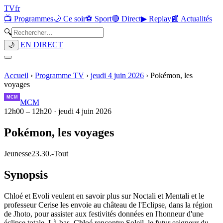
TV
fr
📺 Programmes
🌙 Ce soir
⚽ Sport
🔴 Direct
▶ Replay
📰 Actualités
🔍
EN DIRECT
🌙
Accueil
›
Programme TV
›
jeudi 4 juin 2026
›
Pokémon, les
voyages
MCM
12h00
–
12h20
·
jeudi 4 juin 2026
Pokémon, les voyages
Jeunesse
23.30.
-
Tout
Synopsis
Chloé et Evoli veulent en savoir plus sur Noctali et Mentali et le
professeur Cerise les envoie au château de l'Eclipse, dans la région
de Jhoto, pour assister aux festivités données en l'honneur d'une
éclipse totale. Là-bas, Chloé rencontre Soleil, le futur seigneur du