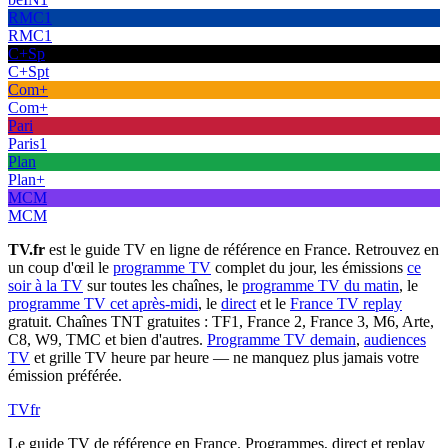
RMC1
RMC1
C+Sp
C+Spt
Com+
Com+
Pari
Paris1
Plan
Plan+
MCM
MCM
TV.fr
est le guide TV en ligne de référence en France. Retrouvez en
un coup d'œil le
programme TV
complet du jour, les émissions
ce
soir à la TV
sur toutes les chaînes, le
programme TV du matin
, le
programme TV cet après-midi
, le
direct
et le
France TV replay
gratuit. Chaînes TNT gratuites : TF1, France 2, France 3, M6, Arte,
C8, W9, TMC et bien d'autres.
Programme TV demain
,
audiences
TV
et grille TV heure par heure — ne manquez plus jamais votre
émission préférée.
TV
fr
Le guide TV de référence en France. Programmes, direct et replay