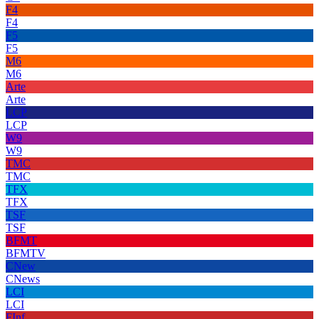
F4
F4
F5
F5
M6
M6
Arte
Arte
LCP
LCP
W9
W9
TMC
TMC
TFX
TFX
TSF
TSF
BFMT
BFMTV
CNew
CNews
LCI
LCI
FInf