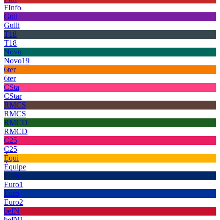
FInfo
Gull
Gulli
T18
T18
Novo
Novo19
6ter
6ter
CSta
CStar
RMCS
RMCS
RMCD
RMCD
C25
C25
Équi
Équipe
Euro
Euro1
Euro
Euro2
beIN
beIN1