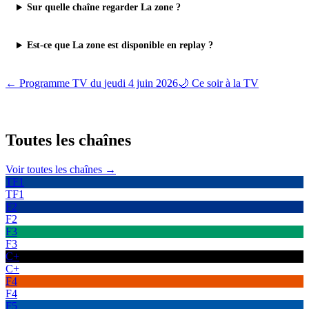
Sur quelle chaîne regarder La zone ?
Est-ce que La zone est disponible en replay ?
← Programme TV du
jeudi 4 juin 2026
🌙 Ce soir à la TV
Toutes les
chaînes
Voir toutes les chaînes →
TF1
TF1
F2
F2
F3
F3
C+
C+
F4
F4
F5