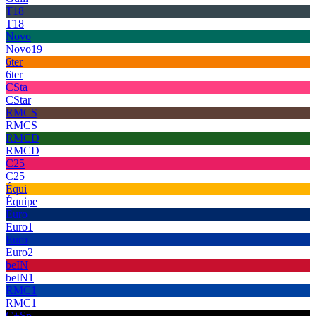
T18
T18
Novo
Novo19
6ter
6ter
CSta
CStar
RMCS
RMCS
RMCD
RMCD
C25
C25
Équi
Équipe
Euro
Euro1
Euro
Euro2
beIN
beIN1
RMC1
RMC1
C+Sp