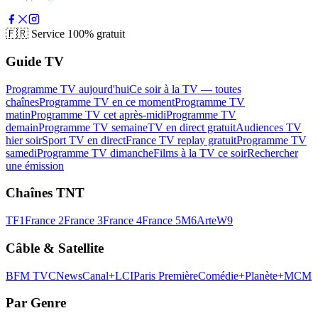
🇫🇷
Service 100% gratuit
Guide TV
Programme TV aujourd'hui
Ce soir à la TV — toutes
chaînes
Programme TV en ce moment
Programme TV
matin
Programme TV cet après-midi
Programme TV
demain
Programme TV semaine
TV en direct gratuit
Audiences TV
hier soir
Sport TV en direct
France TV replay gratuit
Programme TV
samedi
Programme TV dimanche
Films à la TV ce soir
Rechercher
une émission
Chaînes TNT
TF1
France 2
France 3
France 4
France 5
M6
Arte
W9
Câble & Satellite
BFM TV
CNews
Canal+
LCI
Paris Première
Comédie+
Planète+
MCM
Par Genre