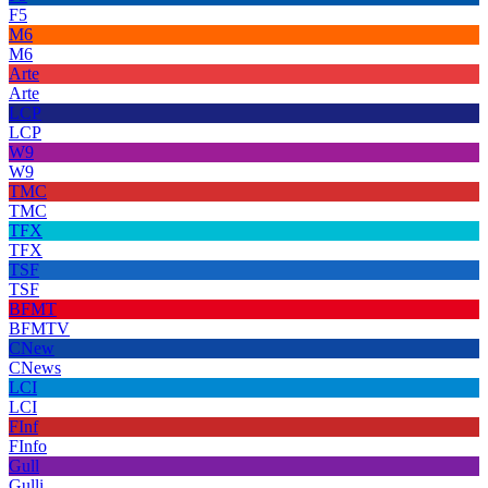
F5
M6
M6
Arte
Arte
LCP
LCP
W9
W9
TMC
TMC
TFX
TFX
TSF
TSF
BFMT
BFMTV
CNew
CNews
LCI
LCI
FInf
FInfo
Gull
Gulli