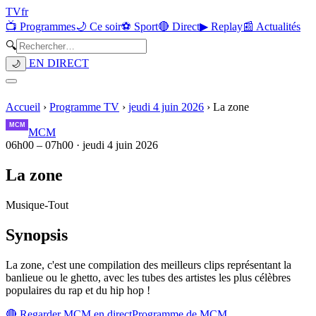
TV
fr
📺 Programmes
🌙 Ce soir
⚽ Sport
🔴 Direct
▶ Replay
📰 Actualités
🔍
EN DIRECT
🌙
Accueil
›
Programme TV
›
jeudi 4 juin 2026
›
La zone
MCM
06h00
–
07h00
·
jeudi 4 juin 2026
La zone
Musique
-
Tout
Synopsis
La zone, c'est une compilation des meilleurs clips représentant la
banlieue ou le ghetto, avec les tubes des artistes les plus célèbres
populaires du rap et du hip hop !
🔴 Regarder
MCM
en direct
Programme de
MCM