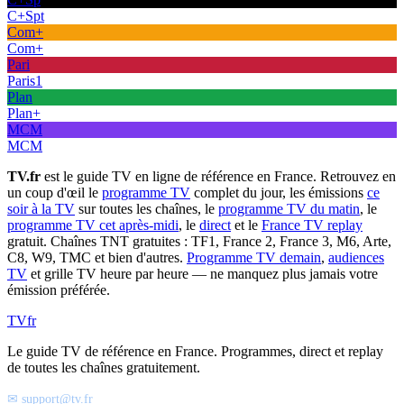
C+Spt
Com+
Com+
Pari
Paris1
Plan
Plan+
MCM
MCM
TV.fr
est le guide TV en ligne de référence en France. Retrouvez en
un coup d'œil le
programme TV
complet du jour, les émissions
ce
soir à la TV
sur toutes les chaînes, le
programme TV du matin
, le
programme TV cet après-midi
, le
direct
et le
France TV replay
gratuit. Chaînes TNT gratuites : TF1, France 2, France 3, M6, Arte,
C8, W9, TMC et bien d'autres.
Programme TV demain
,
audiences
TV
et grille TV heure par heure — ne manquez plus jamais votre
émission préférée.
TV
fr
Le guide TV de référence en France. Programmes, direct et replay
de toutes les chaînes gratuitement.
✉ support@tv.fr