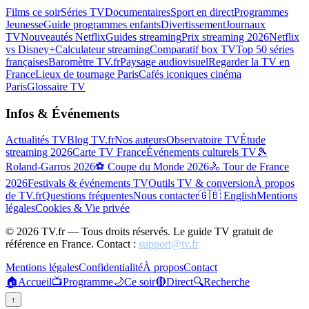
Films ce soir
Séries TV
Documentaires
Sport en direct
Programmes
Jeunesse
Guide programmes enfants
Divertissement
Journaux
TV
Nouveautés Netflix
Guides streaming
Prix streaming 2026
Netflix
vs Disney+
Calculateur streaming
Comparatif box TV
Top 50 séries
françaises
Baromètre TV.fr
Paysage audiovisuel
Regarder la TV en
France
Lieux de tournage Paris
Cafés iconiques cinéma
Paris
Glossaire TV
Infos & Événements
Actualités TV
Blog TV.fr
Nos auteurs
Observatoire TV
Étude
streaming 2026
Carte TV France
Événements culturels TV
🎾
Roland-Garros 2026
⚽ Coupe du Monde 2026
🚴 Tour de France
2026
Festivals & événements TV
Outils TV & conversion
À propos
de TV.fr
Questions fréquentes
Nous contacter
🇬🇧 English
Mentions
légales
Cookies & Vie privée
©
2026
TV.fr — Tous droits réservés. Le guide TV gratuit de
référence en France. Contact :
support@tv.fr
Mentions légales
Confidentialité
À propos
Contact
🏠
Accueil
📺
Programme
🌙
Ce soir
🔴
Direct
🔍
Recherche
↑