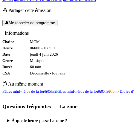
📤 Partager cette émission
🔔
Me rappeler ce programme
ℹ️ Informations
Chaîne
MCM
Heure
06h00
–
07h00
Date
jeudi 4 juin 2026
Genre
Musique
Durée
60
min
CSA
Déconseillé -
Tout
ans
📺 Au même moment
Les mini-héros de la forêt
Les mini-héros de la forêt
Drôles d'
F5
05h32
F5
05h36
Com+
Questions fréquentes —
La zone
À quelle heure passe La zone ?