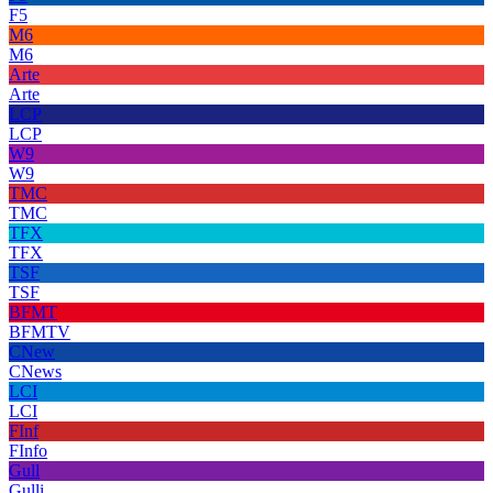
F5
M6
M6
Arte
Arte
LCP
LCP
W9
W9
TMC
TMC
TFX
TFX
TSF
TSF
BFMT
BFMTV
CNew
CNews
LCI
LCI
FInf
FInfo
Gull
Gulli