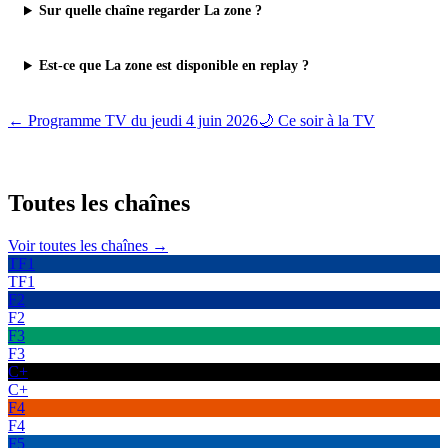
Sur quelle chaîne regarder La zone ?
Est-ce que La zone est disponible en replay ?
← Programme TV du
jeudi 4 juin 2026
🌙 Ce soir à la TV
Toutes les
chaînes
Voir toutes les chaînes →
TF1
TF1
F2
F2
F3
F3
C+
C+
F4
F4
F5