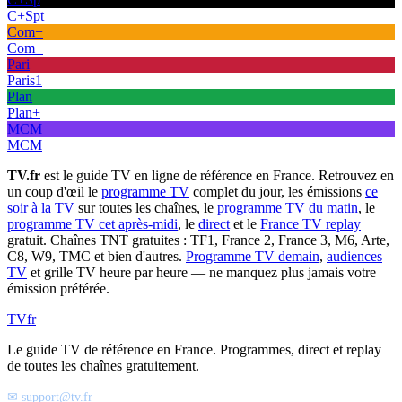
C+Spt
Com+
Com+
Pari
Paris1
Plan
Plan+
MCM
MCM
TV.fr
est le guide TV en ligne de référence en France. Retrouvez en
un coup d'œil le
programme TV
complet du jour, les émissions
ce
soir à la TV
sur toutes les chaînes, le
programme TV du matin
, le
programme TV cet après-midi
, le
direct
et le
France TV replay
gratuit. Chaînes TNT gratuites : TF1, France 2, France 3, M6, Arte,
C8, W9, TMC et bien d'autres.
Programme TV demain
,
audiences
TV
et grille TV heure par heure — ne manquez plus jamais votre
émission préférée.
TV
fr
Le guide TV de référence en France. Programmes, direct et replay
de toutes les chaînes gratuitement.
✉ support@tv.fr