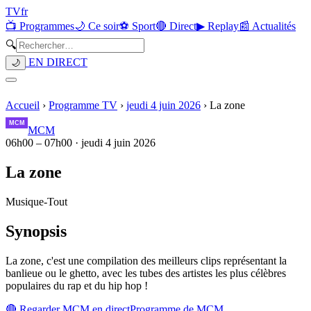
TV
fr
📺 Programmes
🌙 Ce soir
⚽ Sport
🔴 Direct
▶ Replay
📰 Actualités
🔍
EN DIRECT
🌙
Accueil
›
Programme TV
›
jeudi 4 juin 2026
›
La zone
MCM
06h00
–
07h00
·
jeudi 4 juin 2026
La zone
Musique
-
Tout
Synopsis
La zone, c'est une compilation des meilleurs clips représentant la
banlieue ou le ghetto, avec les tubes des artistes les plus célèbres
populaires du rap et du hip hop !
🔴 Regarder
MCM
en direct
Programme de
MCM