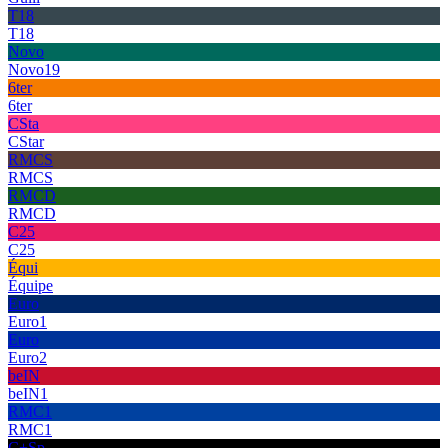
T18
T18
Novo
Novo19
6ter
6ter
CSta
CStar
RMCS
RMCS
RMCD
RMCD
C25
C25
Équi
Équipe
Euro
Euro1
Euro
Euro2
beIN
beIN1
RMC1
RMC1
C+Sp