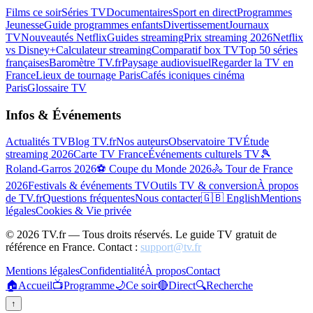
Films ce soir
Séries TV
Documentaires
Sport en direct
Programmes
Jeunesse
Guide programmes enfants
Divertissement
Journaux
TV
Nouveautés Netflix
Guides streaming
Prix streaming 2026
Netflix
vs Disney+
Calculateur streaming
Comparatif box TV
Top 50 séries
françaises
Baromètre TV.fr
Paysage audiovisuel
Regarder la TV en
France
Lieux de tournage Paris
Cafés iconiques cinéma
Paris
Glossaire TV
Infos & Événements
Actualités TV
Blog TV.fr
Nos auteurs
Observatoire TV
Étude
streaming 2026
Carte TV France
Événements culturels TV
🎾
Roland-Garros 2026
⚽ Coupe du Monde 2026
🚴 Tour de France
2026
Festivals & événements TV
Outils TV & conversion
À propos
de TV.fr
Questions fréquentes
Nous contacter
🇬🇧 English
Mentions
légales
Cookies & Vie privée
©
2026
TV.fr — Tous droits réservés. Le guide TV gratuit de
référence en France. Contact :
support@tv.fr
Mentions légales
Confidentialité
À propos
Contact
🏠
Accueil
📺
Programme
🌙
Ce soir
🔴
Direct
🔍
Recherche
↑