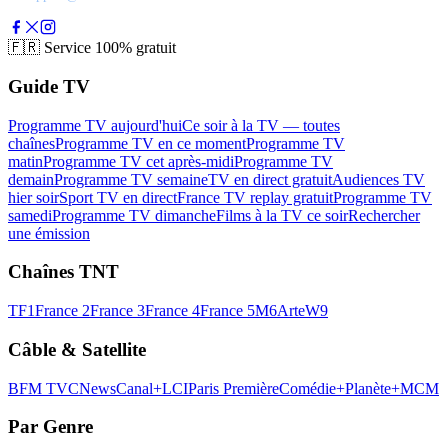
🇫🇷
Service 100% gratuit
Guide TV
Programme TV aujourd'hui
Ce soir à la TV — toutes
chaînes
Programme TV en ce moment
Programme TV
matin
Programme TV cet après-midi
Programme TV
demain
Programme TV semaine
TV en direct gratuit
Audiences TV
hier soir
Sport TV en direct
France TV replay gratuit
Programme TV
samedi
Programme TV dimanche
Films à la TV ce soir
Rechercher
une émission
Chaînes TNT
TF1
France 2
France 3
France 4
France 5
M6
Arte
W9
Câble & Satellite
BFM TV
CNews
Canal+
LCI
Paris Première
Comédie+
Planète+
MCM
Par Genre