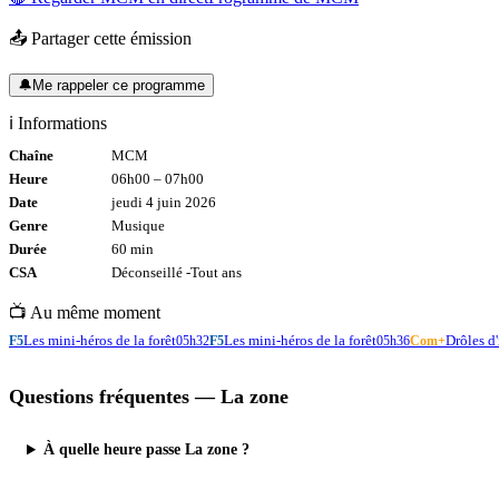
📤 Partager cette émission
🔔
Me rappeler ce programme
ℹ️ Informations
Chaîne
MCM
Heure
06h00
–
07h00
Date
jeudi 4 juin 2026
Genre
Musique
Durée
60
min
CSA
Déconseillé -
Tout
ans
📺 Au même moment
Les mini-héros de la forêt
Les mini-héros de la forêt
Drôles d'
F5
05h32
F5
05h36
Com+
Questions fréquentes —
La zone
À quelle heure passe La zone ?