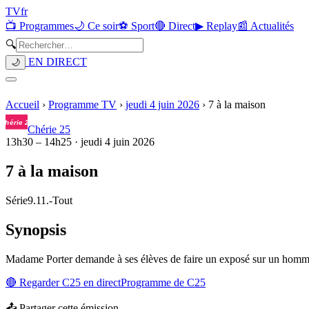
TV
fr
📺 Programmes
🌙 Ce soir
⚽ Sport
🔴 Direct
▶ Replay
📰 Actualités
🔍
EN DIRECT
🌙
Accueil
›
Programme TV
›
jeudi 4 juin 2026
›
7 à la maison
Chérie 25
13h30
–
14h25
·
jeudi 4 juin 2026
7 à la maison
Série
9.11.
-
Tout
Synopsis
Madame Porter demande à ses élèves de faire un exposé sur un homme o
🔴 Regarder
C25
en direct
Programme de
C25
📤 Partager cette émission