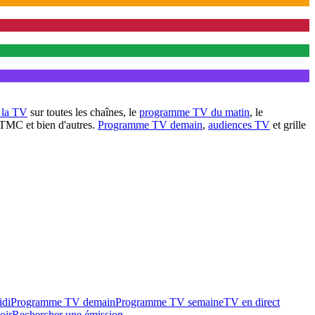
à la TV
sur toutes les chaînes, le
programme TV du matin
, le
 TMC et bien d'autres.
Programme TV demain
,
audiences TV
et grille
idi
Programme TV demain
Programme TV semaine
TV en direct
oir
Rechercher une émission