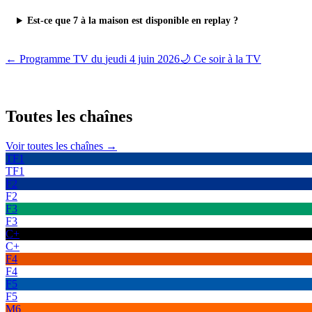
Est-ce que 7 à la maison est disponible en replay ?
← Programme TV du
jeudi 4 juin 2026
🌙 Ce soir à la TV
Toutes les
chaînes
Voir toutes les chaînes →
TF1
TF1
F2
F2
F3
F3
C+
C+
F4
F4
F5
F5
M6