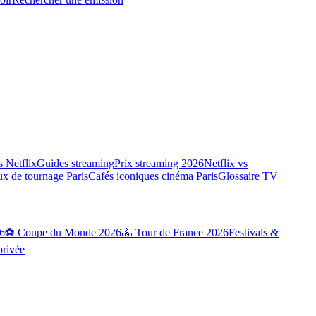
 Netflix
Guides streaming
Prix streaming 2026
Netflix vs
ux de tournage Paris
Cafés iconiques cinéma Paris
Glossaire TV
6
⚽ Coupe du Monde 2026
🚴 Tour de France 2026
Festivals &
privée