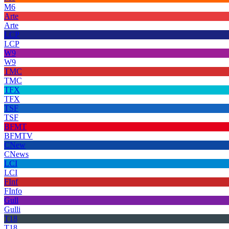
M6
Arte
Arte
LCP
LCP
W9
W9
TMC
TMC
TFX
TFX
TSF
TSF
BFMT
BFMTV
CNew
CNews
LCI
LCI
FInf
FInfo
Gull
Gulli
T18
T18