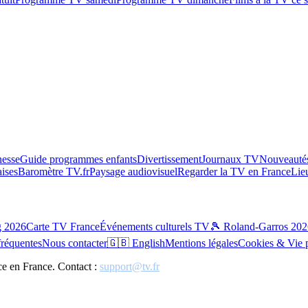
esse
Guide programmes enfants
Divertissement
Journaux TV
Nouveautés
aises
Baromètre TV.fr
Paysage audiovisuel
Regarder la TV en France
Lie
g 2026
Carte TV France
Événements culturels TV
🎾 Roland-Garros 202
fréquentes
Nous contacter
🇬🇧 English
Mentions légales
Cookies & Vie 
ce en France. Contact :
support@tv.fr