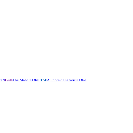
The Middle
Au nom de la vérité
h09
Gulli
13h10
TSF
13h20