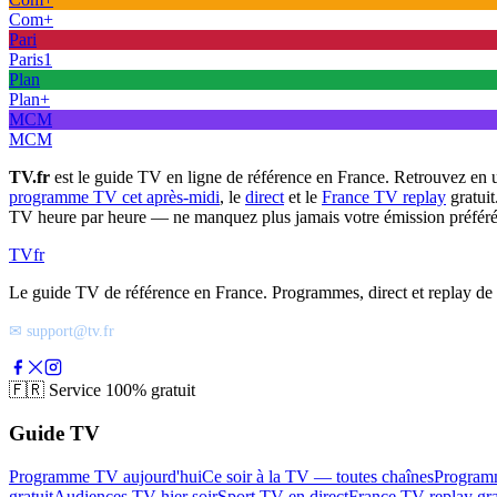
Com+
Pari
Paris1
Plan
Plan+
MCM
MCM
TV.fr
est le guide TV en ligne de référence en France. Retrouvez en 
programme TV cet après-midi
, le
direct
et le
France TV replay
gratuit
TV heure par heure — ne manquez plus jamais votre émission préféré
TV
fr
Le guide TV de référence en France. Programmes, direct et replay de t
✉ support@tv.fr
🇫🇷
Service 100% gratuit
Guide TV
Programme TV aujourd'hui
Ce soir à la TV — toutes chaînes
Program
gratuit
Audiences TV hier soir
Sport TV en direct
France TV replay gra