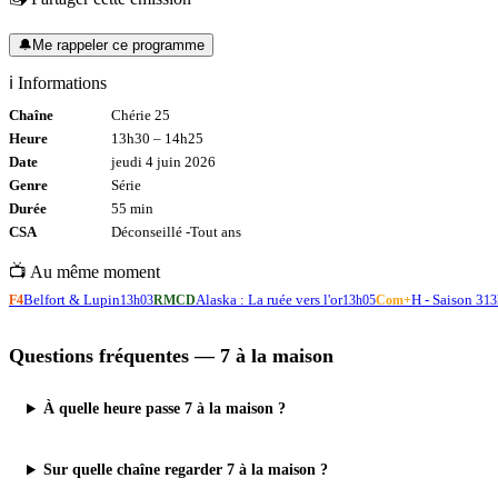
🔔
Me rappeler ce programme
ℹ️ Informations
Chaîne
Chérie 25
Heure
13h30
–
14h25
Date
jeudi 4 juin 2026
Genre
Série
Durée
55
min
CSA
Déconseillé -
Tout
ans
📺 Au même moment
Belfort & Lupin
Alaska : La ruée vers l'or
H - Saison 3
F4
13h03
RMCD
13h05
Com+
13
Questions fréquentes —
7 à la maison
À quelle heure passe 7 à la maison ?
Sur quelle chaîne regarder 7 à la maison ?