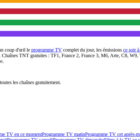
un coup d'œil le
programme TV
complet du jour, les émissions
ce soir 
. Chaînes TNT gratuites : TF1, France 2, France 3, M6, Arte, C8, W9,
e.
outes les chaînes gratuitement.
me TV en ce moment
Programme TV matin
Programme TV cet après-m
tuit
Programme TV samedi
Programme TV dimanche
Films à la TV ce s