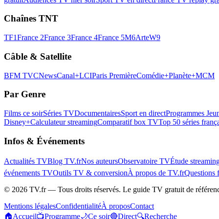
Chaînes TNT
TF1
France 2
France 3
France 4
France 5
M6
Arte
W9
Câble & Satellite
BFM TV
CNews
Canal+
LCI
Paris Première
Comédie+
Planète+
MCM
Par Genre
Films ce soir
Séries TV
Documentaires
Sport en direct
Programmes Jeun
Disney+
Calculateur streaming
Comparatif box TV
Top 50 séries franç
Infos & Événements
Actualités TV
Blog TV.fr
Nos auteurs
Observatoire TV
Étude streamin
événements TV
Outils TV & conversion
À propos de TV.fr
Questions 
©
2026
TV.fr — Tous droits réservés. Le guide TV gratuit de référen
Mentions légales
Confidentialité
À propos
Contact
🏠
Accueil
📺
Programme
🌙
Ce soir
🔴
Direct
🔍
Recherche