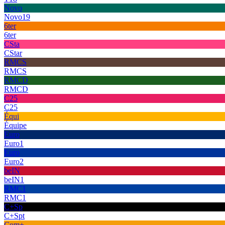
Novo
Novo19
6ter
6ter
CSta
CStar
RMCS
RMCS
RMCD
RMCD
C25
C25
Équi
Équipe
Euro
Euro1
Euro
Euro2
beIN
beIN1
RMC1
RMC1
C+Sp
C+Spt
Com+