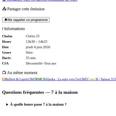
📤 Partager cette émission
🔔
Me rappeler ce programme
ℹ️ Informations
Chaîne
Chérie 25
Heure
13h30
–
14h25
Date
jeudi 4 juin 2026
Genre
Série
Durée
55
min
CSA
Déconseillé -
Tout
ans
📺 Au même moment
Belfort & Lupin
Alaska : La ruée vers l'or
H - Saison 3
F4
13h03
RMCD
13h05
Com+
13
Questions fréquentes —
7 à la maison
À quelle heure passe 7 à la maison ?