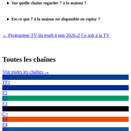
Sur quelle chaîne regarder 7 à la maison ?
Est-ce que 7 à la maison est disponible en replay ?
← Programme TV du
jeudi 4 juin 2026
🌙 Ce soir à la TV
Toutes les
chaînes
Voir toutes les chaînes →
TF1
TF1
F2
F2
F3
F3
C+
C+
F4
F4
F5