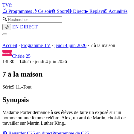
TV
fr
📺 Programmes
🌙 Ce soir
⚽ Sport
🔴 Direct
▶ Replay
📰 Actualités
🔍
EN DIRECT
🌙
Accueil
›
Programme TV
›
jeudi 4 juin 2026
›
7 à la maison
Chérie 25
13h30
–
14h25
·
jeudi 4 juin 2026
7 à la maison
Série
9.11.
-
Tout
Synopsis
Madame Porter demande à ses élèves de faire un exposé sur un
homme ou une femme célèbre. Alex, un ami de Martin, choisit de
travailler sur Martin Luther King...
🔴 Regarder
C25
en direct
Programme de
C25