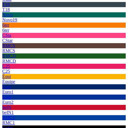
T18
T18
Novo
Novo19
6ter
6ter
CSta
CStar
RMCS
RMCS
RMCD
RMCD
C25
C25
Équi
Équipe
Euro
Euro1
Euro
Euro2
beIN
beIN1
RMC1
RMC1
C+Sp