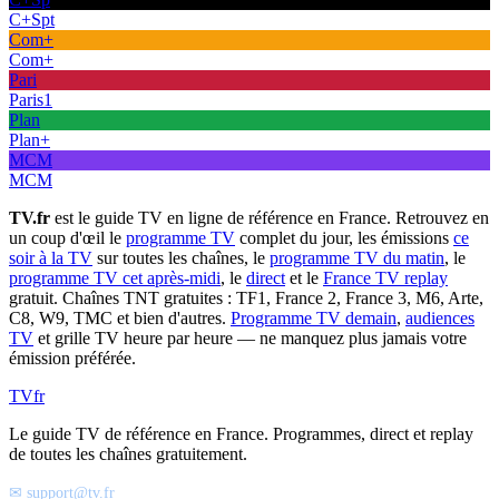
C+Spt
Com+
Com+
Pari
Paris1
Plan
Plan+
MCM
MCM
TV.fr
est le guide TV en ligne de référence en France. Retrouvez en
un coup d'œil le
programme TV
complet du jour, les émissions
ce
soir à la TV
sur toutes les chaînes, le
programme TV du matin
, le
programme TV cet après-midi
, le
direct
et le
France TV replay
gratuit. Chaînes TNT gratuites : TF1, France 2, France 3, M6, Arte,
C8, W9, TMC et bien d'autres.
Programme TV demain
,
audiences
TV
et grille TV heure par heure — ne manquez plus jamais votre
émission préférée.
TV
fr
Le guide TV de référence en France. Programmes, direct et replay
de toutes les chaînes gratuitement.
✉ support@tv.fr