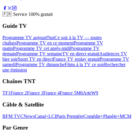
🇫🇷
Service 100% gratuit
Guide TV
Programme TV aujourd'hui
Ce soir à la TV — toutes
chaînes
Programme TV en ce moment
Programme TV
matin
Programme TV cet après-midi
Programme TV
demain
Programme TV semaine
TV en direct gratuit
Audiences TV
hier soir
Sport TV en direct
France TV replay gratuit
Programme TV
samedi
Programme TV dimanche
Films à la TV ce soir
Rechercher
une émission
Chaînes TNT
TF1
France 2
France 3
France 4
France 5
M6
Arte
W9
Câble & Satellite
BFM TV
CNews
Canal+
LCI
Paris Première
Comédie+
Planète+
MCM
Par Genre