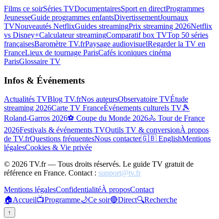
Films ce soir
Séries TV
Documentaires
Sport en direct
Programmes
Jeunesse
Guide programmes enfants
Divertissement
Journaux
TV
Nouveautés Netflix
Guides streaming
Prix streaming 2026
Netflix
vs Disney+
Calculateur streaming
Comparatif box TV
Top 50 séries
françaises
Baromètre TV.fr
Paysage audiovisuel
Regarder la TV en
France
Lieux de tournage Paris
Cafés iconiques cinéma
Paris
Glossaire TV
Infos & Événements
Actualités TV
Blog TV.fr
Nos auteurs
Observatoire TV
Étude
streaming 2026
Carte TV France
Événements culturels TV
🎾
Roland-Garros 2026
⚽ Coupe du Monde 2026
🚴 Tour de France
2026
Festivals & événements TV
Outils TV & conversion
À propos
de TV.fr
Questions fréquentes
Nous contacter
🇬🇧 English
Mentions
légales
Cookies & Vie privée
©
2026
TV.fr — Tous droits réservés. Le guide TV gratuit de
référence en France. Contact :
support@tv.fr
Mentions légales
Confidentialité
À propos
Contact
🏠
Accueil
📺
Programme
🌙
Ce soir
🔴
Direct
🔍
Recherche
↑