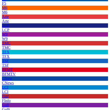
F5
M6
M6
Arte
Arte
LCP
LCP
W9
W9
TMC
TMC
TFX
TFX
TSF
TSF
BFMT
BFMTV
CNew
CNews
LCI
LCI
FInf
FInfo
Gull
Gulli