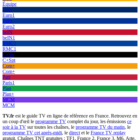
Équipe
Euro
Euro1
Euro
Euro2
beIN
beIN1
RMC1
RMC1
C+Sp
C+Spt
Com+
Com+
Pari
Paris1
Plan
Plan+
MCM
MCM
TV.fr
est le guide TV en ligne de référence en France. Retrouvez en
un coup d'œil le
programme TV
complet du jour, les émissions
ce
soir à la TV
sur toutes les chaînes, le
programme TV du matin
, le
programme TV cet après-midi
, le
direct
et le
France TV replay
gratuit. Chaînes TNT gratuites : TF1, France 2, France 3, M6, Arte,