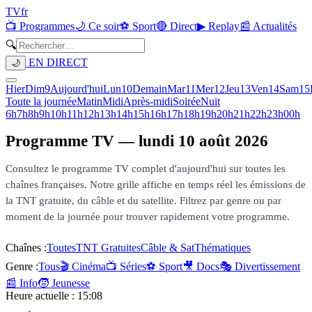
TV
fr
📺 Programmes
🌙 Ce soir
⚽ Sport
🔴 Direct
▶ Replay
📰 Actualités
🔍
EN DIRECT
🌙
Hier
Dim
9
Aujourd'hui
Lun
10
Demain
Mar
11
Mer
12
Jeu
13
Ven
14
Sam
15
Toute la journée
Matin
Midi
Après-midi
Soirée
Nuit
6h
7h
8h
9h
10h
11h
12h
13h
14h
15h
16h
17h
18h
19h
20h
21h
22h
23h
00h
Programme TV —
lundi 10 août 2026
Consultez le programme TV complet d'aujourd'hui sur toutes les
chaînes françaises. Notre grille affiche en temps réel les émissions de
la TNT gratuite, du câble et du satellite. Filtrez par genre ou par
moment de la journée pour trouver rapidement votre programme.
Chaînes :
Toutes
TNT Gratuites
Câble & Sat
Thématiques
Genre :
Tous
🎬 Cinéma
📺 Séries
⚽ Sport
🎥 Docs
🎭 Divertissement
📰 Info
🧒 Jeunesse
Heure actuelle :
15:08