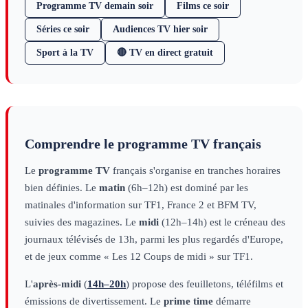
Programme TV demain soir
Films ce soir
Séries ce soir
Audiences TV hier soir
Sport à la TV
🔴 TV en direct gratuit
Comprendre le programme TV français
Le
programme TV
français s'organise en tranches horaires
bien définies. Le
matin
(6h–12h) est dominé par les
matinales d'information sur TF1, France 2 et BFM TV,
suivies des magazines. Le
midi
(12h–14h) est le créneau des
journaux télévisés de 13h, parmi les plus regardés d'Europe,
et de jeux comme « Les 12 Coups de midi » sur TF1.
L'
après-midi
(
14h–20h
) propose des feuilletons, téléfilms et
émissions de divertissement. Le
prime time
démarre