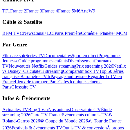
TF1
France 2
France 3
France 4
France 5
M6
Arte
W9
Câble & Satellite
BFM TV
CNews
Canal+
LCI
Paris Première
Comédie+
Planète+
MCM
Par Genre
Films ce soir
Séries TV
Documentaires
Sport en direct
Programmes
Jeunesse
Guide programmes enfants
Divertissement
Journaux
TV
Nouveautés Netflix
Guides streaming
Prix streaming 2026
Netflix
vs Disney+
Calculateur streaming
Comparatif box TV
Top 50 séries
françaises
Baromètre TV.fr
Paysage audiovisuel
Regarder la TV en
France
Lieux de tournage Paris
Cafés iconiques cinéma
Paris
Glossaire TV
Infos & Événements
Actualités TV
Blog TV.fr
Nos auteurs
Observatoire TV
Étude
streaming 2026
Carte TV France
Événements culturels TV
🎾
Roland-Garros 2026
⚽ Coupe du Monde 2026
🚴 Tour de France
2026
Festivals & événements TV
Outils TV & conversion
À propos