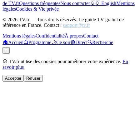
de TV.fr
Questions fréquentes
Nous contacter
🇬🇧 English
Mentions
légales
Cookies & Vie privée
©
2026
TV.fr — Tous droits réservés. Le guide TV gratuit de
référence en France. Contact :
support@tv.fr
Mentions légales
Confidentialité
À propos
Contact
🏠
Accueil
📺
Programme
🌙
Ce soir
🔴
Direct
🔍
Recherche
↑
🍪 TV.fr utilise des cookies pour améliorer votre expérience.
En
savoir plus
Accepter
Refuser