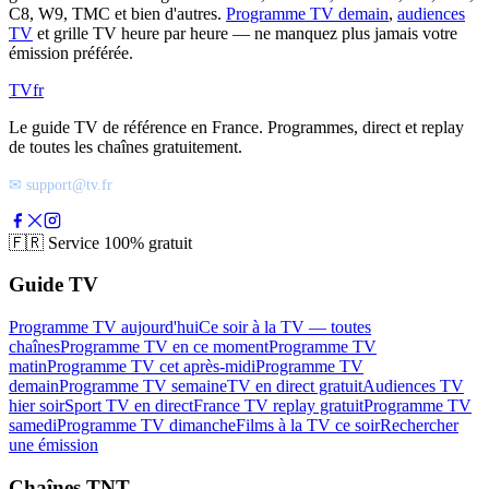
C8, W9, TMC et bien d'autres.
Programme TV demain
,
audiences
TV
et grille TV heure par heure — ne manquez plus jamais votre
émission préférée.
TV
fr
Le guide TV de référence en France. Programmes, direct et replay
de toutes les chaînes gratuitement.
✉ support@tv.fr
🇫🇷
Service 100% gratuit
Guide TV
Programme TV aujourd'hui
Ce soir à la TV — toutes
chaînes
Programme TV en ce moment
Programme TV
matin
Programme TV cet après-midi
Programme TV
demain
Programme TV semaine
TV en direct gratuit
Audiences TV
hier soir
Sport TV en direct
France TV replay gratuit
Programme TV
samedi
Programme TV dimanche
Films à la TV ce soir
Rechercher
une émission
Chaînes TNT