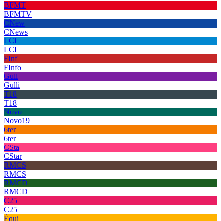
BFMT
BFMTV
CNew
CNews
LCI
LCI
FInf
FInfo
Gull
Gulli
T18
T18
Novo
Novo19
6ter
6ter
CSta
CStar
RMCS
RMCS
RMCD
RMCD
C25
C25
Équi