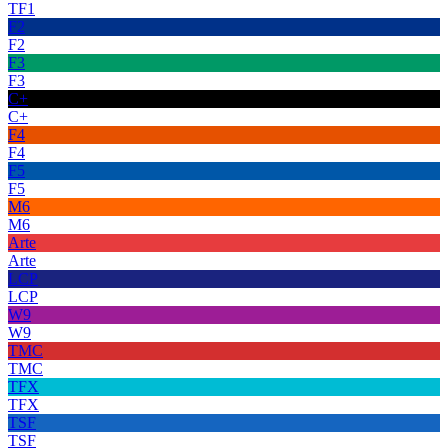
TF1
F2
F2
F3
F3
C+
C+
F4
F4
F5
F5
M6
M6
Arte
Arte
LCP
LCP
W9
W9
TMC
TMC
TFX
TFX
TSF
TSF