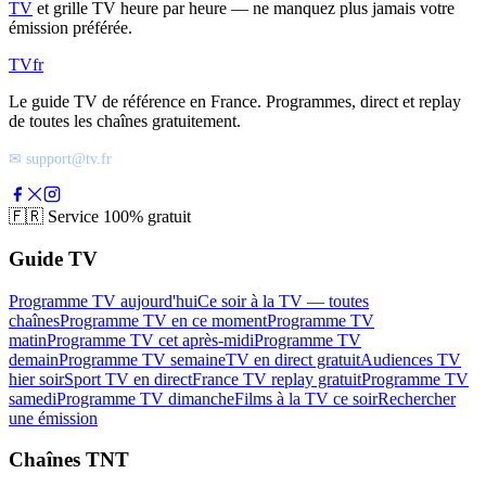
TV
et grille TV heure par heure — ne manquez plus jamais votre
émission préférée.
TV
fr
Le guide TV de référence en France. Programmes, direct et replay
de toutes les chaînes gratuitement.
✉ support@tv.fr
🇫🇷
Service 100% gratuit
Guide TV
Programme TV aujourd'hui
Ce soir à la TV — toutes
chaînes
Programme TV en ce moment
Programme TV
matin
Programme TV cet après-midi
Programme TV
demain
Programme TV semaine
TV en direct gratuit
Audiences TV
hier soir
Sport TV en direct
France TV replay gratuit
Programme TV
samedi
Programme TV dimanche
Films à la TV ce soir
Rechercher
une émission
Chaînes TNT