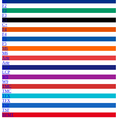
F2
F2
F3
F3
C+
C+
F4
F4
F5
F5
M6
M6
Arte
Arte
LCP
LCP
W9
W9
TMC
TMC
TFX
TFX
TSF
TSF
BFMT