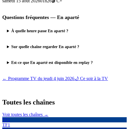
samedi 15 août 2026
01h26
🎬
C+
Questions fréquentes —
En aparté
À quelle heure passe En aparté ?
Sur quelle chaîne regarder En aparté ?
Est-ce que En aparté est disponible en replay ?
← Programme TV du
jeudi 4 juin 2026
🌙 Ce soir à la TV
Toutes les
chaînes
Voir toutes les chaînes →
TF1
TF1