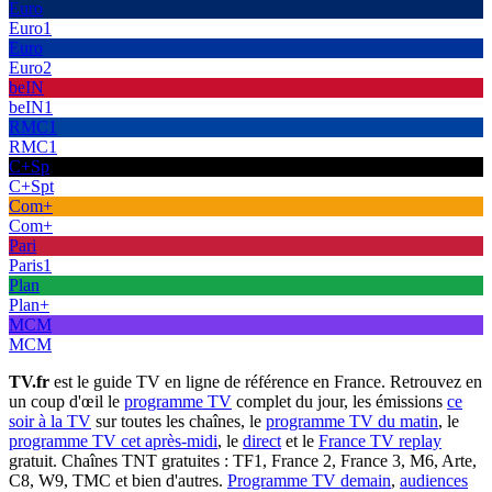
Euro
Euro1
Euro
Euro2
beIN
beIN1
RMC1
RMC1
C+Sp
C+Spt
Com+
Com+
Pari
Paris1
Plan
Plan+
MCM
MCM
TV.fr
est le guide TV en ligne de référence en France. Retrouvez en
un coup d'œil le
programme TV
complet du jour, les émissions
ce
soir à la TV
sur toutes les chaînes, le
programme TV du matin
, le
programme TV cet après-midi
, le
direct
et le
France TV replay
gratuit. Chaînes TNT gratuites : TF1, France 2, France 3, M6, Arte,
C8, W9, TMC et bien d'autres.
Programme TV demain
,
audiences