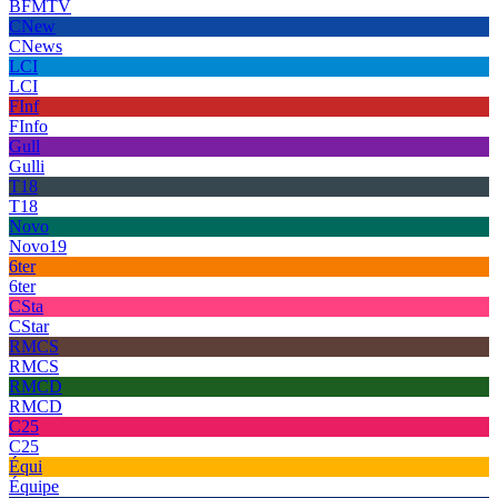
BFMTV
CNew
CNews
LCI
LCI
FInf
FInfo
Gull
Gulli
T18
T18
Novo
Novo19
6ter
6ter
CSta
CStar
RMCS
RMCS
RMCD
RMCD
C25
C25
Équi
Équipe