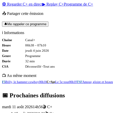
🔴 Regarder
C+
en direct
▶ Replay
C+
Programme de
C+
📤 Partager cette émission
🔔
Me rappeler ce programme
ℹ️ Informations
Chaîne
Canal+
Heure
06h38
–
07h10
Date
jeudi 4 juin 2026
Genre
Programme
Durée
32
min
CSA
Déconseillé -
Tout
ans
📺 Au même moment
Billy, le hamster cowboy
Le 5e tour
Amour, gloire et beaut
F5
06h16
C+Spt
06h19
TSF
📅 Prochaines diffusions
mardi 11 août 2026
14h56
🎬
C+