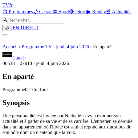
TV
fr
📺 Programmes
🌙 Ce soir
⚽ Sport
🔴 Direct
▶ Replay
📰 Actualités
🔍
EN DIRECT
🌙
Accueil
›
Programme TV
›
jeudi 4 juin 2026
›
En aparté
Canal+
06h38
–
07h10
·
jeudi 4 juin 2026
En aparté
Programme
0.176.
-
Tout
Synopsis
Une personnalité est invitée par Nathalie Levy à évoquer son
actualité et à parler de sa vie et de sa carrière. L'entretien se déroule
dans un appartement où l'invité est seul et répond aux questions de
son hôte dont on n'entend que la voix.