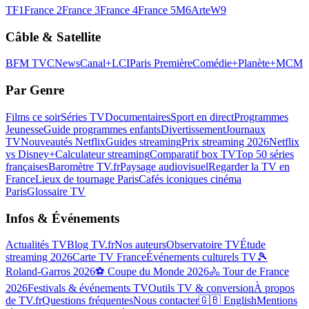
TF1
France 2
France 3
France 4
France 5
M6
Arte
W9
Câble & Satellite
BFM TV
CNews
Canal+
LCI
Paris Première
Comédie+
Planète+
MCM
Par Genre
Films ce soir
Séries TV
Documentaires
Sport en direct
Programmes
Jeunesse
Guide programmes enfants
Divertissement
Journaux
TV
Nouveautés Netflix
Guides streaming
Prix streaming 2026
Netflix
vs Disney+
Calculateur streaming
Comparatif box TV
Top 50 séries
françaises
Baromètre TV.fr
Paysage audiovisuel
Regarder la TV en
France
Lieux de tournage Paris
Cafés iconiques cinéma
Paris
Glossaire TV
Infos & Événements
Actualités TV
Blog TV.fr
Nos auteurs
Observatoire TV
Étude
streaming 2026
Carte TV France
Événements culturels TV
🎾
Roland-Garros 2026
⚽ Coupe du Monde 2026
🚴 Tour de France
2026
Festivals & événements TV
Outils TV & conversion
À propos
de TV.fr
Questions fréquentes
Nous contacter
🇬🇧 English
Mentions