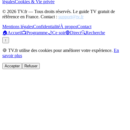
légales
Cookies & Vie privée
©
2026
TV.fr — Tous droits réservés. Le guide TV gratuit de
référence en France. Contact :
support@tv.fr
Mentions légales
Confidentialité
À propos
Contact
🏠
Accueil
📺
Programme
🌙
Ce soir
🔴
Direct
🔍
Recherche
↑
🍪 TV.fr utilise des cookies pour améliorer votre expérience.
En
savoir plus
Accepter
Refuser