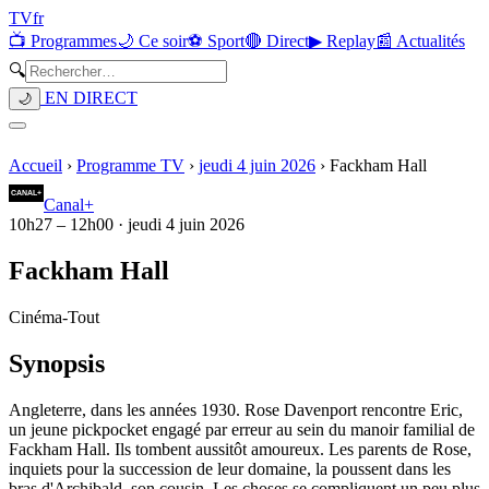
TV
fr
📺 Programmes
🌙 Ce soir
⚽ Sport
🔴 Direct
▶ Replay
📰 Actualités
🔍
EN DIRECT
🌙
Accueil
›
Programme TV
›
jeudi 4 juin 2026
›
Fackham Hall
Canal+
10h27
–
12h00
·
jeudi 4 juin 2026
Fackham Hall
Cinéma
-
Tout
Synopsis
Angleterre, dans les années 1930. Rose Davenport rencontre Eric,
un jeune pickpocket engagé par erreur au sein du manoir familial de
Fackham Hall. Ils tombent aussitôt amoureux. Les parents de Rose,
inquiets pour la succession de leur domaine, la poussent dans les
bras d'Archibald, son cousin. Les choses se compliquent un peu plus