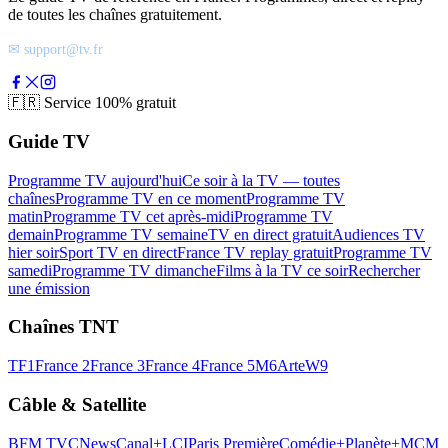
de toutes les chaînes gratuitement.
✉ support@tv.fr
🇫🇷
Service 100% gratuit
Guide TV
Programme TV aujourd'hui
Ce soir à la TV — toutes
chaînes
Programme TV en ce moment
Programme TV
matin
Programme TV cet après-midi
Programme TV
demain
Programme TV semaine
TV en direct gratuit
Audiences TV
hier soir
Sport TV en direct
France TV replay gratuit
Programme TV
samedi
Programme TV dimanche
Films à la TV ce soir
Rechercher
une émission
Chaînes TNT
TF1
France 2
France 3
France 4
France 5
M6
Arte
W9
Câble & Satellite
BFM TV
CNews
Canal+
LCI
Paris Première
Comédie+
Planète+
MCM