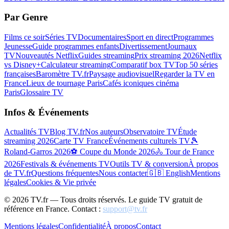
Par Genre
Films ce soir
Séries TV
Documentaires
Sport en direct
Programmes
Jeunesse
Guide programmes enfants
Divertissement
Journaux
TV
Nouveautés Netflix
Guides streaming
Prix streaming 2026
Netflix
vs Disney+
Calculateur streaming
Comparatif box TV
Top 50 séries
françaises
Baromètre TV.fr
Paysage audiovisuel
Regarder la TV en
France
Lieux de tournage Paris
Cafés iconiques cinéma
Paris
Glossaire TV
Infos & Événements
Actualités TV
Blog TV.fr
Nos auteurs
Observatoire TV
Étude
streaming 2026
Carte TV France
Événements culturels TV
🎾
Roland-Garros 2026
⚽ Coupe du Monde 2026
🚴 Tour de France
2026
Festivals & événements TV
Outils TV & conversion
À propos
de TV.fr
Questions fréquentes
Nous contacter
🇬🇧 English
Mentions
légales
Cookies & Vie privée
©
2026
TV.fr — Tous droits réservés. Le guide TV gratuit de
référence en France. Contact :
support@tv.fr
Mentions légales
Confidentialité
À propos
Contact