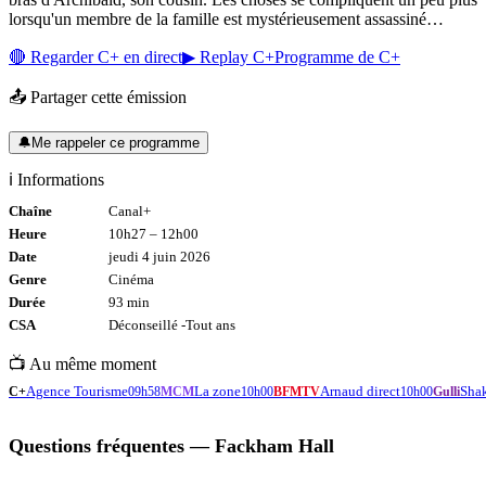
lorsqu'un membre de la famille est mystérieusement assassiné…
🔴 Regarder
C+
en direct
▶ Replay
C+
Programme de
C+
📤 Partager cette émission
🔔
Me rappeler ce programme
ℹ️ Informations
Chaîne
Canal+
Heure
10h27
–
12h00
Date
jeudi 4 juin 2026
Genre
Cinéma
Durée
93
min
CSA
Déconseillé -
Tout
ans
📺 Au même moment
Agence Tourisme
La zone
Arnaud direct
Sha
C+
09h58
MCM
10h00
BFMTV
10h00
Gulli
Questions fréquentes —
Fackham Hall