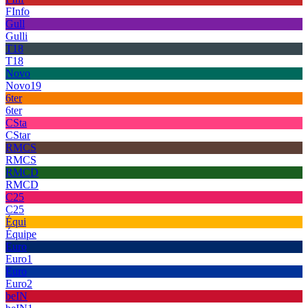
FInfo
Gull
Gulli
T18
T18
Novo
Novo19
6ter
6ter
CSta
CStar
RMCS
RMCS
RMCD
RMCD
C25
C25
Équi
Équipe
Euro
Euro1
Euro
Euro2
beIN