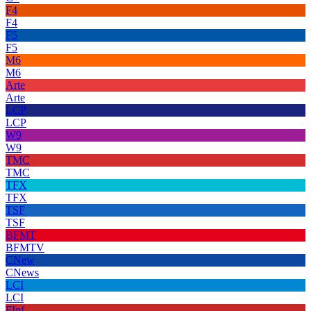
F4
F4
F5
F5
M6
M6
Arte
Arte
LCP
LCP
W9
W9
TMC
TMC
TFX
TFX
TSF
TSF
BFMT
BFMTV
CNew
CNews
LCI
LCI
FInf