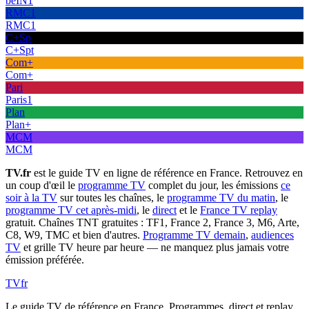
beIN1
RMC1
RMC1
C+Sp
C+Spt
Com+
Com+
Pari
Paris1
Plan
Plan+
MCM
MCM
TV.fr
est le guide TV en ligne de référence en France. Retrouvez en
un coup d'œil le
programme TV
complet du jour, les émissions
ce
soir à la TV
sur toutes les chaînes, le
programme TV du matin
, le
programme TV cet après-midi
, le
direct
et le
France TV replay
gratuit. Chaînes TNT gratuites : TF1, France 2, France 3, M6, Arte,
C8, W9, TMC et bien d'autres.
Programme TV demain
,
audiences
TV
et grille TV heure par heure — ne manquez plus jamais votre
émission préférée.
TV
fr
Le guide TV de référence en France. Programmes, direct et replay