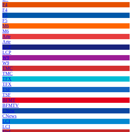
F4
F4
F5
F5
M6
M6
Arte
Arte
LCP
LCP
W9
W9
TMC
TMC
TFX
TFX
TSF
TSF
BFMT
BFMTV
CNew
CNews
LCI
LCI
FInf