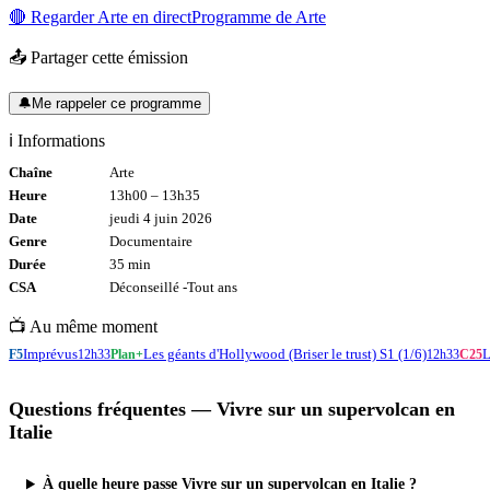
🔴 Regarder
Arte
en direct
Programme de
Arte
📤 Partager cette émission
🔔
Me rappeler ce programme
ℹ️ Informations
Chaîne
Arte
Heure
13h00
–
13h35
Date
jeudi 4 juin 2026
Genre
Documentaire
Durée
35
min
CSA
Déconseillé -
Tout
ans
📺 Au même moment
Imprévus
Les géants d'Hollywood (Briser le trust) S1 (1/6)
L
F5
12h33
Plan+
12h33
C25
Questions fréquentes —
Vivre sur un supervolcan en
Italie
À quelle heure passe Vivre sur un supervolcan en Italie ?