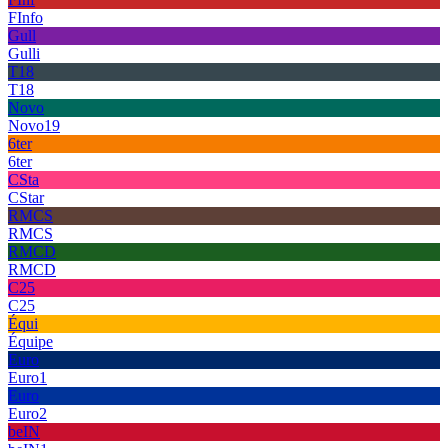
FInfo
Gull
Gulli
T18
T18
Novo
Novo19
6ter
6ter
CSta
CStar
RMCS
RMCS
RMCD
RMCD
C25
C25
Équi
Équipe
Euro
Euro1
Euro
Euro2
beIN