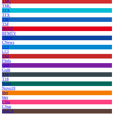
TMC
TMC
TFX
TFX
TSF
TSF
BFMT
BFMTV
CNew
CNews
LCI
LCI
FInf
FInfo
Gull
Gulli
T18
T18
Novo
Novo19
6ter
6ter
CSta
CStar
RMCS