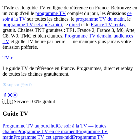
TV.fr
est le guide TV en ligne de référence en France. Retrouvez en
un coup d'œil le
programme TV
complet du jour, les émissions
ce
soir à la TV
sur toutes les chaînes, le
programme TV du matin
, le
programme TV cet après-midi
, le
direct
et le
France TV replay
gratuit. Chaînes TNT gratuites : TF1, France 2, France 3, M6, Arte,
C8, W9, TMC et bien d'autres.
Programme TV demain
,
audiences
TV
et grille TV heure par heure — ne manquez plus jamais votre
émission préférée.
TV
fr
Le guide TV de référence en France. Programmes, direct et replay
de toutes les chaînes gratuitement.
✉ support@tv.fr
🇫🇷
Service 100% gratuit
Guide TV
Programme TV aujourd'hui
Ce soir à la TV — toutes
chaînes
Programme TV en ce moment
Programme TV
matin
Programme TV cet après-midi
Programme TV