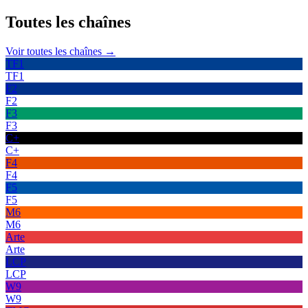
Toutes les
chaînes
Voir toutes les chaînes →
TF1
TF1
F2
F2
F3
F3
C+
C+
F4
F4
F5
F5
M6
M6
Arte
Arte
LCP
LCP
W9
W9