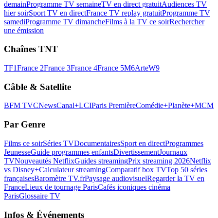
demain
Programme TV semaine
TV en direct gratuit
Audiences TV
hier soir
Sport TV en direct
France TV replay gratuit
Programme TV
samedi
Programme TV dimanche
Films à la TV ce soir
Rechercher
une émission
Chaînes TNT
TF1
France 2
France 3
France 4
France 5
M6
Arte
W9
Câble & Satellite
BFM TV
CNews
Canal+
LCI
Paris Première
Comédie+
Planète+
MCM
Par Genre
Films ce soir
Séries TV
Documentaires
Sport en direct
Programmes
Jeunesse
Guide programmes enfants
Divertissement
Journaux
TV
Nouveautés Netflix
Guides streaming
Prix streaming 2026
Netflix
vs Disney+
Calculateur streaming
Comparatif box TV
Top 50 séries
françaises
Baromètre TV.fr
Paysage audiovisuel
Regarder la TV en
France
Lieux de tournage Paris
Cafés iconiques cinéma
Paris
Glossaire TV
Infos & Événements