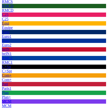
RMCS
RMCD
RMCD
C25
C25
Équi
Équipe
Euro
Euro1
Euro
Euro2
beIN
beIN1
RMC1
RMC1
C+Sp
C+Spt
Com+
Com+
Pari
Paris1
Plan
Plan+
MCM
MCM