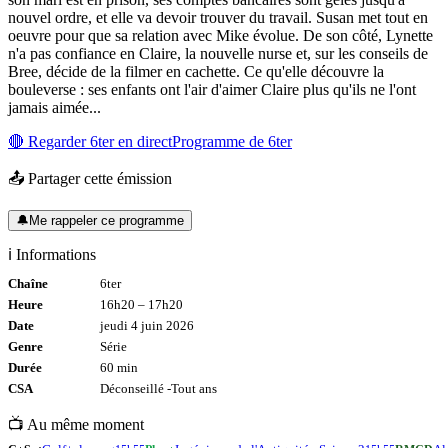
nouvel ordre, et elle va devoir trouver du travail. Susan met tout en
oeuvre pour que sa relation avec Mike évolue. De son côté, Lynette
n'a pas confiance en Claire, la nouvelle nurse et, sur les conseils de
Bree, décide de la filmer en cachette. Ce qu'elle découvre la
bouleverse : ses enfants ont l'air d'aimer Claire plus qu'ils ne l'ont
jamais aimée...
🔴 Regarder
6ter
en direct
Programme de
6ter
📤 Partager cette émission
🔔
Me rappeler ce programme
ℹ️ Informations
Chaîne
6ter
Heure
16h20
–
17h20
Date
jeudi 4 juin 2026
Genre
Série
Durée
60
min
CSA
Déconseillé -
Tout
ans
📺 Au même moment