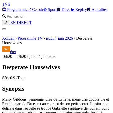
TV
fr
📺 Programmes
🌙 Ce soir
⚽ Sport
🔴 Direct
▶ Replay
📰 Actualités
🔍
EN DIRECT
🌙
Accueil
›
Programme TV
›
jeudi 4 juin 2026
›
Desperate
Housewives
6ter
16h20
–
17h20
·
jeudi 4 juin 2026
Desperate Housewives
Série
0.9.
-
Tout
Synopsis
Maisy Gibbons, l'ennemie jurée de Lynette, mène une double vie et
Rex, le mari de Bree, est au courant de son petit secret. La situation
délicate dans laquelle se trouve Gabrielle s'aggrave de jour en jour :
son mari est en prison, ses comptes bancaires sont gelés jusqu'à