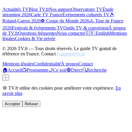
Actualités TV
Blog TV.fr
Nos auteurs
Observatoire TV
Étude
streaming 2026
Carte TV France
Événements culturels TV
🎾
Roland-Garros 2026
⚽ Coupe du Monde 2026
🚴 Tour de France
2026
Festivals & événements TV
Outils TV & conversion
À propos
de TV.fr
Questions fréquentes
Nous contacter
🇬🇧 English
Mentions
légales
Cookies & Vie privée
©
2026
TV.fr — Tous droits réservés. Le guide TV gratuit de
référence en France. Contact :
support@tv.fr
Mentions légales
Confidentialité
À propos
Contact
🏠
Accueil
📺
Programme
🌙
Ce soir
🔴
Direct
🔍
Recherche
↑
🍪 TV.fr utilise des cookies pour améliorer votre expérience.
En
savoir plus
Accepter
Refuser