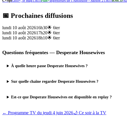
Golf+, le mag
Ingénieurs de l'Antiquité - Saison 2
Al
C+Spt
15h55
Plan+
15h55
RMCD
📅 Prochaines diffusions
lundi 10 août 2026
16h30
🌟
6ter
lundi 10 août 2026
17h20
🌟
6ter
lundi 10 août 2026
18h10
🌟
6ter
Questions fréquentes —
Desperate Housewives
À quelle heure passe Desperate Housewives ?
Sur quelle chaîne regarder Desperate Housewives ?
Est-ce que Desperate Housewives est disponible en replay ?
← Programme TV du
jeudi 4 juin 2026
🌙 Ce soir à la TV