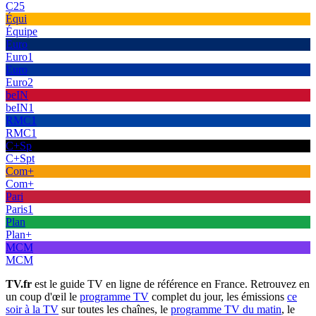
C25
Équi
Équipe
Euro
Euro1
Euro
Euro2
beIN
beIN1
RMC1
RMC1
C+Sp
C+Spt
Com+
Com+
Pari
Paris1
Plan
Plan+
MCM
MCM
TV.fr
est le guide TV en ligne de référence en France. Retrouvez en
un coup d'œil le
programme TV
complet du jour, les émissions
ce
soir à la TV
sur toutes les chaînes, le
programme TV du matin
, le