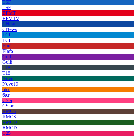
TSF
TSF
BFMT
BFMTV
CNew
CNews
LCI
LCI
FInf
FInfo
Gull
Gulli
T18
T18
Novo
Novo19
6ter
6ter
CSta
CStar
RMCS
RMCS
RMCD
RMCD
C25