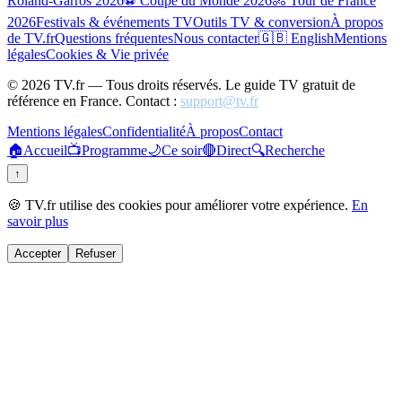
Roland-Garros 2026
⚽ Coupe du Monde 2026
🚴 Tour de France
2026
Festivals & événements TV
Outils TV & conversion
À propos
de TV.fr
Questions fréquentes
Nous contacter
🇬🇧 English
Mentions
légales
Cookies & Vie privée
©
2026
TV.fr — Tous droits réservés. Le guide TV gratuit de
référence en France. Contact :
support@tv.fr
Mentions légales
Confidentialité
À propos
Contact
🏠
Accueil
📺
Programme
🌙
Ce soir
🔴
Direct
🔍
Recherche
↑
🍪 TV.fr utilise des cookies pour améliorer votre expérience.
En
savoir plus
Accepter
Refuser