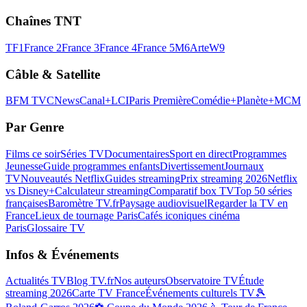
Chaînes TNT
TF1
France 2
France 3
France 4
France 5
M6
Arte
W9
Câble & Satellite
BFM TV
CNews
Canal+
LCI
Paris Première
Comédie+
Planète+
MCM
Par Genre
Films ce soir
Séries TV
Documentaires
Sport en direct
Programmes
Jeunesse
Guide programmes enfants
Divertissement
Journaux
TV
Nouveautés Netflix
Guides streaming
Prix streaming 2026
Netflix
vs Disney+
Calculateur streaming
Comparatif box TV
Top 50 séries
françaises
Baromètre TV.fr
Paysage audiovisuel
Regarder la TV en
France
Lieux de tournage Paris
Cafés iconiques cinéma
Paris
Glossaire TV
Infos & Événements
Actualités TV
Blog TV.fr
Nos auteurs
Observatoire TV
Étude
streaming 2026
Carte TV France
Événements culturels TV
🎾