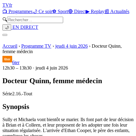
TV
fr
📺 Programmes
🌙 Ce soir
⚽ Sport
🔴 Direct
▶ Replay
📰 Actualités
🔍
EN DIRECT
🌙
Accueil
›
Programme TV
›
jeudi 4 juin 2026
›
Docteur Quinn,
femme médecin
6ter
12h30
–
13h30
·
jeudi 4 juin 2026
Docteur Quinn, femme médecin
Série
2.16.
-
Tout
Synopsis
Sully et Michaela vont bientôt se marier. Ils font part de leur décision
à Brian et à Colleen, et leur proposent de les adopter une fois leur
situation régularisée. L'arrivée d'Ethan Cooper, le père des enfants,
complique les choses...