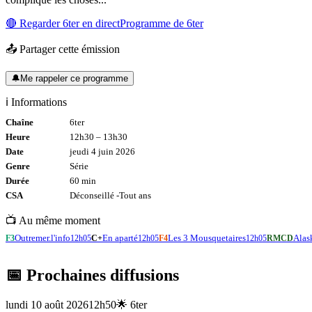
🔴 Regarder
6ter
en direct
Programme de
6ter
📤 Partager cette émission
🔔
Me rappeler ce programme
ℹ️ Informations
Chaîne
6ter
Heure
12h30
–
13h30
Date
jeudi 4 juin 2026
Genre
Série
Durée
60
min
CSA
Déconseillé -
Tout
ans
📺 Au même moment
Outremer.l'info
En aparté
Les 3 Mousquetaires
Alask
F3
12h05
C+
12h05
F4
12h05
RMCD
📅 Prochaines diffusions
lundi 10 août 2026
12h50
🌟
6ter