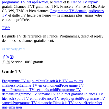
programme TV cet après-midi
, le
direct
et le
France TV replay
gratuit. Chaînes TNT gratuites : TF1, France 2, France 3, M6, Arte,
C8, W9, TMC et bien d'autres.
Programme TV demain
,
audiences
TV
et grille TV heure par heure — ne manquez plus jamais votre
émission préférée.
TV
fr
Le guide TV de référence en France. Programmes, direct et replay
de toutes les chaînes gratuitement.
✉ support@tv.fr
🇫🇷
Service 100% gratuit
Guide TV
Programme TV aujourd'hui
Ce soir à la TV — toutes
chaînes
Programme TV en ce moment
Programme TV
matin
Programme TV cet après-midi
Programme TV
demain
Programme TV semaine
TV en direct gratuit
Audiences TV
hier soir
Sport TV en direct
France TV replay gratuit
Programme TV
samedi
Programme TV dimanche
Films à la TV ce soir
Rechercher
une émission