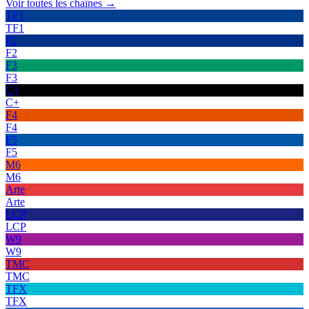
Voir toutes les chaînes →
TF1
TF1
F2
F2
F3
F3
C+
C+
F4
F4
F5
F5
M6
M6
Arte
Arte
LCP
LCP
W9
W9
TMC
TMC
TFX
TFX