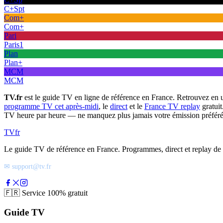
C+Spt
Com+
Com+
Pari
Paris1
Plan
Plan+
MCM
MCM
TV.fr
est le guide TV en ligne de référence en France. Retrouvez en 
programme TV cet après-midi
, le
direct
et le
France TV replay
gratuit
TV heure par heure — ne manquez plus jamais votre émission préféré
TV
fr
Le guide TV de référence en France. Programmes, direct et replay de t
✉ support@tv.fr
🇫🇷
Service 100% gratuit
Guide TV