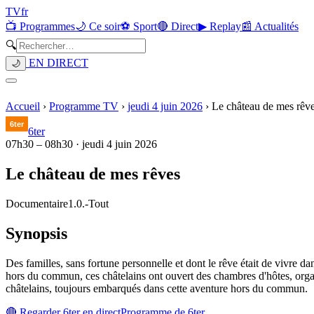
TV
fr
📺 Programmes
🌙 Ce soir
⚽ Sport
🔴 Direct
▶ Replay
📰 Actualités
🔍
EN DIRECT
🌙
Accueil
›
Programme TV
›
jeudi 4 juin 2026
›
Le château de mes rêv
6ter
07h30
–
08h30
·
jeudi 4 juin 2026
Le château de mes rêves
Documentaire
1.0.
-
Tout
Synopsis
Des familles, sans fortune personnelle et dont le rêve était de vivre d
hors du commun, ces châtelains ont ouvert des chambres d'hôtes, orga
châtelains, toujours embarqués dans cette aventure hors du commun.
🔴 Regarder
6ter
en direct
Programme de
6ter