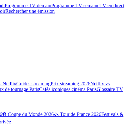
idi
Programme TV demain
Programme TV semaine
TV en direct
oir
Rechercher une émission
 Netflix
Guides streaming
Prix streaming 2026
Netflix vs
ux de tournage Paris
Cafés iconiques cinéma Paris
Glossaire TV
6
⚽ Coupe du Monde 2026
🚴 Tour de France 2026
Festivals &
privée