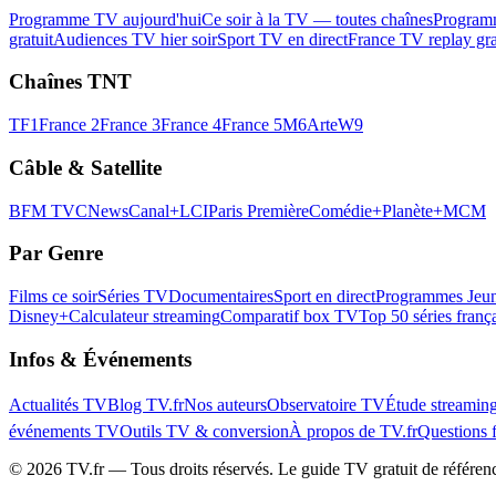
Programme TV aujourd'hui
Ce soir à la TV — toutes chaînes
Program
gratuit
Audiences TV hier soir
Sport TV en direct
France TV replay gra
Chaînes TNT
TF1
France 2
France 3
France 4
France 5
M6
Arte
W9
Câble & Satellite
BFM TV
CNews
Canal+
LCI
Paris Première
Comédie+
Planète+
MCM
Par Genre
Films ce soir
Séries TV
Documentaires
Sport en direct
Programmes Jeun
Disney+
Calculateur streaming
Comparatif box TV
Top 50 séries franç
Infos & Événements
Actualités TV
Blog TV.fr
Nos auteurs
Observatoire TV
Étude streamin
événements TV
Outils TV & conversion
À propos de TV.fr
Questions 
©
2026
TV.fr — Tous droits réservés. Le guide TV gratuit de référen