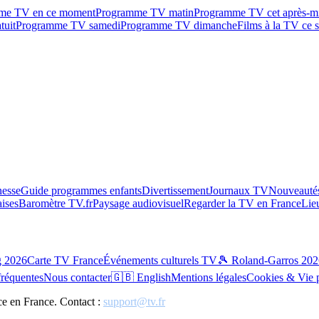
me TV en ce moment
Programme TV matin
Programme TV cet après-m
tuit
Programme TV samedi
Programme TV dimanche
Films à la TV ce s
esse
Guide programmes enfants
Divertissement
Journaux TV
Nouveautés
aises
Baromètre TV.fr
Paysage audiovisuel
Regarder la TV en France
Lie
g 2026
Carte TV France
Événements culturels TV
🎾 Roland-Garros 202
fréquentes
Nous contacter
🇬🇧 English
Mentions légales
Cookies & Vie 
ce en France. Contact :
support@tv.fr