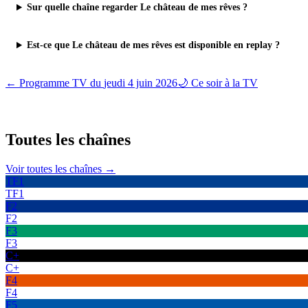
Sur quelle chaîne regarder Le château de mes rêves ?
Est-ce que Le château de mes rêves est disponible en replay ?
← Programme TV du
jeudi 4 juin 2026
🌙 Ce soir à la TV
Toutes les
chaînes
Voir toutes les chaînes →
TF1
TF1
F2
F2
F3
F3
C+
C+
F4
F4
F5