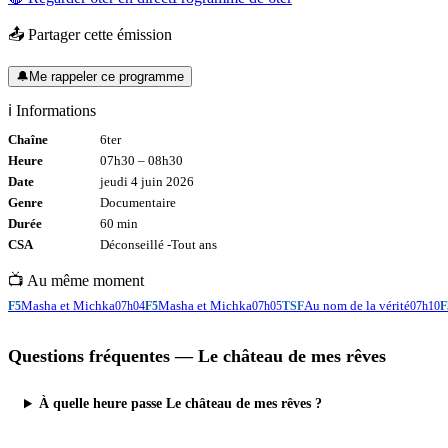
📤 Partager cette émission
🔔
Me rappeler ce programme
ℹ️ Informations
Chaîne
6ter
Heure
07h30
–
08h30
Date
jeudi 4 juin 2026
Genre
Documentaire
Durée
60
min
CSA
Déconseillé -
Tout
ans
📺 Au même moment
Masha et Michka
Masha et Michka
Au nom de la vérité
F5
07h04
F5
07h05
TSF
07h10
F
Questions fréquentes —
Le château de mes rêves
À quelle heure passe Le château de mes rêves ?