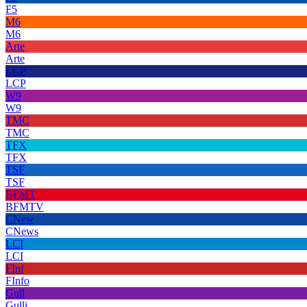
F5
M6
M6
Arte
Arte
LCP
LCP
W9
W9
TMC
TMC
TFX
TFX
TSF
TSF
BFMT
BFMTV
CNew
CNews
LCI
LCI
FInf
FInfo
Gull
Gulli