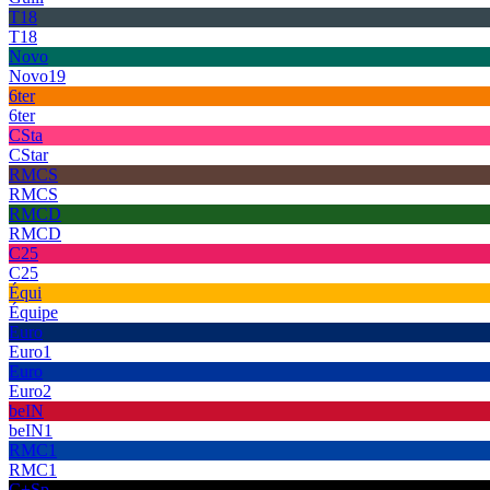
T18
T18
Novo
Novo19
6ter
6ter
CSta
CStar
RMCS
RMCS
RMCD
RMCD
C25
C25
Équi
Équipe
Euro
Euro1
Euro
Euro2
beIN
beIN1
RMC1
RMC1
C+Sp