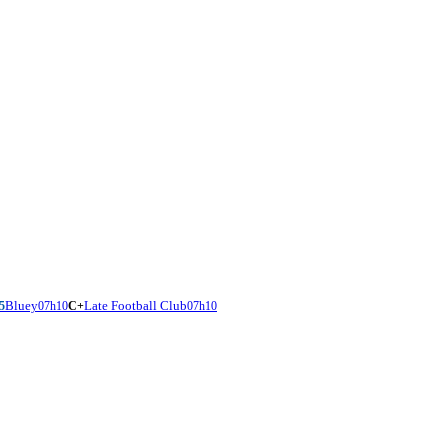
Bluey
Late Football Club
5
07h10
C+
07h10