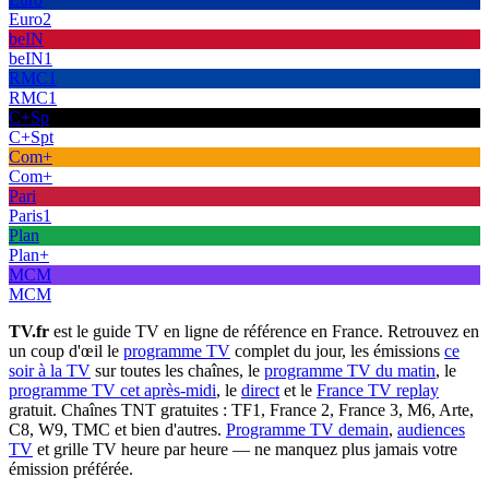
Euro2
beIN
beIN1
RMC1
RMC1
C+Sp
C+Spt
Com+
Com+
Pari
Paris1
Plan
Plan+
MCM
MCM
TV.fr
est le guide TV en ligne de référence en France. Retrouvez en
un coup d'œil le
programme TV
complet du jour, les émissions
ce
soir à la TV
sur toutes les chaînes, le
programme TV du matin
, le
programme TV cet après-midi
, le
direct
et le
France TV replay
gratuit. Chaînes TNT gratuites : TF1, France 2, France 3, M6, Arte,
C8, W9, TMC et bien d'autres.
Programme TV demain
,
audiences
TV
et grille TV heure par heure — ne manquez plus jamais votre
émission préférée.