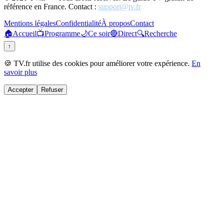
référence en France. Contact :
support@tv.fr
Mentions légales
Confidentialité
À propos
Contact
🏠
Accueil
📺
Programme
🌙
Ce soir
🔴
Direct
🔍
Recherche
↑
🍪 TV.fr utilise des cookies pour améliorer votre expérience.
En
savoir plus
Accepter
Refuser