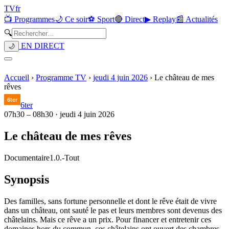
TV
fr
📺 Programmes
🌙 Ce soir
⚽ Sport
🔴 Direct
▶ Replay
📰 Actualités
🔍
EN DIRECT
🌙
Accueil
›
Programme TV
›
jeudi 4 juin 2026
›
Le château de mes
rêves
6ter
07h30
–
08h30
·
jeudi 4 juin 2026
Le château de mes rêves
Documentaire
1.0.
-
Tout
Synopsis
Des familles, sans fortune personnelle et dont le rêve était de vivre
dans un château, ont sauté le pas et leurs membres sont devenus des
châtelains. Mais ce rêve a un prix. Pour financer et entretenir ces
domaines hors du commun, ces châtelains ont ouvert des chambres