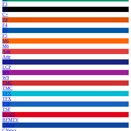
F3
C+
C+
F4
F4
F5
F5
M6
M6
Arte
Arte
LCP
LCP
W9
W9
TMC
TMC
TFX
TFX
TSF
TSF
BFMT
BFMTV
CNew
CNews