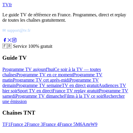
TV
fr
Le guide TV de référence en France. Programmes, direct et replay
de toutes les chaînes gratuitement.
✉ support@tv.fr
🇫🇷
Service 100% gratuit
Guide TV
Programme TV aujourd'hui
Ce soir à la TV — toutes
chaînes
Programme TV en ce moment
Programme TV
matin
Programme TV cet après-midi
Programme TV
demain
Programme TV semaine
TV en direct gratuit
Audiences TV
hier soir
Sport TV en direct
France TV replay gratuit
Programme TV
samedi
Programme TV dimanche
Films à la TV ce soir
Rechercher
une émission
Chaînes TNT
TF1
France 2
France 3
France 4
France 5
M6
Arte
W9