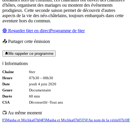
d'hôtes, organisent des mariages ou montent des événements
prodigieux. Cette seconde saison permet de découvrir d'autres
aspects de la vie des néo-châtelains, toujours embarqués dans cette
aventure hors du commun.
🔴 Regarder
6ter
en direct
Programme de
6ter
📤 Partager cette émission
🔔
Me rappeler ce programme
ℹ️ Informations
Chaîne
6ter
Heure
07h30
–
08h30
Date
jeudi 4 juin 2026
Genre
Documentaire
Durée
60
min
CSA
Déconseillé -
Tout
ans
📺 Au même moment
Masha et Michka
Masha et Michka
Au nom de la vérité
F5
07h04
F5
07h05
TSF
07h10
F