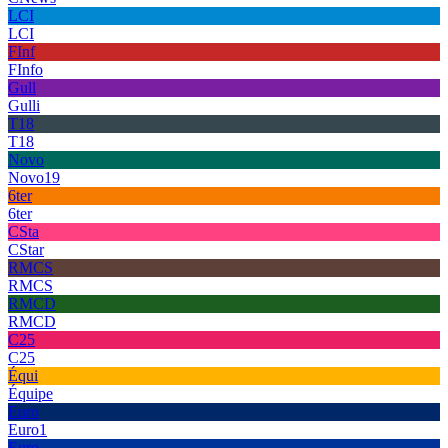
LCI
LCI
FInf
FInfo
Gull
Gulli
T18
T18
Novo
Novo19
6ter
6ter
CSta
CStar
RMCS
RMCS
RMCD
RMCD
C25
C25
Équi
Équipe
Euro
Euro1
Euro