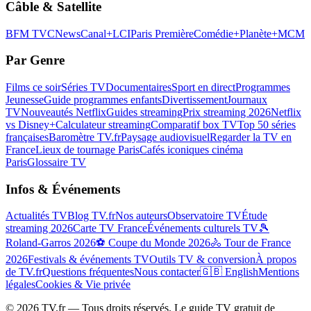
Câble & Satellite
BFM TV
CNews
Canal+
LCI
Paris Première
Comédie+
Planète+
MCM
Par Genre
Films ce soir
Séries TV
Documentaires
Sport en direct
Programmes
Jeunesse
Guide programmes enfants
Divertissement
Journaux
TV
Nouveautés Netflix
Guides streaming
Prix streaming 2026
Netflix
vs Disney+
Calculateur streaming
Comparatif box TV
Top 50 séries
françaises
Baromètre TV.fr
Paysage audiovisuel
Regarder la TV en
France
Lieux de tournage Paris
Cafés iconiques cinéma
Paris
Glossaire TV
Infos & Événements
Actualités TV
Blog TV.fr
Nos auteurs
Observatoire TV
Étude
streaming 2026
Carte TV France
Événements culturels TV
🎾
Roland-Garros 2026
⚽ Coupe du Monde 2026
🚴 Tour de France
2026
Festivals & événements TV
Outils TV & conversion
À propos
de TV.fr
Questions fréquentes
Nous contacter
🇬🇧 English
Mentions
légales
Cookies & Vie privée
©
2026
TV.fr — Tous droits réservés. Le guide TV gratuit de