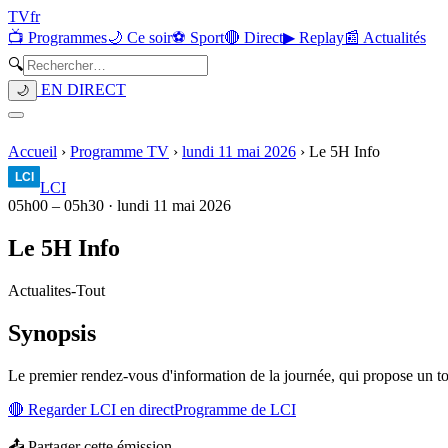
TV
fr
📺 Programmes
🌙 Ce soir
⚽ Sport
🔴 Direct
▶ Replay
📰 Actualités
🔍
EN DIRECT
🌙
Accueil
›
Programme TV
›
lundi 11 mai 2026
›
Le 5H Info
LCI
05h00
–
05h30
·
lundi 11 mai 2026
Le 5H Info
Actualites
-
Tout
Synopsis
Le premier rendez-vous d'information de la journée, qui propose un t
🔴 Regarder
LCI
en direct
Programme de
LCI
📤 Partager cette émission