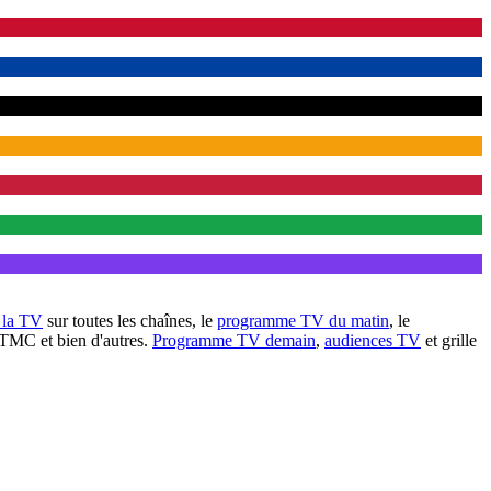
à la TV
sur toutes les chaînes, le
programme TV du matin
, le
 TMC et bien d'autres.
Programme TV demain
,
audiences TV
et grille