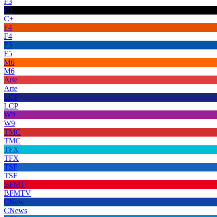
F3
C+
C+
F4
F4
F5
F5
M6
M6
Arte
Arte
LCP
LCP
W9
W9
TMC
TMC
TFX
TFX
TSF
TSF
BFMT
BFMTV
CNew
CNews