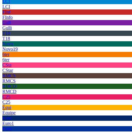
LCI
LCI
FInf
FInfo
Gull
Gulli
T18
T18
Novo
Novo19
6ter
6ter
CSta
CStar
RMCS
RMCS
RMCD
RMCD
C25
C25
Équi
Équipe
Euro
Euro1
Euro