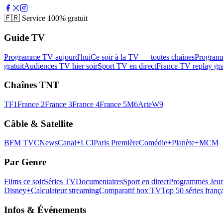
🇫🇷
Service 100% gratuit
Guide TV
Programme TV aujourd'hui
Ce soir à la TV — toutes chaînes
Program
gratuit
Audiences TV hier soir
Sport TV en direct
France TV replay gra
Chaînes TNT
TF1
France 2
France 3
France 4
France 5
M6
Arte
W9
Câble & Satellite
BFM TV
CNews
Canal+
LCI
Paris Première
Comédie+
Planète+
MCM
Par Genre
Films ce soir
Séries TV
Documentaires
Sport en direct
Programmes Jeun
Disney+
Calculateur streaming
Comparatif box TV
Top 50 séries franç
Infos & Événements