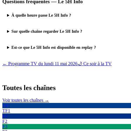
Questions fréquentes —
Le 5H Info
À quelle heure passe Le 5H Info ?
Sur quelle chaîne regarder Le 5H Info ?
Est-ce que Le 5H Info est disponible en replay ?
← Programme TV du
lundi 11 mai 2026
🌙 Ce soir à la TV
Toutes les
chaînes
Voir toutes les chaînes →
TF1
TF1
F2
F2
F3