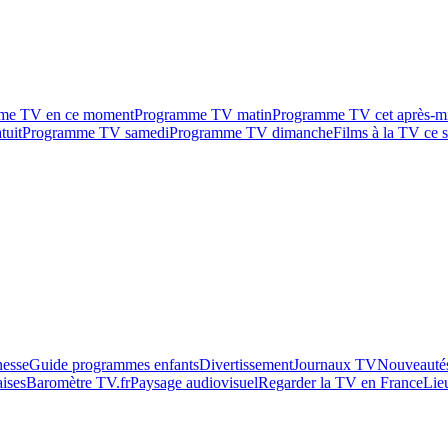
me TV en ce moment
Programme TV matin
Programme TV cet après-m
tuit
Programme TV samedi
Programme TV dimanche
Films à la TV ce s
esse
Guide programmes enfants
Divertissement
Journaux TV
Nouveautés
aises
Baromètre TV.fr
Paysage audiovisuel
Regarder la TV en France
Lie