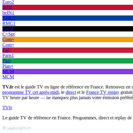
Euro2
beIN
beIN1
RMC1
RMC1
C+Sp
C+Spt
Com+
Com+
Pari
Paris1
Plan
Plan+
MCM
MCM
TV.fr
est le guide TV en ligne de référence en France. Retrouvez en 
programme TV cet après-midi
, le
direct
et le
France TV replay
gratuit
TV heure par heure — ne manquez plus jamais votre émission préféré
TV
fr
Le guide TV de référence en France. Programmes, direct et replay de t
✉ support@tv.fr