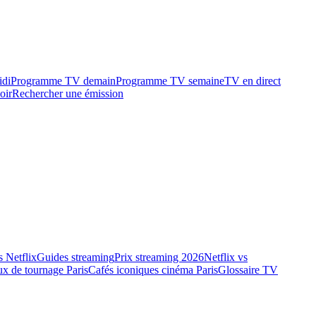
idi
Programme TV demain
Programme TV semaine
TV en direct
oir
Rechercher une émission
 Netflix
Guides streaming
Prix streaming 2026
Netflix vs
ux de tournage Paris
Cafés iconiques cinéma Paris
Glossaire TV