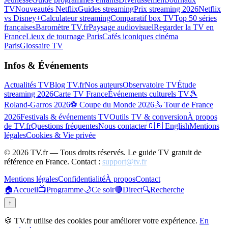
TV
Nouveautés Netflix
Guides streaming
Prix streaming 2026
Netflix
vs Disney+
Calculateur streaming
Comparatif box TV
Top 50 séries
françaises
Baromètre TV.fr
Paysage audiovisuel
Regarder la TV en
France
Lieux de tournage Paris
Cafés iconiques cinéma
Paris
Glossaire TV
Infos & Événements
Actualités TV
Blog TV.fr
Nos auteurs
Observatoire TV
Étude
streaming 2026
Carte TV France
Événements culturels TV
🎾
Roland-Garros 2026
⚽ Coupe du Monde 2026
🚴 Tour de France
2026
Festivals & événements TV
Outils TV & conversion
À propos
de TV.fr
Questions fréquentes
Nous contacter
🇬🇧 English
Mentions
légales
Cookies & Vie privée
©
2026
TV.fr — Tous droits réservés. Le guide TV gratuit de
référence en France. Contact :
support@tv.fr
Mentions légales
Confidentialité
À propos
Contact
🏠
Accueil
📺
Programme
🌙
Ce soir
🔴
Direct
🔍
Recherche
↑
🍪 TV.fr utilise des cookies pour améliorer votre expérience.
En