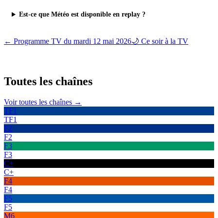
Est-ce que Météo est disponible en replay ?
← Programme TV du
mardi 12 mai 2026
🌙 Ce soir à la TV
Toutes les
chaînes
Voir toutes les chaînes →
TF1
TF1
F2
F2
F3
F3
C+
C+
F4
F4
F5
F5
M6