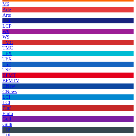
M6
Arte
Arte
LCP
LCP
W9
W9
TMC
TMC
TFX
TFX
TSF
TSF
BFMT
BFMTV
CNew
CNews
LCI
LCI
FInf
FInfo
Gull
Gulli
T18
T18