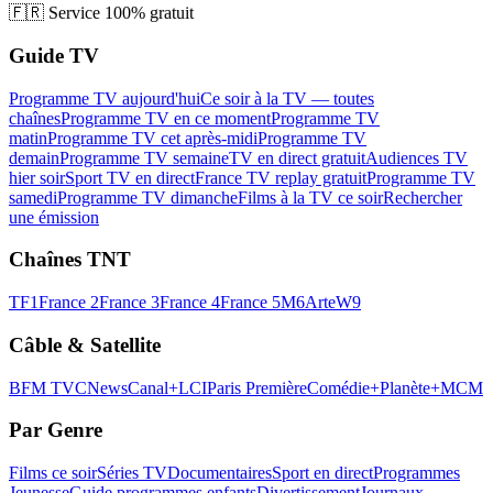
🇫🇷
Service 100% gratuit
Guide TV
Programme TV aujourd'hui
Ce soir à la TV — toutes
chaînes
Programme TV en ce moment
Programme TV
matin
Programme TV cet après-midi
Programme TV
demain
Programme TV semaine
TV en direct gratuit
Audiences TV
hier soir
Sport TV en direct
France TV replay gratuit
Programme TV
samedi
Programme TV dimanche
Films à la TV ce soir
Rechercher
une émission
Chaînes TNT
TF1
France 2
France 3
France 4
France 5
M6
Arte
W9
Câble & Satellite
BFM TV
CNews
Canal+
LCI
Paris Première
Comédie+
Planète+
MCM
Par Genre
Films ce soir
Séries TV
Documentaires
Sport en direct
Programmes
Jeunesse
Guide programmes enfants
Divertissement
Journaux