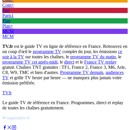
Com+
Pari
Paris1
Plan
Plan+
MCM
MCM
TV.fr
est le guide TV en ligne de référence en France. Retrouvez en
un coup d'œil le
programme TV
complet du jour, les émissions
ce
soir à la TV
sur toutes les chaînes, le
programme TV du matin
, le
programme TV cet après-midi
, le
direct
et le
France TV replay
gratuit. Chaînes TNT gratuites : TF1, France 2, France 3, M6, Arte,
C8, W9, TMC et bien d'autres.
Programme TV demain
,
audiences
TV
et grille TV heure par heure — ne manquez plus jamais votre
émission préférée.
TV
fr
Le guide TV de référence en France. Programmes, direct et replay
de toutes les chaînes gratuitement.
✉ support@tv.fr