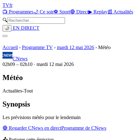
TV
fr
📺 Programmes
🌙 Ce soir
⚽ Sport
🔴 Direct
▶ Replay
📰 Actualités
🔍
EN DIRECT
🌙
Accueil
›
Programme TV
›
mardi 12 mai 2026
›
Météo
CNews
02h09
–
02h10
·
mardi 12 mai 2026
Météo
Actualites
-
Tout
Synopsis
Les prévisions météo pour le lendemain
🔴 Regarder
CNews
en direct
Programme de
CNews
📤 Partager cette émission