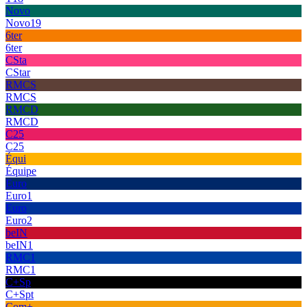
Novo
Novo19
6ter
6ter
CSta
CStar
RMCS
RMCS
RMCD
RMCD
C25
C25
Équi
Équipe
Euro
Euro1
Euro
Euro2
beIN
beIN1
RMC1
RMC1
C+Sp
C+Spt
Com+