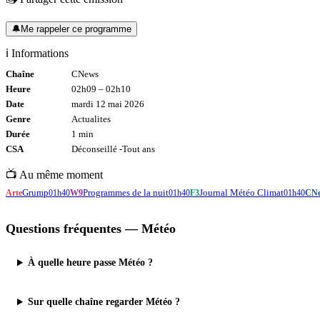
🔔
Me rappeler ce programme
ℹ️ Informations
Chaîne
CNews
Heure
02h09
–
02h10
Date
mardi 12 mai 2026
Genre
Actualites
Durée
1
min
CSA
Déconseillé -
Tout
ans
📺 Au même moment
Grump
Programmes de la nuit
Journal Météo Climat
Arte
01h40
W9
01h40
F3
01h40
CN
Questions fréquentes —
Météo
À quelle heure passe Météo ?
Sur quelle chaîne regarder Météo ?