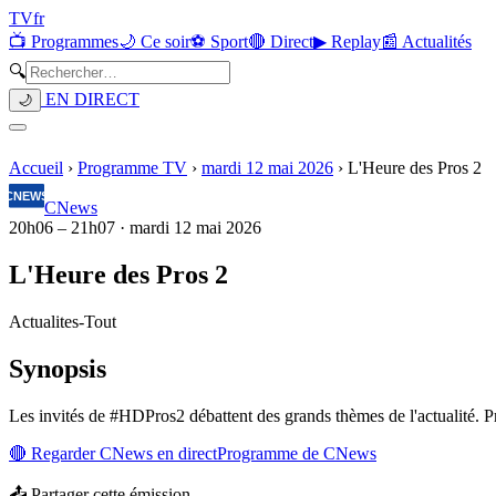
TV
fr
📺 Programmes
🌙 Ce soir
⚽ Sport
🔴 Direct
▶ Replay
📰 Actualités
🔍
EN DIRECT
🌙
Accueil
›
Programme TV
›
mardi 12 mai 2026
›
L'Heure des Pros 2
CNews
20h06
–
21h07
·
mardi 12 mai 2026
L'Heure des Pros 2
Actualites
-
Tout
Synopsis
Les invités de #HDPros2 débattent des grands thèmes de l'actualité. Pr
🔴 Regarder
CNews
en direct
Programme de
CNews
📤 Partager cette émission