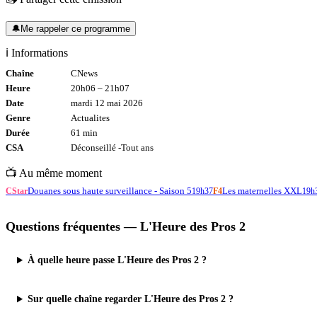
🔔
Me rappeler ce programme
ℹ️ Informations
Chaîne
CNews
Heure
20h06
–
21h07
Date
mardi 12 mai 2026
Genre
Actualites
Durée
61
min
CSA
Déconseillé -
Tout
ans
📺 Au même moment
Douanes sous haute surveillance - Saison 5
Les maternelles XXL
CStar
19h37
F4
19h
Questions fréquentes —
L'Heure des Pros 2
À quelle heure passe L'Heure des Pros 2 ?
Sur quelle chaîne regarder L'Heure des Pros 2 ?