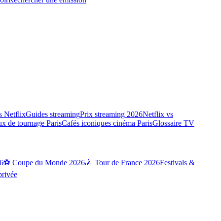
 Netflix
Guides streaming
Prix streaming 2026
Netflix vs
ux de tournage Paris
Cafés iconiques cinéma Paris
Glossaire TV
6
⚽ Coupe du Monde 2026
🚴 Tour de France 2026
Festivals &
privée