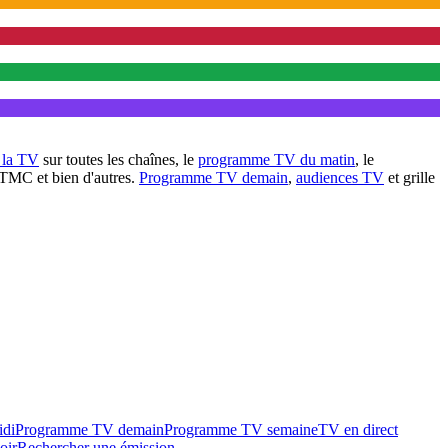
à la TV
sur toutes les chaînes, le
programme TV du matin
, le
 TMC et bien d'autres.
Programme TV demain
,
audiences TV
et grille
idi
Programme TV demain
Programme TV semaine
TV en direct
oir
Rechercher une émission