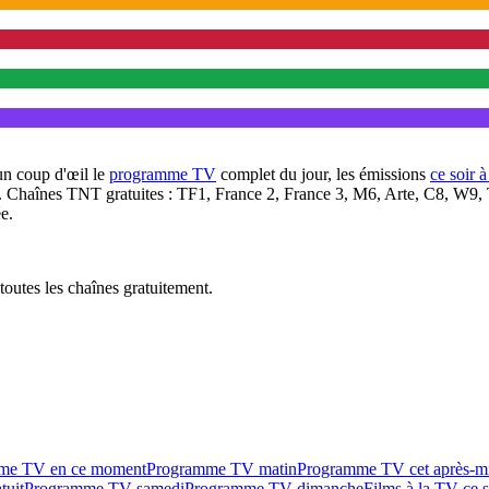
un coup d'œil le
programme TV
complet du jour, les émissions
ce soir 
. Chaînes TNT gratuites : TF1, France 2, France 3, M6, Arte, C8, W9,
e.
outes les chaînes gratuitement.
me TV en ce moment
Programme TV matin
Programme TV cet après-m
tuit
Programme TV samedi
Programme TV dimanche
Films à la TV ce s