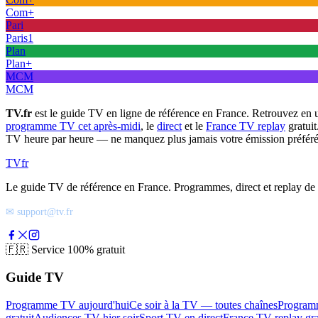
Com+
Pari
Paris1
Plan
Plan+
MCM
MCM
TV.fr
est le guide TV en ligne de référence en France. Retrouvez en 
programme TV cet après-midi
, le
direct
et le
France TV replay
gratuit
TV heure par heure — ne manquez plus jamais votre émission préféré
TV
fr
Le guide TV de référence en France. Programmes, direct et replay de t
✉ support@tv.fr
🇫🇷
Service 100% gratuit
Guide TV
Programme TV aujourd'hui
Ce soir à la TV — toutes chaînes
Program
gratuit
Audiences TV hier soir
Sport TV en direct
France TV replay gra