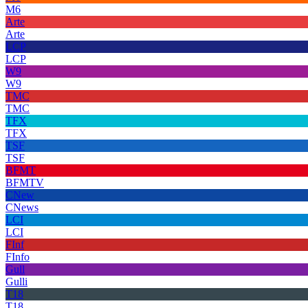
M6
Arte
Arte
LCP
LCP
W9
W9
TMC
TMC
TFX
TFX
TSF
TSF
BFMT
BFMTV
CNew
CNews
LCI
LCI
FInf
FInfo
Gull
Gulli
T18
T18