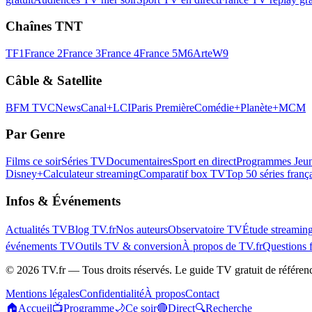
Chaînes TNT
TF1
France 2
France 3
France 4
France 5
M6
Arte
W9
Câble & Satellite
BFM TV
CNews
Canal+
LCI
Paris Première
Comédie+
Planète+
MCM
Par Genre
Films ce soir
Séries TV
Documentaires
Sport en direct
Programmes Jeun
Disney+
Calculateur streaming
Comparatif box TV
Top 50 séries franç
Infos & Événements
Actualités TV
Blog TV.fr
Nos auteurs
Observatoire TV
Étude streamin
événements TV
Outils TV & conversion
À propos de TV.fr
Questions 
©
2026
TV.fr — Tous droits réservés. Le guide TV gratuit de référen
Mentions légales
Confidentialité
À propos
Contact
🏠
Accueil
📺
Programme
🌙
Ce soir
🔴
Direct
🔍
Recherche