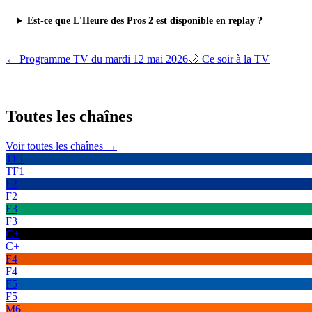
Est-ce que L'Heure des Pros 2 est disponible en replay ?
← Programme TV du
mardi 12 mai 2026
🌙 Ce soir à la TV
Toutes les
chaînes
Voir toutes les chaînes →
TF1
TF1
F2
F2
F3
F3
C+
C+
F4
F4
F5
F5
M6