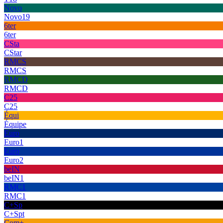
Novo
Novo19
6ter
6ter
CSta
CStar
RMCS
RMCS
RMCD
RMCD
C25
C25
Équi
Équipe
Euro
Euro1
Euro
Euro2
beIN
beIN1
RMC1
RMC1
C+Sp
C+Spt
Com+