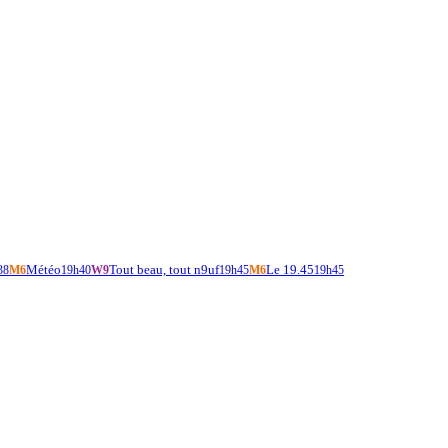
Météo
Tout beau, tout n9uf
Le 19.45
38
M6
19h40
W9
19h45
M6
19h45