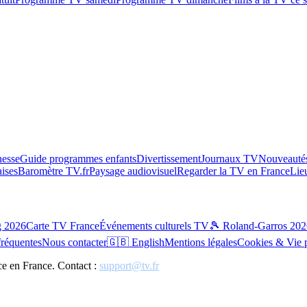
esse
Guide programmes enfants
Divertissement
Journaux TV
Nouveautés
aises
Baromètre TV.fr
Paysage audiovisuel
Regarder la TV en France
Lie
g 2026
Carte TV France
Événements culturels TV
🎾 Roland-Garros 202
fréquentes
Nous contacter
🇬🇧 English
Mentions légales
Cookies & Vie 
ce en France. Contact :
support@tv.fr