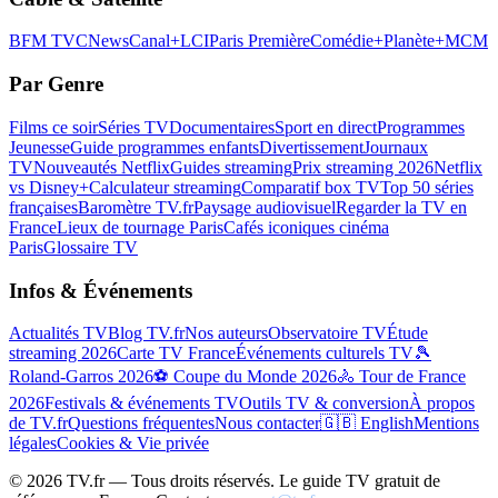
BFM TV
CNews
Canal+
LCI
Paris Première
Comédie+
Planète+
MCM
Par Genre
Films ce soir
Séries TV
Documentaires
Sport en direct
Programmes
Jeunesse
Guide programmes enfants
Divertissement
Journaux
TV
Nouveautés Netflix
Guides streaming
Prix streaming 2026
Netflix
vs Disney+
Calculateur streaming
Comparatif box TV
Top 50 séries
françaises
Baromètre TV.fr
Paysage audiovisuel
Regarder la TV en
France
Lieux de tournage Paris
Cafés iconiques cinéma
Paris
Glossaire TV
Infos & Événements
Actualités TV
Blog TV.fr
Nos auteurs
Observatoire TV
Étude
streaming 2026
Carte TV France
Événements culturels TV
🎾
Roland-Garros 2026
⚽ Coupe du Monde 2026
🚴 Tour de France
2026
Festivals & événements TV
Outils TV & conversion
À propos
de TV.fr
Questions fréquentes
Nous contacter
🇬🇧 English
Mentions
légales
Cookies & Vie privée
©
2026
TV.fr — Tous droits réservés. Le guide TV gratuit de