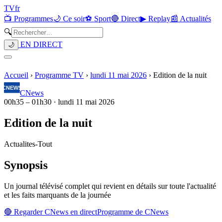
TV
fr
📺 Programmes
🌙 Ce soir
⚽ Sport
🔴 Direct
▶ Replay
📰 Actualités
🔍
EN DIRECT
🌙
Accueil
›
Programme TV
›
lundi 11 mai 2026
›
Edition de la nuit
CNews
00h35
–
01h30
·
lundi 11 mai 2026
Edition de la nuit
Actualites
-
Tout
Synopsis
Un journal télévisé complet qui revient en détails sur toute l'actualité
et les faits marquants de la journée
🔴 Regarder
CNews
en direct
Programme de
CNews