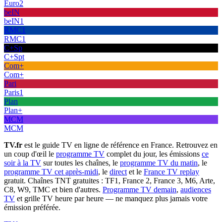
Euro2
beIN
beIN1
RMC1
RMC1
C+Sp
C+Spt
Com+
Com+
Pari
Paris1
Plan
Plan+
MCM
MCM
TV.fr
est le guide TV en ligne de référence en France. Retrouvez en
un coup d'œil le
programme TV
complet du jour, les émissions
ce
soir à la TV
sur toutes les chaînes, le
programme TV du matin
, le
programme TV cet après-midi
, le
direct
et le
France TV replay
gratuit. Chaînes TNT gratuites : TF1, France 2, France 3, M6, Arte,
C8, W9, TMC et bien d'autres.
Programme TV demain
,
audiences
TV
et grille TV heure par heure — ne manquez plus jamais votre
émission préférée.