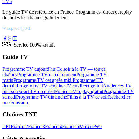
TV
fr
Le guide TV de référence en France. Programmes, direct et replay
de toutes les chaînes gratuitement.
✉ support@tv.fr
🇫🇷
Service 100% gratuit
Guide TV
Programme TV aujourd'hui
Ce soir à la TV — toutes
chaînes
Programme TV en ce moment
Programme TV
matin
Programme TV cet après-midi
Programme TV
demain
Programme TV semaine
TV en direct gratuit
Audiences TV
hier soir
Sport TV en direct
France TV replay gratuit
Programme TV
samedi
Programme TV dimanche
Films à la TV ce soir
Rechercher
une émission
Chaînes TNT
TF1
France 2
France 3
France 4
France 5
M6
Arte
W9
Câble & Satellite