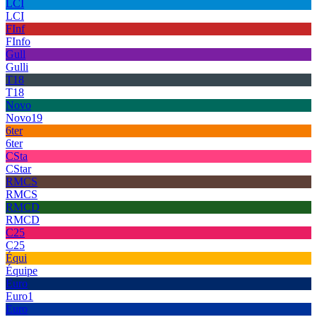
LCI
LCI
FInf
FInfo
Gull
Gulli
T18
T18
Novo
Novo19
6ter
6ter
CSta
CStar
RMCS
RMCS
RMCD
RMCD
C25
C25
Équi
Équipe
Euro
Euro1
Euro