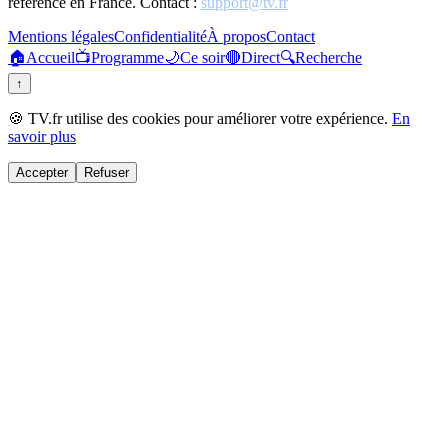
référence en France. Contact :
support@tv.fr
Mentions légales
Confidentialité
À propos
Contact
🏠
Accueil
📺
Programme
🌙
Ce soir
🔴
Direct
🔍
Recherche
↑
🍪 TV.fr utilise des cookies pour améliorer votre expérience.
En
savoir plus
Accepter
Refuser