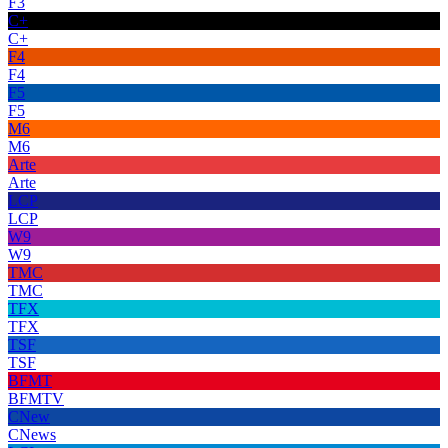
F3
C+
C+
F4
F4
F5
F5
M6
M6
Arte
Arte
LCP
LCP
W9
W9
TMC
TMC
TFX
TFX
TSF
TSF
BFMT
BFMTV
CNew
CNews