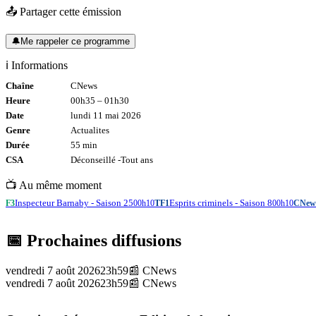
📤 Partager cette émission
🔔
Me rappeler ce programme
ℹ️ Informations
Chaîne
CNews
Heure
00h35
–
01h30
Date
lundi 11 mai 2026
Genre
Actualites
Durée
55
min
CSA
Déconseillé -
Tout
ans
📺 Au même moment
Inspecteur Barnaby - Saison 25
Esprits criminels - Saison 8
F3
00h10
TF1
00h10
CNew
📅 Prochaines diffusions
vendredi 7 août 2026
23h59
📰
CNews
vendredi 7 août 2026
23h59
📰
CNews