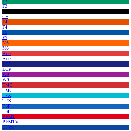
F3
F3
C+
C+
F4
F4
F5
F5
M6
M6
Arte
Arte
LCP
LCP
W9
W9
TMC
TMC
TFX
TFX
TSF
TSF
BFMT
BFMTV
CNew