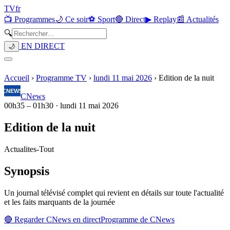
TV
fr
📺 Programmes
🌙 Ce soir
⚽ Sport
🔴 Direct
▶ Replay
📰 Actualités
🔍
EN DIRECT
🌙
Accueil
›
Programme TV
›
lundi 11 mai 2026
›
Edition de la nuit
CNews
00h35
–
01h30
·
lundi 11 mai 2026
Edition de la nuit
Actualites
-
Tout
Synopsis
Un journal télévisé complet qui revient en détails sur toute l'actualité
et les faits marquants de la journée
🔴 Regarder
CNews
en direct
Programme de
CNews