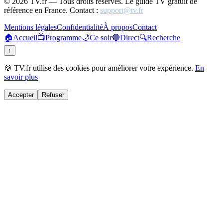
©
2026
TV.fr — Tous droits réservés. Le guide TV gratuit de
référence en France. Contact :
support@tv.fr
Mentions légales
Confidentialité
À propos
Contact
🏠
Accueil
📺
Programme
🌙
Ce soir
🔴
Direct
🔍
Recherche
↑
🍪 TV.fr utilise des cookies pour améliorer votre expérience.
En
savoir plus
Accepter
Refuser