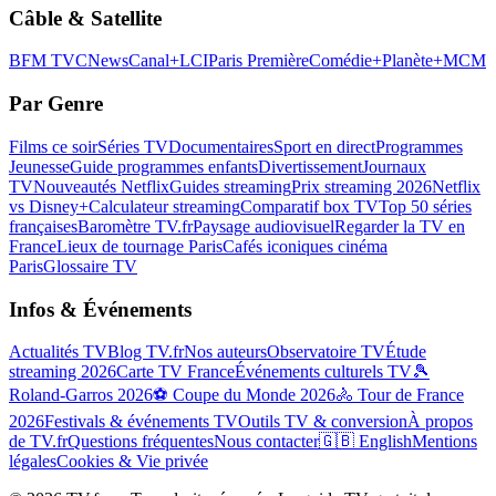
Câble & Satellite
BFM TV
CNews
Canal+
LCI
Paris Première
Comédie+
Planète+
MCM
Par Genre
Films ce soir
Séries TV
Documentaires
Sport en direct
Programmes
Jeunesse
Guide programmes enfants
Divertissement
Journaux
TV
Nouveautés Netflix
Guides streaming
Prix streaming 2026
Netflix
vs Disney+
Calculateur streaming
Comparatif box TV
Top 50 séries
françaises
Baromètre TV.fr
Paysage audiovisuel
Regarder la TV en
France
Lieux de tournage Paris
Cafés iconiques cinéma
Paris
Glossaire TV
Infos & Événements
Actualités TV
Blog TV.fr
Nos auteurs
Observatoire TV
Étude
streaming 2026
Carte TV France
Événements culturels TV
🎾
Roland-Garros 2026
⚽ Coupe du Monde 2026
🚴 Tour de France
2026
Festivals & événements TV
Outils TV & conversion
À propos
de TV.fr
Questions fréquentes
Nous contacter
🇬🇧 English
Mentions
légales
Cookies & Vie privée