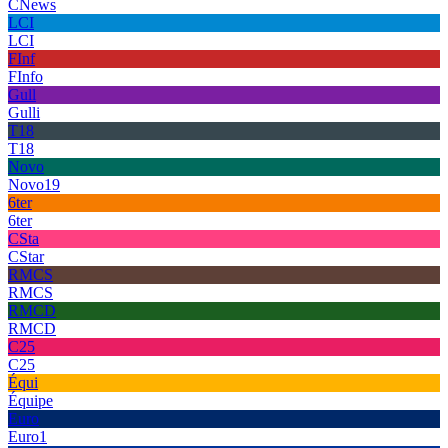
CNews
LCI
LCI
FInf
FInfo
Gull
Gulli
T18
T18
Novo
Novo19
6ter
6ter
CSta
CStar
RMCS
RMCS
RMCD
RMCD
C25
C25
Équi
Équipe
Euro
Euro1