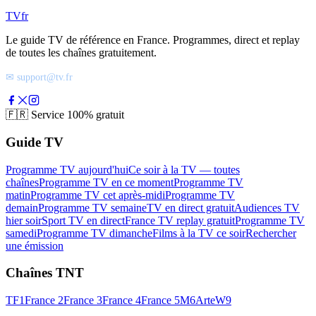
TV
fr
Le guide TV de référence en France. Programmes, direct et replay
de toutes les chaînes gratuitement.
✉ support@tv.fr
🇫🇷
Service 100% gratuit
Guide TV
Programme TV aujourd'hui
Ce soir à la TV — toutes
chaînes
Programme TV en ce moment
Programme TV
matin
Programme TV cet après-midi
Programme TV
demain
Programme TV semaine
TV en direct gratuit
Audiences TV
hier soir
Sport TV en direct
France TV replay gratuit
Programme TV
samedi
Programme TV dimanche
Films à la TV ce soir
Rechercher
une émission
Chaînes TNT
TF1
France 2
France 3
France 4
France 5
M6
Arte
W9