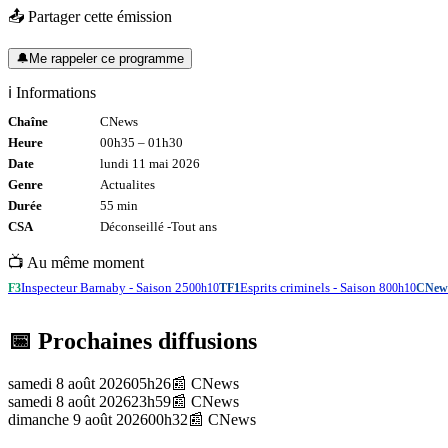
📤 Partager cette émission
🔔
Me rappeler ce programme
ℹ️ Informations
Chaîne
CNews
Heure
00h35
–
01h30
Date
lundi 11 mai 2026
Genre
Actualites
Durée
55
min
CSA
Déconseillé -
Tout
ans
📺 Au même moment
Inspecteur Barnaby - Saison 25
Esprits criminels - Saison 8
F3
00h10
TF1
00h10
CNew
📅 Prochaines diffusions
samedi 8 août 2026
05h26
📰
CNews
samedi 8 août 2026
23h59
📰
CNews
dimanche 9 août 2026
00h32
📰
CNews