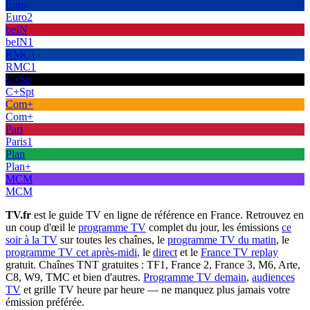
Euro
Euro2
beIN
beIN1
RMC1
RMC1
C+Sp
C+Spt
Com+
Com+
Pari
Paris1
Plan
Plan+
MCM
MCM
TV.fr
est le guide TV en ligne de référence en France. Retrouvez en
un coup d'œil le
programme TV
complet du jour, les émissions
ce
soir à la TV
sur toutes les chaînes, le
programme TV du matin
, le
programme TV cet après-midi
, le
direct
et le
France TV replay
gratuit. Chaînes TNT gratuites : TF1, France 2, France 3, M6, Arte,
C8, W9, TMC et bien d'autres.
Programme TV demain
,
audiences
TV
et grille TV heure par heure — ne manquez plus jamais votre
émission préférée.