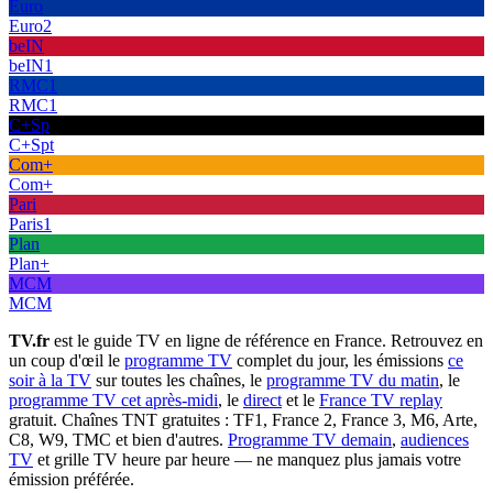
Euro
Euro2
beIN
beIN1
RMC1
RMC1
C+Sp
C+Spt
Com+
Com+
Pari
Paris1
Plan
Plan+
MCM
MCM
TV.fr
est le guide TV en ligne de référence en France. Retrouvez en
un coup d'œil le
programme TV
complet du jour, les émissions
ce
soir à la TV
sur toutes les chaînes, le
programme TV du matin
, le
programme TV cet après-midi
, le
direct
et le
France TV replay
gratuit. Chaînes TNT gratuites : TF1, France 2, France 3, M6, Arte,
C8, W9, TMC et bien d'autres.
Programme TV demain
,
audiences
TV
et grille TV heure par heure — ne manquez plus jamais votre
émission préférée.