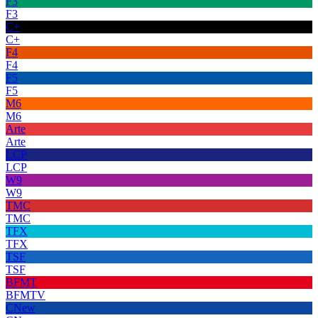
F3
F3
C+
C+
F4
F4
F5
F5
M6
M6
Arte
Arte
LCP
LCP
W9
W9
TMC
TMC
TFX
TFX
TSF
TSF
BFMT
BFMTV
CNew