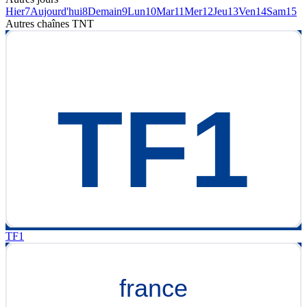
Hier
7
Aujourd'hui
8
Demain
9
Lun
10
Mar
11
Mer
12
Jeu
13
Ven
14
Sam
15
Autres chaînes
TNT
TF1