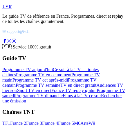
TV
fr
Le guide TV de référence en France. Programmes, direct et replay
de toutes les chaînes gratuitement.
✉ support@tv.fr
🇫🇷
Service 100% gratuit
Guide TV
Programme TV aujourd'hui
Ce soir à la TV — toutes
chaînes
Programme TV en ce moment
Programme TV
matin
Programme TV cet après-midi
Programme TV
demain
Programme TV semaine
TV en direct gratuit
Audiences TV
hier soir
Sport TV en direct
France TV replay gratuit
Programme TV
samedi
Programme TV dimanche
Films à la TV ce soir
Rechercher
une émission
Chaînes TNT
TF1
France 2
France 3
France 4
France 5
M6
Arte
W9