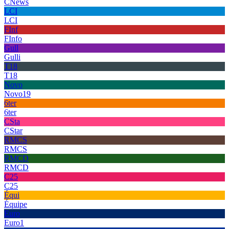
CNews
LCI
LCI
FInf
FInfo
Gull
Gulli
T18
T18
Novo
Novo19
6ter
6ter
CSta
CStar
RMCS
RMCS
RMCD
RMCD
C25
C25
Équi
Équipe
Euro
Euro1