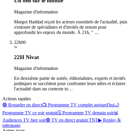
Un oeil sur le monde
Magazine d'information
Margot Haddad reçoit les acteurs essentiels de l'actualité, puis
s'entoure de spécialistes et d'invités de renom pour
approfondir les enjeux du monde. À 21h, "
…
22h00
2h
22H Nivat
Magazine d'information
En deuxième partie de soirée, éditorialistes, experts et invités
politiques se succèdent pour confronter leurs idées et éclairer
l'actualité dans un contexte to
…
Actions rapides
🔴 Regarder en direct
📺 Programme TV complet aujourd'hui
🌙
Programme TV ce soir gratuit
🗓 Programme TV demain soir
📊
Audiences TV hier soir
🔴 TV en direct gratuit TNT
▶ Replay &
rattrapage
Autres jours