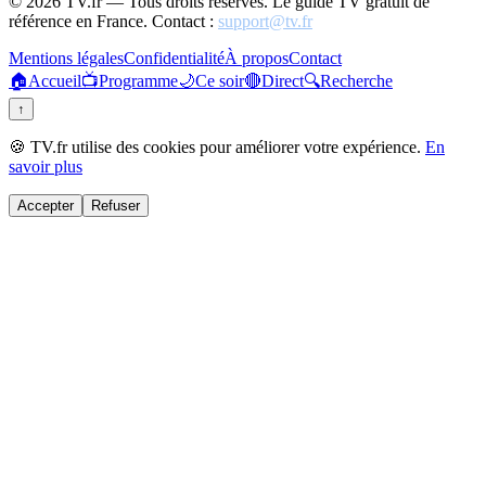
©
2026
TV.fr — Tous droits réservés. Le guide TV gratuit de
référence en France. Contact :
support@tv.fr
Mentions légales
Confidentialité
À propos
Contact
🏠
Accueil
📺
Programme
🌙
Ce soir
🔴
Direct
🔍
Recherche
↑
🍪 TV.fr utilise des cookies pour améliorer votre expérience.
En
savoir plus
Accepter
Refuser