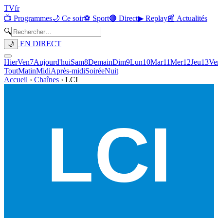
TV
fr
📺 Programmes
🌙 Ce soir
⚽ Sport
🔴 Direct
▶ Replay
📰 Actualités
🔍
EN DIRECT
🌙
Hier
Ven
7
Aujourd'hui
Sam
8
Demain
Dim
9
Lun
10
Mar
11
Mer
12
Jeu
13
Ve
Tout
Matin
Midi
Après-midi
Soirée
Nuit
Accueil
›
Chaînes
›
LCI