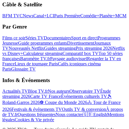
Câble & Satellite
BFM TV
CNews
Canal+
LCI
Paris Première
Comédie+
Planète+
MCM
Par Genre
Films ce soir
Séries TV
Documentaires
Sport en direct
Programmes
Jeunesse
Guide programmes enfants
Divertissement
Journaux
TV
Nouveautés Netflix
Guides streaming
Prix streaming 2026
Netflix
vs Disney+
Calculateur streaming
Comparatif box TV
Top 50 séries
françaises
Baromètre TV.fr
Paysage audiovisuel
Regarder la TV en
France
Lieux de tournage Paris
Cafés iconiques cinéma
Paris
Glossaire TV
Infos & Événements
Actualités TV
Blog TV.fr
Nos auteurs
Observatoire TV
Étude
streaming 2026
Carte TV France
Événements culturels TV
🎾
Roland-Garros 2026
⚽ Coupe du Monde 2026
🚴 Tour de France
2026
Festivals & événements TV
Outils TV & conversion
À propos
de TV.fr
Questions fréquentes
Nous contacter
🇬🇧 English
Mentions
légales
Cookies & Vie privée