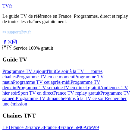
TV
fr
Le guide TV de référence en France. Programmes, direct et replay
de toutes les chaînes gratuitement.
✉ support@tv.fr
🇫🇷
Service 100% gratuit
Guide TV
Programme TV aujourd'hui
Ce soir à la TV — toutes
chaînes
Programme TV en ce moment
Programme TV
matin
Programme TV cet après-midi
Programme TV
demain
Programme TV semaine
TV en direct gratuit
Audiences TV
hier soir
Sport TV en direct
France TV replay gratuit
Programme TV
samedi
Programme TV dimanche
Films à la TV ce soir
Rechercher
une émission
Chaînes TNT
TF1
France 2
France 3
France 4
France 5
M6
Arte
W9