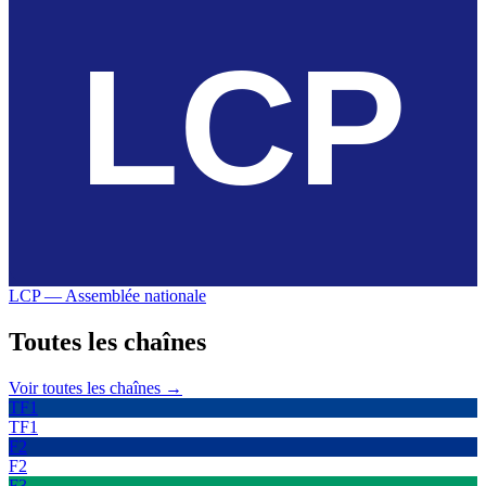
LCP — Assemblée nationale
Toutes les
chaînes
Voir toutes les chaînes →
TF1
TF1
F2
F2
F3