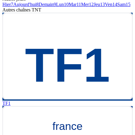
Hier
7
Aujourd'hui
8
Demain
9
Lun
10
Mar
11
Mer
12
Jeu
13
Ven
14
Sam
15
Autres chaînes
TNT
TF1