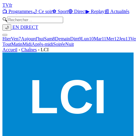
TV
fr
📺 Programmes
🌙 Ce soir
⚽ Sport
🔴 Direct
▶ Replay
📰 Actualités
🔍
EN DIRECT
🌙
Hier
Ven
7
Aujourd'hui
Sam
8
Demain
Dim
9
Lun
10
Mar
11
Mer
12
Jeu
13
Ve
Tout
Matin
Midi
Après-midi
Soirée
Nuit
Accueil
›
Chaînes
›
LCI