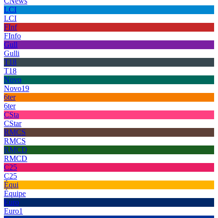
CNews
LCI
LCI
FInf
FInfo
Gull
Gulli
T18
T18
Novo
Novo19
6ter
6ter
CSta
CStar
RMCS
RMCS
RMCD
RMCD
C25
C25
Équi
Équipe
Euro
Euro1