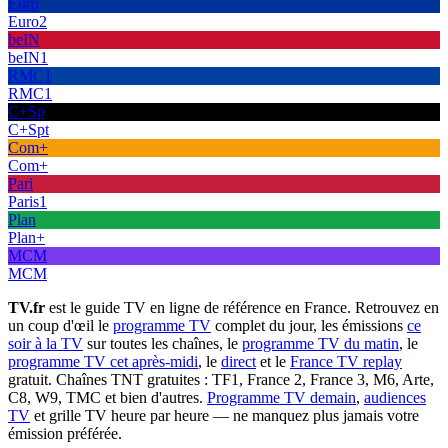
Euro
Euro2
beIN
beIN1
RMC1
RMC1
C+Sp
C+Spt
Com+
Com+
Pari
Paris1
Plan
Plan+
MCM
MCM
TV.fr
est le guide TV en ligne de référence en France. Retrouvez en
un coup d'œil le
programme TV
complet du jour, les émissions
ce
soir à la TV
sur toutes les chaînes, le
programme TV du matin
, le
programme TV cet après-midi
, le
direct
et le
France TV replay
gratuit. Chaînes TNT gratuites : TF1, France 2, France 3, M6, Arte,
C8, W9, TMC et bien d'autres.
Programme TV demain
,
audiences
TV
et grille TV heure par heure — ne manquez plus jamais votre
émission préférée.