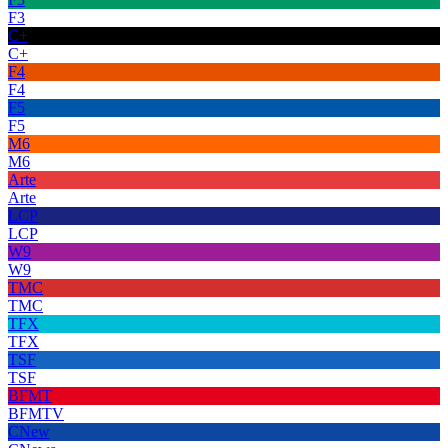
F3
C+
C+
F4
F4
F5
F5
M6
M6
Arte
Arte
LCP
LCP
W9
W9
TMC
TMC
TFX
TFX
TSF
TSF
BFMT
BFMTV
CNew