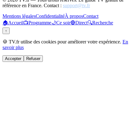
référence en France. Contact :
support@tv.fr
Mentions légales
Confidentialité
À propos
Contact
🏠
Accueil
📺
Programme
🌙
Ce soir
🔴
Direct
🔍
Recherche
↑
🍪 TV.fr utilise des cookies pour améliorer votre expérience.
En
savoir plus
Accepter
Refuser