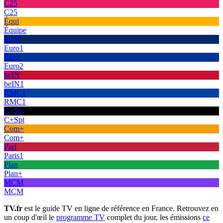
C25
C25
Équi
Équipe
Euro
Euro1
Euro
Euro2
beIN
beIN1
RMC1
RMC1
C+Sp
C+Spt
Com+
Com+
Pari
Paris1
Plan
Plan+
MCM
MCM
TV.fr
est le guide TV en ligne de référence en France. Retrouvez en
un coup d'œil le
programme TV
complet du jour, les émissions
ce