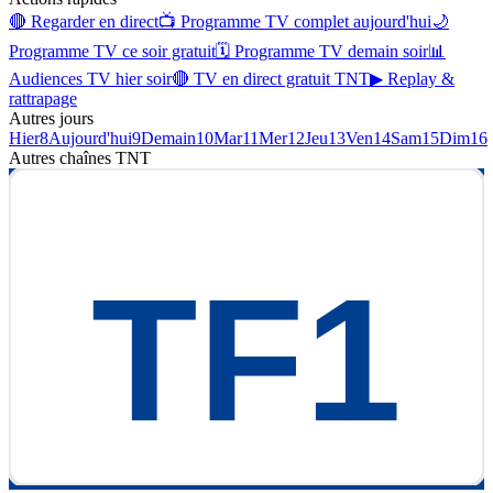
🔴 Regarder en direct
📺 Programme TV complet aujourd'hui
🌙
Programme TV ce soir gratuit
🗓 Programme TV demain soir
📊
Audiences TV hier soir
🔴 TV en direct gratuit TNT
▶ Replay &
rattrapage
Autres jours
Hier
8
Aujourd'hui
9
Demain
10
Mar
11
Mer
12
Jeu
13
Ven
14
Sam
15
Dim
16
Autres chaînes
TNT