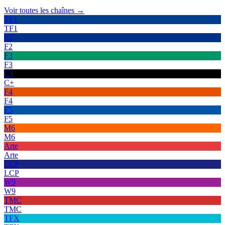
Voir toutes les chaînes →
TF1
TF1
F2
F2
F3
F3
C+
C+
F4
F4
F5
F5
M6
M6
Arte
Arte
LCP
LCP
W9
W9
TMC
TMC
TFX