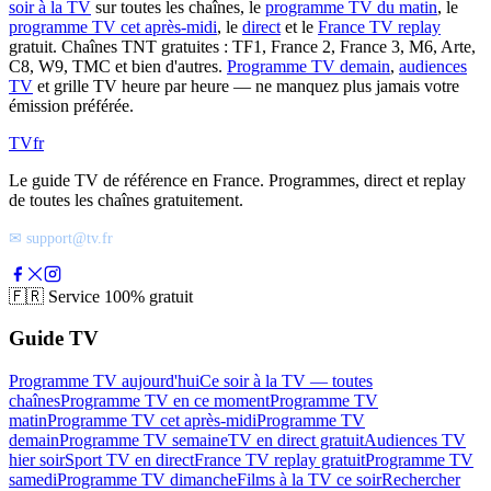
soir à la TV
sur toutes les chaînes, le
programme TV du matin
, le
programme TV cet après-midi
, le
direct
et le
France TV replay
gratuit. Chaînes TNT gratuites : TF1, France 2, France 3, M6, Arte,
C8, W9, TMC et bien d'autres.
Programme TV demain
,
audiences
TV
et grille TV heure par heure — ne manquez plus jamais votre
émission préférée.
TV
fr
Le guide TV de référence en France. Programmes, direct et replay
de toutes les chaînes gratuitement.
✉ support@tv.fr
🇫🇷
Service 100% gratuit
Guide TV
Programme TV aujourd'hui
Ce soir à la TV — toutes
chaînes
Programme TV en ce moment
Programme TV
matin
Programme TV cet après-midi
Programme TV
demain
Programme TV semaine
TV en direct gratuit
Audiences TV
hier soir
Sport TV en direct
France TV replay gratuit
Programme TV
samedi
Programme TV dimanche
Films à la TV ce soir
Rechercher