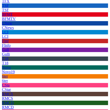
TFX
TSF
TSF
BFMT
BFMTV
CNew
CNews
LCI
LCI
FInf
FInfo
Gull
Gulli
T18
T18
Novo
Novo19
6ter
6ter
CSta
CStar
RMCS
RMCS
RMCD
RMCD