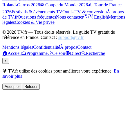
Roland-Garros 2026
⚽ Coupe du Monde 2026
🚴 Tour de France
2026
Festivals & événements TV
Outils TV & conversion
À propos
de TV.fr
Questions fréquentes
Nous contacter
🇬🇧 English
Mentions
légales
Cookies & Vie privée
©
2026
TV.fr — Tous droits réservés. Le guide TV gratuit de
référence en France. Contact :
support@tv.fr
Mentions légales
Confidentialité
À propos
Contact
🏠
Accueil
📺
Programme
🌙
Ce soir
🔴
Direct
🔍
Recherche
↑
🍪 TV.fr utilise des cookies pour améliorer votre expérience.
En
savoir plus
Accepter
Refuser