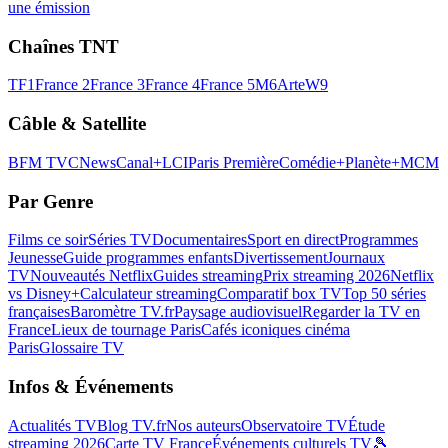
une émission
Chaînes TNT
TF1
France 2
France 3
France 4
France 5
M6
Arte
W9
Câble & Satellite
BFM TV
CNews
Canal+
LCI
Paris Première
Comédie+
Planète+
MCM
Par Genre
Films ce soir
Séries TV
Documentaires
Sport en direct
Programmes
Jeunesse
Guide programmes enfants
Divertissement
Journaux
TV
Nouveautés Netflix
Guides streaming
Prix streaming 2026
Netflix
vs Disney+
Calculateur streaming
Comparatif box TV
Top 50 séries
françaises
Baromètre TV.fr
Paysage audiovisuel
Regarder la TV en
France
Lieux de tournage Paris
Cafés iconiques cinéma
Paris
Glossaire TV
Infos & Événements
Actualités TV
Blog TV.fr
Nos auteurs
Observatoire TV
Étude
streaming 2026
Carte TV France
Événements culturels TV
🎾