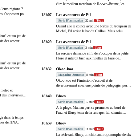
élire le meilleur tartichon de Roc-en-Brume, les
 leurs régions ?
cuis
…
es s'opposent pour
18h07
Les aventures de Pil
Série D'animation
22 min
-
Tout
Quand elle le coince avec une brebis du troupeau de
Michel, Pil arrête le bandit Caillou. Mais celui
…
lam" est un jeu de
joie des amour
…
18h29
Les aventures de Pil
Série D'animation
3 min
-
Tout
La sorcière demande à Pil de s'occuper de la petite
Flore et interdit bien aux fillettes de faire de
…
lam" est un jeu de
joie des amour
…
18h32
Okoo-koo
Magazine Jeunesse
8 min
-
Tout
Okoo-koo est l'émission d'accueil et de
divertissement avec une pointe de pédagogie, portée
é météo et
par une
…
t des interviews
18h40
Bluey
Série D'animation
17 min
-
Tout
A la plage, Maman part se promener au bord de
l'eau, et Bluey tente de la rattraper. En chemin,
ge dans le temps
elle
…
ives de l'INA.
18h59
Bluey
Série D'animation
11 min
-
Tout
La série suit Bluey, un chiot anthropomorphe de six