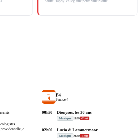
ans
…
habite Happy Valley, une petite ville blottie
…
F4
France 4
ments
00h30
Dionysos, les 30 ans
Musique
1h30
-
Tout
orologistes
providentielle, ce
02h00
Lucia di Lammermoor
Musique
2h30
-
Tout