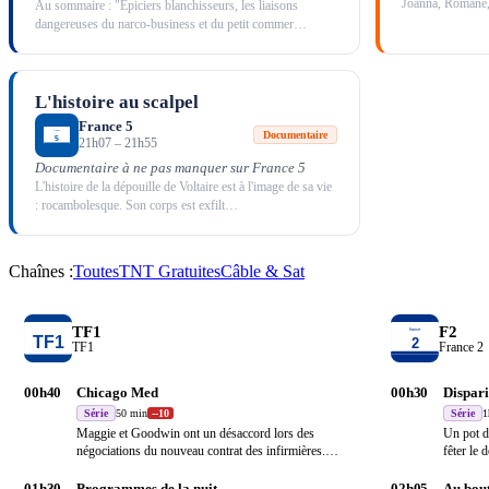
Joanna, Romane, 
Au sommaire : "Epiciers blanchisseurs, les liaisons
dangereuses du narco-business et du petit commer
…
L'histoire au scalpel
France 5
Documentaire
21h07
–
21h55
Documentaire à ne pas manquer sur France 5
L'histoire de la dépouille de Voltaire est à l'image de sa vie
: rocambolesque. Son corps est exfilt
…
Chaînes :
Toutes
TNT Gratuites
Câble & Sat
TF1
F2
TF1
France 2
00h40
Chicago Med
00h30
Dispari
Série
50 min
-
-10
Série
1
Maggie et Goodwin ont un désaccord lors des
Un pot d
négociations du nouveau contrat des infirmières.
fêter le
Frost e
…
qui
…
01h30
Programmes de la nuit
02h05
Au bout