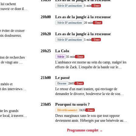
 lui cachent
Série D'animation
1 min
-
Tout
ouvrir ce dont il
20h00
Les as de la jungle à la rescousse
Série D'animation
20 min
-
Tout
 éviter de croiser
20h20
Les as de la jungle à la rescousse
oix douloureux.
Série D'animation
5 min
-
Tout
20h25
La Colo
Série
35 min
-
Tout
ction de recherches
s de vingt ans
…
L'ambiance est morne au sein du camp, malgré les
efforts de Zack. L'enquête de la bande sur le
mystè
…
21h00
Le passé
Drame
2h05
-
Tout
é météo et
t des interviews
Le retour d'un mari iranien, qui envisage de
demander le divorce, bouleverse la vie de son
épouse, d
…
23h05
Pourquoi tu souris ?
Divertissement
1h35
-
Tout
ite les grands
e local, à travers
…
Deux marginaux sans le sou que tout oppose
deviennent amis. Hébergés par une bénévole au
grand coeur
…
Programme complet →