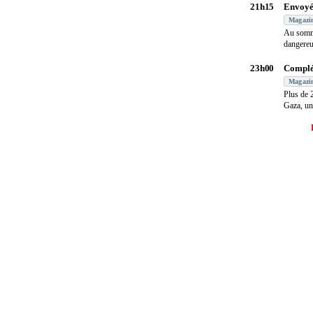
21h15
Envoyé
Magazi
Au somma
dangereu
commer
23h00
Complé
Magazi
Plus de 
Gaza, un
devenue