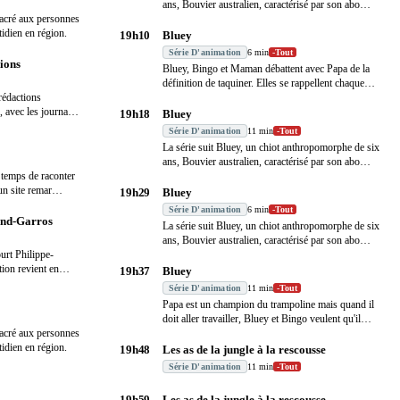
ans, Bouvier australien, caractérisé par son abo
…
acré aux personnes
tidien en région.
19h10
Bluey
Série D'animation
6 min
-
Tout
gions
Bluey, Bingo et Maman débattent avec Papa de la
définition de taquiner. Elles se rappellent chaque
rédactions
f
…
, avec les journaux
19h18
Bluey
Série D'animation
11 min
-
Tout
La série suit Bluey, un chiot anthropomorphe de six
ans, Bouvier australien, caractérisé par son abo
…
 temps de raconter
 un site remar
…
19h29
Bluey
Série D'animation
6 min
-
Tout
and-Garros
La série suit Bluey, un chiot anthropomorphe de six
ans, Bouvier australien, caractérisé par son abo
…
ourt Philippe-
tion revient en
19h37
Bluey
Série D'animation
11 min
-
Tout
Papa est un champion du trampoline mais quand il
doit aller travailler, Bluey et Bingo veulent qu'il
…
acré aux personnes
tidien en région.
19h48
Les as de la jungle à la rescousse
Série D'animation
11 min
-
Tout
19h59
Les as de la jungle à la rescousse