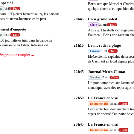
 spécial
Boris sent que Muriel et Charles
quelque chose et compte bien déc
ne
1h45
-
Tout
s'agi
…
ire : "Epiciers blanchisseurs, les liaisons
ses du narco-business et du petit
20h45
Un si grand soleil
…
Série
25 min
-
Tout
ment d'enquête
Alors qu'Elisabeth s'arrange pour
Fourneau, Boris doit faire un ch
ne
1h15
-
Tout
200 journalistes tués dans la bande de
e quinzaine au Liban. Informer est
21h10
Le mort de la plage
 un
…
Cinéma
1h35
-
Tout
Programme complet →
Eloïse Gentil, capitaine de la se
de Caen, est en froid depuis plu
22h45
Journal Météo Climat
Services
5 min
-
Tout
Un point quotidien sur l'actualit
climatique, avec des reportages e
d'expe
…
22h50
La France en vrai
Documentaire
55 min
-
Tout
Cette collection documentaire tra
sujets de société d'un point de vu
23h45
La France en vrai
Documentaire
50 min
-
Tout