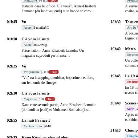
Magazine
55 min
-
Tout
Progra
Installés dans le loft de "C à vous", Anne-Elisabeth
A suivre
Lemoine (du lundi au jeudi) et sa bande de chro
…
chaîne, a
reporta
01h45
Vu
18h30
Tous en
Autre
5 min
Rediff.
Art De 
A l'occa
Lignac e
01h50
C à vous la suite
revisitan
Autre
1h05
Rediff.
19h40
Météo
Présentation : Anne-Elisabeth Lemoine Un
Service
magazine coproduit par France
Télévisions/Troisième Oeil Pr
…
Un bullet
connaître
02h25
Vu
Programme
5 min
-
Tout
19h45
Le 19.
"Vu" est le zapping quotidien, impertinent et libre,
Informa
sur le monde de l'image.
En 18 min
à cette 
02h30
C à vous la suite
Magazine
1h05
-
Tout
20h40
Scènes
Dans cette seconde partie, Anne-Elisabeth Lemoine
Série
3
(du lundi au jeudi) et Mohamed Bouhafsi (les
vendr
…
Après u
et Fabien
02h55
La nuit France 5
enfi
…
Culture Infos
2h10
21h10
Champa
Cinéma
03h35
Hong Kong ne répond plus