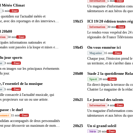
Information
5 min
-
Tout
l Météo Climat
Un magazine d'information cons
talentueuses et aux héros du quo
s
5 min
-
Tout
quotidien sur l'actualité météo et
e, avec des reportages et des interviews
19h15
ICI 19/20 édition toutes ré
Information
30 min
-
Tout
l 20h00
Le rendez-vous vespéral des 24 
régionales de France Télévisions
tion
50 min
-
Tout
locaux
…
ipales informations nationales et
onales sont passées à la loupe et mises en
19h45
On vous emmène ici
Magazine
15 min
-
Tout
u jour sports
Chaque jour, l'émission prend le
un territoire, et de s'arrêter dans
ne
3 min
-
Tout
n en images sur les principaux événements
du jour.
20h00
Stade 2 la quotidienne Rol
Sport
20 min
-
Tout
, l'essentiel de la musique
En direct depuis la terrasse du c
Chatrier Le magazine de la rédac
ne
5 min
-
Tout
image
…
lle consacrée à l'actualité musicale, qui
s projecteurs sur un ou une artiste.
20h21
Le journal des talents
Information
4 min
-
Tout
passe : le duel
Un magazine d'information cons
talentueuses et aux héros du quo
ssement
15 min
-
Tout
didats accompagnés de deux personnalités
tent pour découvrir un maximum de mots
20h25
Un si grand soleil
Série
20 min
-
Tout