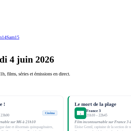
n
14
Sam
15
di 4 juin 2026
h, films, séries et émissions en direct.
 !
Le mort de la plage
France 3
Cinéma
–
23h00
21h10
–
22h45
rnable sur M6 à 21h10
Film incontournable sur France 3 
gue date et désormais quinquagénaires,
Eloïse Gentil, capitaine de la section de 