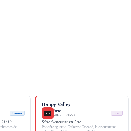
Happy Valley
Arte
Cinéma
Série
20h55
–
21h50
à 21h10
Série événement sur Arte
recherches de
Policière aguerrie, Catherine Cawood, la cinquantaine,