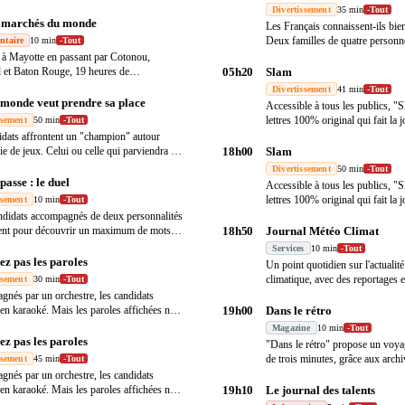
Divertissement
35 min
-
Tout
t marchés du monde
Les Français connaissent-ils bien
Deux familles de quatre personn
ntaire
10 min
-
Tout
…
 à Mayotte en passant par Cotonou,
 et Baton Rouge, 19 heures de
05h20
Slam
mation excep
…
Divertissement
41 min
-
Tout
 monde veut prendre sa place
Accessible à tous les publics, "S
lettres 100% original qui fait la 
ssement
50 min
-
Tout
idats affrontent un "champion" autour
ie de jeux. Celui ou celle qui parviendra à
18h00
Slam
Divertissement
50 min
-
Tout
passe : le duel
Accessible à tous les publics, "S
lettres 100% original qui fait la 
ssement
10 min
-
Tout
didats accompagnés de deux personnalités
tent pour découvrir un maximum de mots
18h50
Journal Météo Climat
Services
10 min
-
Tout
ez pas les paroles
Un point quotidien sur l'actualit
climatique, avec des reportages e
ssement
30 min
-
Tout
d'expe
…
nés par un orchestre, les candidats
 en karaoké. Mais les paroles affichées ne
19h00
Dans le rétro
Magazine
10 min
-
Tout
ez pas les paroles
"Dans le rétro" propose un voya
de trois minutes, grâce aux arch
ssement
45 min
-
Tout
nés par un orchestre, les candidats
 en karaoké. Mais les paroles affichées ne
19h10
Le journal des talents