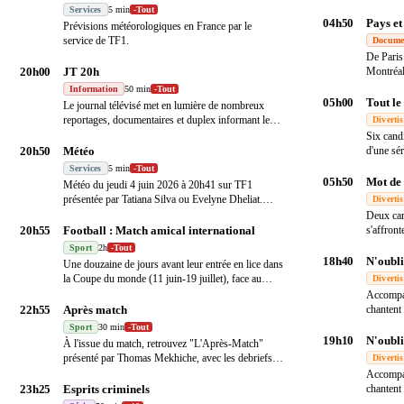
Services
5 min
-
Tout
04h50
Pays e
Prévisions météorologiques en France par le
service de TF1.
Docume
De Paris
20h00
JT 20h
Montréal
program
Information
50 min
-
Tout
05h00
Tout le
Le journal télévisé met en lumière de nombreux
reportages, documentaires et duplex informant les
Diverti
Fra
…
Six cand
20h50
Météo
d'une sér
l
…
Services
5 min
-
Tout
05h50
Mot de 
Météo du jeudi 4 juin 2026 à 20h41 sur TF1
présentée par Tatiana Silva ou Evelyne Dheliat.
Diverti
Consultez
…
Deux can
20h55
Football : Match amical international
s'affron
en u
…
Sport
2h
-
Tout
18h40
N'oubli
Une douzaine de jours avant leur entrée en lice dans
la Coupe du monde (11 juin-19 juillet), face au
…
Diverti
Accompag
22h55
Après match
chantent
sont
…
Sport
30 min
-
Tout
19h10
N'oubli
À l'issue du match, retrouvez "L'Après-Match"
présenté par Thomas Mekhiche, avec les debriefs et
Diverti
les
…
Accompag
23h25
Esprits criminels
chantent
sont
…