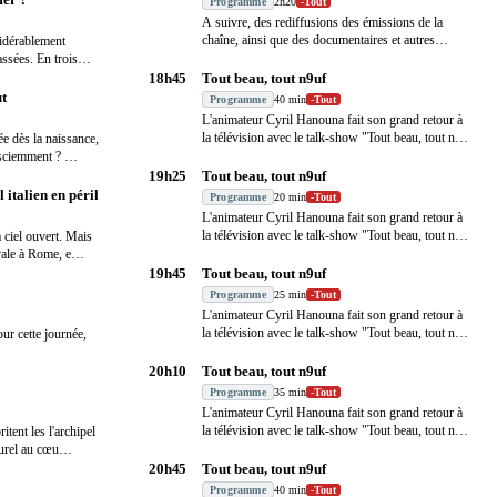
Programme
2h20
-
Tout
A suivre, des rediffusions des émissions de la
chaîne, ainsi que des documentaires et autres
idérablement
reporta
…
ssées. En trois
18h45
Tout beau, tout n9uf
ut
Programme
40 min
-
Tout
L'animateur Cyril Hanouna fait son grand retour à
la télévision avec le talk-show "Tout beau, tout n
…
ée dès la naissance,
r sciemment ?
…
19h25
Tout beau, tout n9uf
 italien en péril
Programme
20 min
-
Tout
L'animateur Cyril Hanouna fait son grand retour à
la télévision avec le talk-show "Tout beau, tout n
…
à ciel ouvert. Mais
vale à Rome, e
…
19h45
Tout beau, tout n9uf
Programme
25 min
-
Tout
L'animateur Cyril Hanouna fait son grand retour à
la télévision avec le talk-show "Tout beau, tout n
…
r cette journée,
20h10
Tout beau, tout n9uf
Programme
35 min
-
Tout
L'animateur Cyril Hanouna fait son grand retour à
la télévision avec le talk-show "Tout beau, tout n
…
tent les l'archipel
turel au cœu
…
20h45
Tout beau, tout n9uf
Programme
40 min
-
Tout