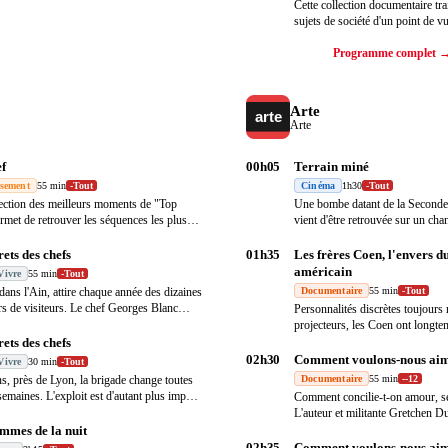
Cette collection documentaire tra
sujets de société d'un point de vu
Programme complet 
Arte
Arte
f
00h05
Terrain miné
ssement
55 min
-
Tout
Cinéma
1h30
-
Tout
lection des meilleurs moments de "Top
Une bombe datant de la Seconde
rmet de retrouver les séquences les plus
vient d'être retrouvée sur un ch
…
Ma
…
rets des chefs
01h35
Les frères Coen, l'envers d
américain
Vivre
55 min
-
Tout
dans l'Ain, attire chaque année des dizaines
Documentaire
55 min
-
Tout
ers de visiteurs. Le chef Georges Blanc
…
Personnalités discrètes toujours 
projecteurs, les Coen ont longte
leur
…
rets des chefs
02h30
Comment voulons-nous aim
Vivre
30 min
-
Tout
s, près de Lyon, la brigade change toutes
Documentaire
55 min
-
-12
semaines. L'exploit est d'autant plus imp
…
Comment concilie-t-on amour, sex
L'auteur et militante Gretchen D
mmes de la nuit
02h35
Comment voulons-nous aim