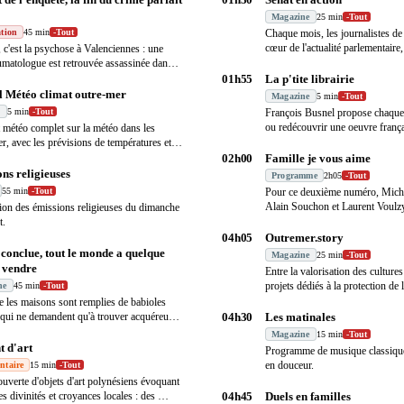
Magazine
25 min
-
Tout
tion
45 min
-
Tout
Chaque mois, les journalistes de
cœur de l'actualité parlementaire
 c'est la psychose à Valenciennes : une
dan
…
umatologue est retrouvée assassinée dans
01h55
La p'tite librairie
l Météo climat outre-mer
Magazine
5 min
-
Tout
s
5 min
-
Tout
François Busnel propose chaque 
ou redécouvrir une oeuvre frança
 météo complet sur la météo dans les
…
r, avec les prévisions de températures et la
02h00
Famille je vous aime
ns religieuses
Programme
2h05
-
Tout
55 min
-
Tout
Pour ce deuxième numéro, Miche
Alain Souchon et Laurent Voulzy
ion des émissions religieuses du dimanche
certain
…
t.
04h05
Outremer.story
 conclue, tout le monde a quelque
Magazine
25 min
-
Tout
 vendre
Entre la valorisation des cultures 
projets dédiés à la protection de
ne
45 min
-
Tout
e les maisons sont remplies de babioles
s qui ne demandent qu'à trouver acquéreurs,
04h30
Les matinales
Magazine
15 min
-
Tout
 d'art
Programme de musique classique 
en douceur.
ntaire
15 min
-
Tout
uverte d'objets d'art polynésiens évoquant
es divinités et croyances locales : des
…
04h45
Duels en familles