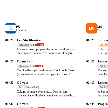
F5
M6
France 5
M6
00h20
La p'tite librairie
00h25
Top che
Magazine
5 min
-
Tout
Diverti
François Busnel propose chaque jour de découvrir
Cette sé
ou redécouvrir une oeuvre française ou étrangère :
Chef" pe
…
mémor
00h25
C dans l'air
01h20
Les sec
Magazine
1h05
-
Tout
Art De 
Caroline Roux (du lundi au jeudi) et Aurélie Casse
Vonnas, 
(le vendredi et le samedi) décryptent en direct l
…
de milli
00h50
C à vous
02h15
Les sec
Autre
55 min
Rediff.
Art De 
Culture, politique, économie… Dans un loft
A Saison
parisien, Anne-Elisabeth Lemoine et sa bande de
les cinq 
chronique
…
01h30
C à vous
02h45
Progra