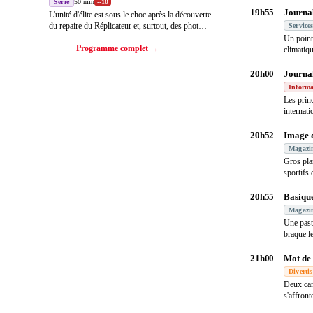
Série
50 min
-
-10
19h55
Journa
L'unité d'élite est sous le choc après la découverte
du repaire du Réplicateur et, surtout, des phot
…
Service
Un point 
Programme complet →
climatiqu
d'expe
…
20h00
Journa
Informa
Les princ
internati
persp
…
20h52
Image d
Magazi
Gros pla
sportifs 
20h55
Basique
Magazi
Une pasti
braque le
21h00
Mot de 
Diverti
Deux can
s'affron
en u
…