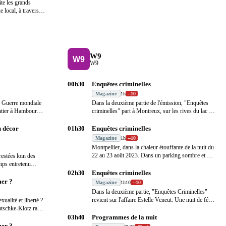
ite les grands
e local, à travers
…
→
W9
W9
00h30
Enquêtes criminelles
Magazine
1h
-
-10
 Guerre mondiale
Dans la deuxième partie de l'émission, "Enquêtes
antier à Hambourg.
criminelles" part à Montreux, sur les rives du lac
…
u décor
01h30
Enquêtes criminelles
Magazine
1h
-
-10
Montpellier, dans la chaleur étouffante de la nuit du
22 au 23 août 2023. Dans un parking sombre et
…
restées loin des
mps entretenu
02h30
Enquêtes criminelles
er ?
Magazine
1h10
-
-10
Dans la deuxième partie, "Enquêtes Criminelles"
revient sur l'affaire Estelle Veneut. Une nuit de fé
…
ualité et liberté ?
utschke-Klotz ra
…
03h40
Programmes de la nuit
er ?