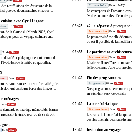
mme
3h15
-
Tout
, des rediffusions des émissions de la
Culture Infos
50 min
Rediff.
insi que des documentaires et autres
La conception de l’amour a cons
…
évolué au cours des décennies pa
volets t
…
 cuisine avec Cyril Lignac
03h25
42, la réponse à presque to
Vivre
1h10
-
Tout
sion de la Coupe du Monde 2026, Cyril
Documentaire
30 min
-
Tout
mbarque pour un voyage culinaire en
La personnalité est-elle détermin
t
…
ou est-il possible de la modifie
03h55
Le patrimoine architectural
s
5 min
-
Tout
in détaillé et pédagogique, qui permet de
Documentaire
30 min
-
Tout
 l'évolution de la météo au quotidien.
L'Italie se flatte d'être un musée 
l'effondrement d'une tour médié
45
04h25
Fin des programmes
tion
55 min
-
Tout
utes, vous saurez tout sur l'actualité grâce
Programme
40 min
-
Tout
émission qui conjugue force des images
…
Nos programmes se terminent pou
en attendant ceux de demain.
 de ménages
05h05
La mer Adriatique
0 min
-
Tout
ne demande en mariage mémorable, Emma
Documentaire
55 min
-
Tout
 préparent le grand jour où ils se diront
Les eaux de la mer Adriatique abri
des îles Tremiti, petit paradis na
gne !
18h05
Invitation au voyage
1h50
-
Tout