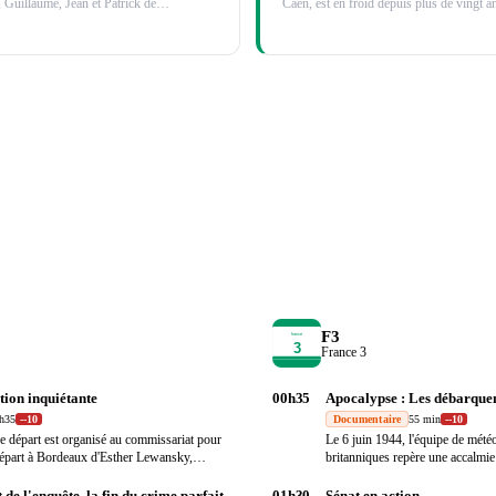
Guillaume, Jean et Patrick dé
…
Caen, est en froid depuis plus de vingt 
F3
France 3
tion inquiétante
00h35
Apocalypse : Les débarque
h35
-
-10
Documentaire
55 min
-
-10
e départ est organisé au commissariat pour
Le 6 juin 1944, l'équipe de mété
 départ à Bordeaux d'Esther Lewansky,
britanniques repère une accalmie 
qui
…
 de l'enquête, la fin du crime parfait
01h30
Sénat en action