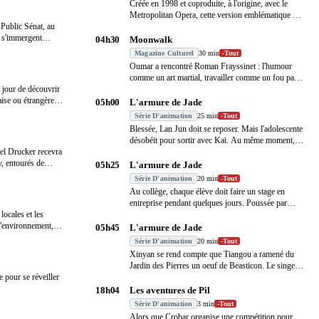
Créée en 1998 et coproduite, à l'origine, avec le
Metropolitan Opera, cette version emblématique de
 Public Sénat, au
…
, s'immergent
04h30
Moonwalk
Magazine Culturel
30 min
-
Tout
Oumar a rencontré Roman Frayssinet : l'humour
comme un art martial, travailler comme un fou par
jour de découvrir
pass
…
ise ou étrangère :
05h00
L'armure de Jade
Série D'animation
25 min
-
Tout
Blessée, Lan Jun doit se reposer. Mais l'adolescente
désobéit pour sortir avec Kai. Au même moment,
l Drucker recevra
…
, entourés de
05h25
L'armure de Jade
Série D'animation
20 min
-
Tout
Au collège, chaque élève doit faire un stage en
entreprise pendant quelques jours. Poussée par
locales et les
Ama,
…
 l'environnement,
…
05h45
L'armure de Jade
Série D'animation
20 min
-
Tout
Xinyan se rend compte que Tiangou a ramené du
Jardin des Pierres un oeuf de Beasticon. Le singe
pour se réveiller
conf
…
18h04
Les aventures de Pil
Série D'animation
3 min
-
Tout
Alors que Crobar organise une compétition pour