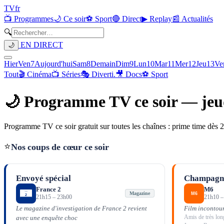
TV
fr
📺 Programmes
🌙 Ce soir
⚽ Sport
🔴 Direct
▶ Replay
📰 Actualités
🔍
EN DIRECT
🌙
Hier
Ven
7
Aujourd'hui
Sam
8
Demain
Dim
9
Lun
10
Mar
11
Mer
12
Jeu
13
Ve
Tout
🎬 Cinéma
📺 Séries
🎭 Diverti.
🎥 Docs
⚽ Sport
🌙 Programme TV ce soir —
jeu
Programme TV ce soir gratuit sur toutes les chaînes : prime time dès 21
⭐
Nos coups de cœur ce soir
Envoyé spécial
Champagne
France 2
M6
Magazine
21h15
–
23h00
21h10
Le magazine d'investigation de France 2 revient
Film incontou
Amis de très lon
avec une enquête choc