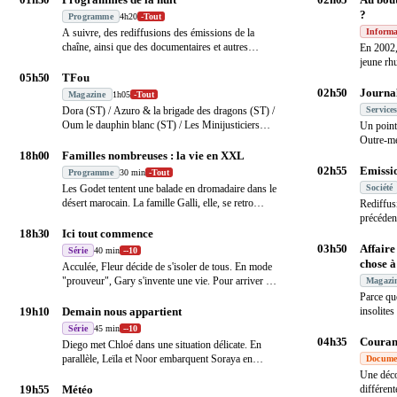
?
Programme
4h20
-
Tout
A suivre, des rediffusions des émissions de la
Informa
chaîne, ainsi que des documentaires et autres
En 2002,
reporta
…
jeune rh
son
…
05h50
TFou
02h50
Journa
Magazine
1h05
-
Tout
Dora (ST) / Azuro & la brigade des dragons (ST) /
Service
Oum le dauphin blanc (ST) / Les Minijusticiers
Un point
(ST
…
Outre-me
fo
…
18h00
Familles nombreuses : la vie en XXL
02h55
Emissio
Programme
30 min
-
Tout
Les Godet tentent une balade en dromadaire dans le
Société
désert marocain. La famille Galli, elle, se retro
…
Rediffus
précéden
18h30
Ici tout commence
03h50
Affaire
Série
40 min
-
-10
chose à
Acculée, Fleur décide de s'isoler de tous. En mode
"prouveur", Gary s'invente une vie. Pour arriver
…
Magazi
Parce qu
19h10
Demain nous appartient
insolite
…
Série
45 min
-
-10
04h35
Courant
Diego met Chloé dans une situation délicate. En
parallèle, Leïla et Noor embarquent Soraya en
Docume
pleine
…
Une déco
19h55
Météo
différent